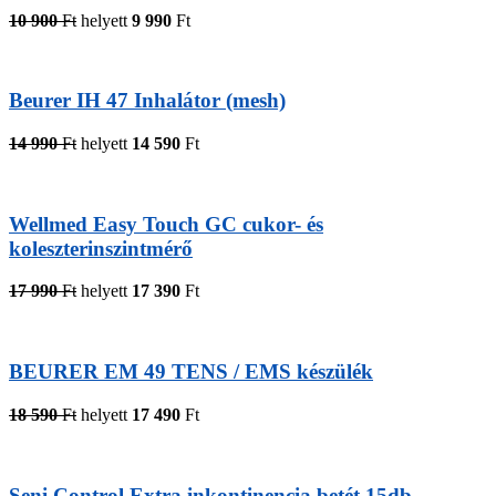
10 900
Ft
helyett
9 990
Ft
Beurer IH 47 Inhalátor (mesh)
14 990
Ft
helyett
14 590
Ft
Wellmed Easy Touch GC cukor- és
koleszterinszintmérő
17 990
Ft
helyett
17 390
Ft
BEURER EM 49 TENS / EMS készülék
18 590
Ft
helyett
17 490
Ft
Seni Control Extra inkontinencia betét 15db