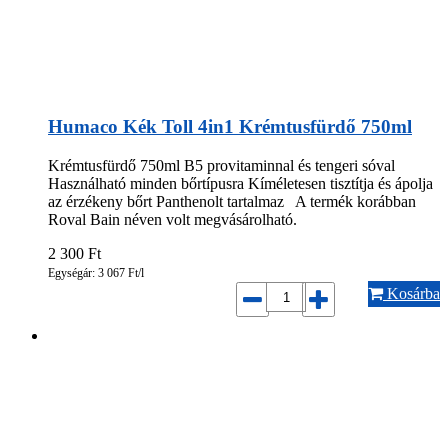
Humaco Kék Toll 4in1 Krémtusfürdő 750ml
Krémtusfürdő 750ml B5 provitaminnal és tengeri sóval
Használható minden bőrtípusra Kíméletesen tisztítja és ápolja
az érzékeny bőrt Panthenolt tartalmaz A termék korábban
Roval Bain néven volt megvásárolható.
2 300
Ft
Egységár: 3 067 Ft/l
Kosárba