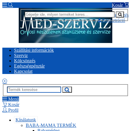
Kosár
Bejelentkezés
Regisztráció
Szállítási információk
Szerviz
Kölcsönzés
Egészségpénztár
Kapcsolat
Menü
Kosár
Profil
Kínálatunk
BABA-MAMA TERMÉK
Babamérleg