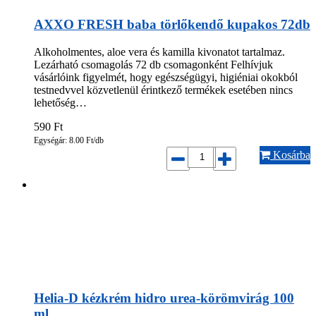
AXXO FRESH baba törlőkendő kupakos 72db
Alkoholmentes, aloe vera és kamilla kivonatot tartalmaz.
Lezárható csomagolás 72 db csomagonként Felhívjuk
vásárlóink figyelmét, hogy egészségügyi, higiéniai okokból
testnedvvel közvetlenül érintkező termékek esetében nincs
lehetőség…
590
Ft
Egységár: 8.00 Ft/db
Kosárba
Helia-D kézkrém hidro urea-körömvirág 100
ml