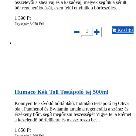
összetevői a shea vaj és a kakaóvaj, melyek segítik a sérült
bőr regenerálódását, ezen felül enyhítik a bőrfeszülés…
1 390
Ft
Egységár: 6 950 Ft/l
Kosárba
Humaco Kék Toll Testápoló tej 500ml
Könnyen felszívódó bőrtápláló, hidratáló testápoló tej Oliva
olaj, Panthenol és E-vitamin tartalma regenerálja a száraz és
érzékeny bőrt, segít megőrizni feszességét Vigye fel a krémet
a kezelendő bőrfelületre és masszírozza be…
1 850
Ft