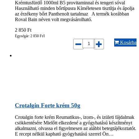
Krémtusfürdő 1000ml B5 provitaminnal és tengeri sóval
Használható minden bőrtípusra Kíméletesen tisztítja és ápolja
az érzékeny bőrt Panthenolt tartalmaz A termék korábban
Roval Bain néven volt megvásárolható.
2 850
Ft
Egységár: 2 850 Ft/l
Kosárba
Crotalgin Forte krém 50g
Crotalgin forte krém Reumatikus-, izom-, és izületi fájdalmak
csökkentésére Mielőtt elkezdené a gyógyhatású készítményt
alkalmazni, olvassa el figyelmesen az alábbi betegtájékoztatót.
E recept nélkül kapható gyógyhatású szerrel Ön…