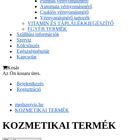
Pumpás vérnyomásmérő
Automata vérnyomásmérő
Csuklós vérnyomásmérő
Vérnyomásmérő tartozék
VITAMIN ÉS TÁPLÁLÉKKIEGÉSZÍTŐ
EGYÉB TERMÉK
Szállítási információk
Szerviz
Kölcsönzés
Egészségpénztár
Kapcsolat
Kosár
Az Ön kosara üres.
Bejelentkezés
Regisztráció
medszerviz.hu
KOZMETIKAI TERMÉK
KOZMETIKAI TERMÉK