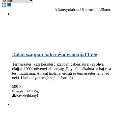
A kategóriában 16 termék található.
Dalan szappan babér és olivaolajjal 150g
Természetes, kézi készítésű szappan babér(laurel) és oliva
olajjal. 100% növényi alapanyag. Egyaránt alkalmas a haj és a
test tisztítására. A hajat táplálja, erősíti és természetes fényt ad
neki. Hatékonyan segít hajhullásnál és…
590
Ft
Egységár: 3 933 Ft/kg
Készlethiány!