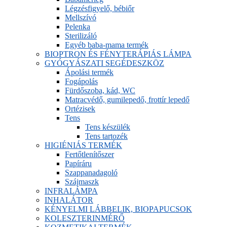
Légzésfigyelő, bébiőr
Mellszívó
Pelenka
Sterilizáló
Egyéb baba-mama termék
BIOPTRON ÉS FÉNYTERÁPIÁS LÁMPA
GYÓGYÁSZATI SEGÉDESZKÖZ
Ápolási termék
Fogápolás
Fürdőszoba, kád, WC
Matracvédő, gumilepedő, frottír lepedő
Ortézisek
Tens
Tens készülék
Tens tartozék
HIGIÉNIÁS TERMÉK
Fertőtlenítőszer
Papíráru
Szappanadagoló
Szájmaszk
INFRALÁMPA
INHALÁTOR
KÉNYELMI LÁBBELIK, BIOPAPUCSOK
KOLESZTERINMÉRŐ