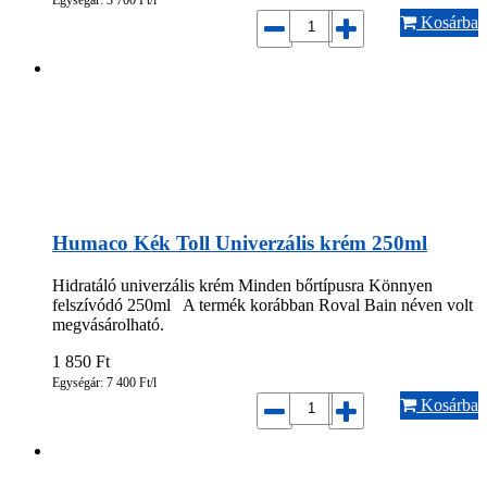
Egységár: 3 700 Ft/l
Kosárba
Humaco Kék Toll Univerzális krém 250ml
Hidratáló univerzális krém Minden bőrtípusra Könnyen
felszívódó 250ml A termék korábban Roval Bain néven volt
megvásárolható.
1 850
Ft
Egységár: 7 400 Ft/l
Kosárba