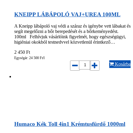
KNEIPP LÁBÁPOLÓ VAJ+UREA 100ML
A Kneipp lábápoló vaj védi a száraz és igénybe vett lábakat és
segít megelőzni a bőr berepedését és a bőrkeményedést.
100ml Felhívjuk vásárlóink figyelmét, hogy egészségügyi,
higiéniai okokból testnedvvel közvetlenül érintkező…
2 450
Ft
Egységár: 24 500 Ft/l
Kosárba
Humaco Kék Toll 4in1 Krémtusfürdő 1000ml