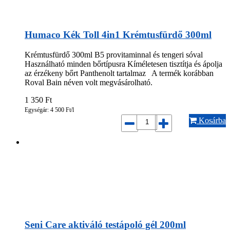
Humaco Kék Toll 4in1 Krémtusfürdő 300ml
Krémtusfürdő 300ml B5 provitaminnal és tengeri sóval
Használható minden bőrtípusra Kíméletesen tisztítja és ápolja
az érzékeny bőrt Panthenolt tartalmaz A termék korábban
Roval Bain néven volt megvásárolható.
1 350
Ft
Egységár: 4 500 Ft/l
Kosárba
Seni Care aktiváló testápoló gél 200ml