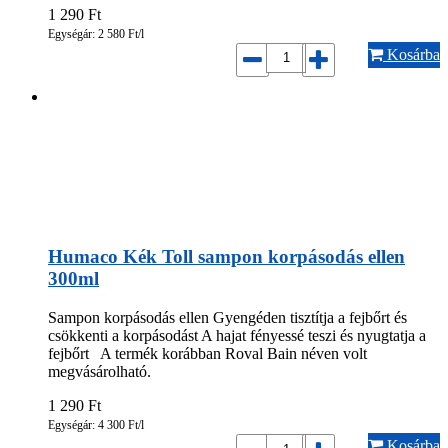
1 290
Ft
Egységár: 2 580 Ft/l
Kosárba
Humaco Kék Toll sampon korpásodás ellen
300ml
Sampon korpásodás ellen Gyengéden tisztítja a fejbőrt és
csökkenti a korpásodást A hajat fényessé teszi és nyugtatja a
fejbőrt A termék korábban Roval Bain néven volt
megvásárolható.
1 290
Ft
Egységár: 4 300 Ft/l
Kosárba