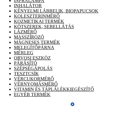
INFRALÁMPA
INHALÁTOR
KÉNYELMI LÁBBELIK, BIOPAPUCSOK
KOLESZTERINMÉRŐ
KOZMETIKAI TERMÉK
KÖTSZEREK, SEBELLÁTÁS
LÁZMÉRŐ
MASSZÍROZÓ
MÁGNESES TERMÉK
MELEGÍTŐPÁRNA
MÉRLEG
ORVOSI ESZKÖZ
PÁRÁSÍTÓ
SZÉPSÉGÁPOLÁS
TESZTCSÍK
VÉRCUKORMÉRŐ
VÉRNYOMÁSMÉRŐ
VITAMIN ÉS TÁPLÁLÉKKIEGÉSZÍTŐ
EGYÉB TERMÉK
Üzemeltető
Online elállás
ÁSZF, adatvédelmi tájékoztató