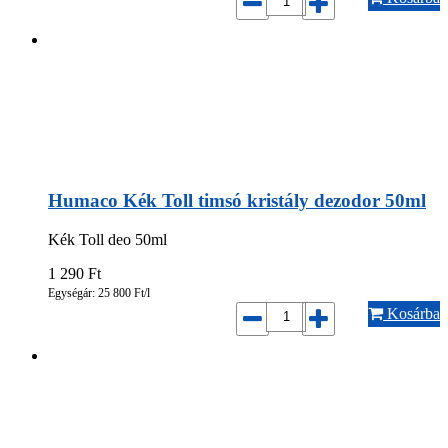
Humaco Kék Toll timsó kristály dezodor 50ml
Kék Toll deo 50ml
1 290
Ft
Egységár: 25 800 Ft/l
Kosárba