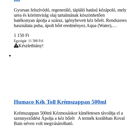
Gyorsan felszívódó, regeneráló, tápláló hatású kézápoló, mely
urea és körömvirág olaj tartalmának köszönhetően
hatékonyan ápolja a száraz, igénybevett kéz bőrét. Rendszeres
használata puha, ápolt bőrt eredményez.Aqua (Water),…
1 150
Ft
Egységár: 11 500 Ft/l
Készlethiány!
Humaco Kék Toll Krémszappan 500ml
Krémszappan 500ml Kézmosáskor kíméletesen távolítja el a
szennyeződést Ápolja a kéz bőrét A termék korábban Roval
Bain néven volt megvásárolható.