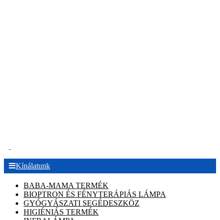
.
Kínálatunk
BABA-MAMA TERMÉK
BIOPTRON ÉS FÉNYTERÁPIÁS LÁMPA
GYÓGYÁSZATI SEGÉDESZKÖZ
HIGIÉNIÁS TERMÉK