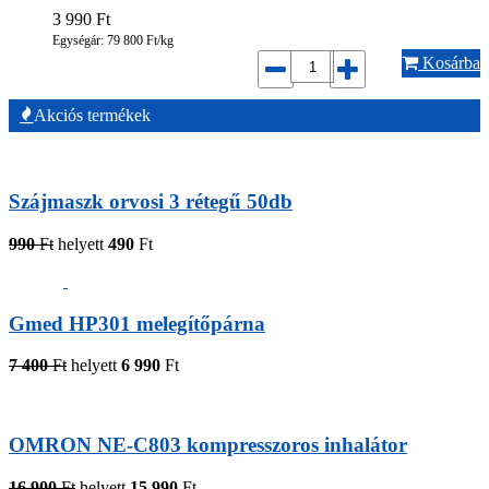
3 990
Ft
Egységár: 79 800 Ft/kg
Kosárba
Akciós termékek
Szájmaszk orvosi 3 rétegű 50db
990
Ft
helyett
490
Ft
Gmed HP301 melegítőpárna
7 400
Ft
helyett
6 990
Ft
OMRON NE-C803 kompresszoros inhalátor
16 900
Ft
helyett
15 990
Ft