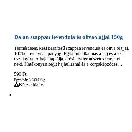
Dalan szappan levendula és olivaolajjal 150g
Természetes, kézi készítésű szappan levendula és oliva olajjal.
100% növényi alapanyag. Egyaránt alkalmas a haj és a test
tisztítására. A hajat táplálja, erősíti és természetes fényt ad
neki. Hatékonyan segít hajhullásnál és a korpaképződés…
590
Ft
Egységár: 3 933 Ft/kg
Készlethiány!