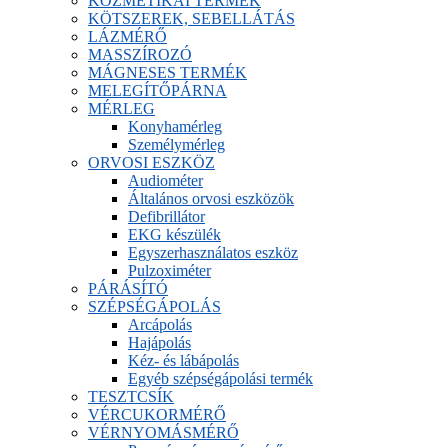
KOZMETIKAI TERMÉK
KÖTSZEREK, SEBELLÁTÁS
LÁZMÉRŐ
MASSZÍROZÓ
MÁGNESES TERMÉK
MELEGÍTŐPÁRNA
MÉRLEG
Konyhamérleg
Személymérleg
ORVOSI ESZKÖZ
Audiométer
Általános orvosi eszközök
Defibrillátor
EKG készülék
Egyszerhasználatos eszköz
Pulzoximéter
PÁRÁSÍTÓ
SZÉPSÉGÁPOLÁS
Arcápolás
Hajápolás
Kéz- és lábápolás
Egyéb szépségápolási termék
TESZTCSÍK
VÉRCUKORMÉRŐ
VÉRNYOMÁSMÉRŐ