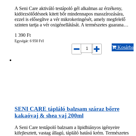
A Seni Care aktiváló testápoló gél alkalmas az érzékeny,
kidörzsölődésnek kitett bőr mindennapos masszírozására,
ezzel is elősegítve a vér mikrokeringését, amely megfelelő
szinten tartja a vér oxigénellátását. A természetes guarana…
1 390
Ft
Egységár: 6 950 Ft/l
Kosárba
SENI CARE tápláló balzsam száraz bőrre
kakaóvaj & shea vaj 200ml
A Seni Care testápoló balzsam a lipidhiányos igényeire
kifejlesztett, vastag állagú, tápláló hatású krém. Természetes