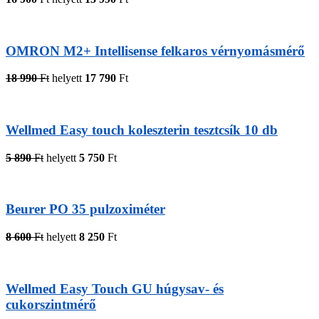
OMRON M2+ Intellisense felkaros vérnyomásmérő
18 990
Ft
helyett
17 790
Ft
Wellmed Easy touch koleszterin tesztcsík 10 db
5 890
Ft
helyett
5 750
Ft
Beurer PO 35 pulzoximéter
8 600
Ft
helyett
8 250
Ft
Wellmed Easy Touch GU húgysav- és
cukorszintmérő