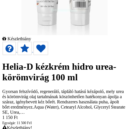
Készlethiány
Helia-D kézkrém hidro urea-
körömvirág 100 ml
Gyorsan felszívódó, regeneráló, tápláló hatású kézápoló, mely urea
és körömvirág olaj tartalmának köszönhetően hatékonyan ápolja a
száraz, igénybevett kéz bőrét. Rendszeres használata puha, ápolt
bőrt eredményez.Aqua (Water), Cetearyl Alcohol, Glyceryl Stearate
SE, Urea,…
1 150
Ft
Egységár: 11 500 Ft/l
Készlethiány!