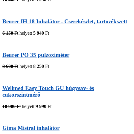
Beurer IH 18 Inhalátor - Cserekészlet, tartozékszett
6 150
Ft
helyett
5 940
Ft
Beurer PO 35 pulzoximéter
8 600
Ft
helyett
8 250
Ft
Wellmed Easy Touch GU húgysav- és
cukorszintmérő
10 900
Ft
helyett
9 990
Ft
Gima Mistral inhalátor