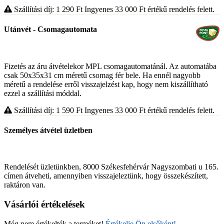
Szállítási díj: 1 290
Ft
Ingyenes 33 000
Ft
értékű rendelés felett.
Utánvét - Csomagautomata
Fizetés az áru átvételekor MPL csomagautomatánál. Az automatába
csak 50x35x31 cm méretű csomag fér bele. Ha ennél nagyobb
méretű a rendelése erről visszajelzést kap, hogy nem kiszállítható
ezzel a szállítási móddal.
Szállítási díj: 1 590
Ft
Ingyenes 33 000
Ft
értékű rendelés felett.
Személyes átvétel üzletben
Rendelését üzletünkben, 8000 Székesfehérvár Nagyszombati u 165.
címen átveheti, amennyiben visszajeleztünk, hogy összekészített,
raktáron van.
Vásárlói értékelések
Még nem értékelték a terméket!
Értékelje Ön elsőként!