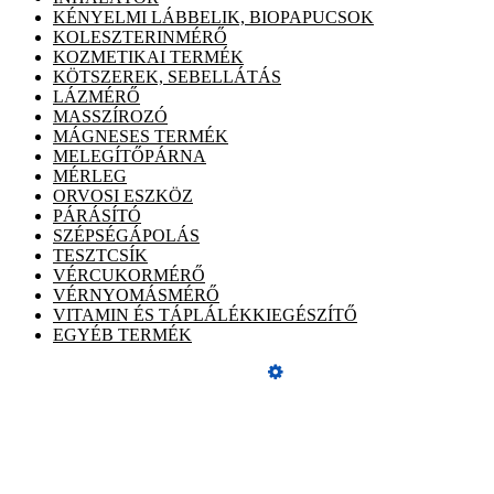
KÉNYELMI LÁBBELIK, BIOPAPUCSOK
KOLESZTERINMÉRŐ
KOZMETIKAI TERMÉK
KÖTSZEREK, SEBELLÁTÁS
LÁZMÉRŐ
MASSZÍROZÓ
MÁGNESES TERMÉK
MELEGÍTŐPÁRNA
MÉRLEG
ORVOSI ESZKÖZ
PÁRÁSÍTÓ
SZÉPSÉGÁPOLÁS
TESZTCSÍK
VÉRCUKORMÉRŐ
VÉRNYOMÁSMÉRŐ
VITAMIN ÉS TÁPLÁLÉKKIEGÉSZÍTŐ
EGYÉB TERMÉK
Üzemeltető
Online elállás
ÁSZF, adatvédelmi tájékoztató
Szeretne Ön is ilyen webáruházat nyitni?
Webáruház nyitás »