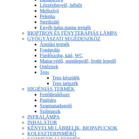
Légzésfigyelő, bébiőr
Mellszívó
Pelenka
Sterilizáló
Egyéb baba-mama termék
BIOPTRON ÉS FÉNYTERÁPIÁS LÁMPA
GYÓGYÁSZATI SEGÉDESZKÖZ
Ápolási termék
Fogápolás
Fürdőszoba, kád, WC
Matracvédő, gumilepedő, frottír lepedő
Ortézisek
Tens
Tens készülék
Tens tartozék
HIGIÉNIÁS TERMÉK
Fertőtlenítőszer
Papíráru
Szappanadagoló
Szájmaszk
INFRALÁMPA
INHALÁTOR
KÉNYELMI LÁBBELIK, BIOPAPUCSOK
KOLESZTERINMÉRŐ