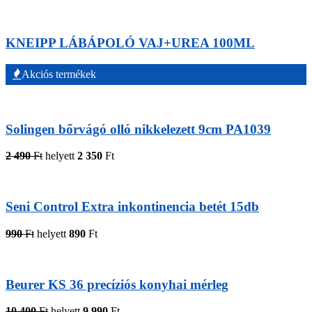
KNEIPP LÁBÁPOLÓ VAJ+UREA 100ML
Akciós termékek
Solingen bőrvágó olló nikkelezett 9cm PA1039
2 490
Ft
helyett
2 350
Ft
Seni Control Extra inkontinencia betét 15db
990
Ft
helyett
890
Ft
Beurer KS 36 precíziós konyhai mérleg
10 400
Ft
helyett
9 990
Ft