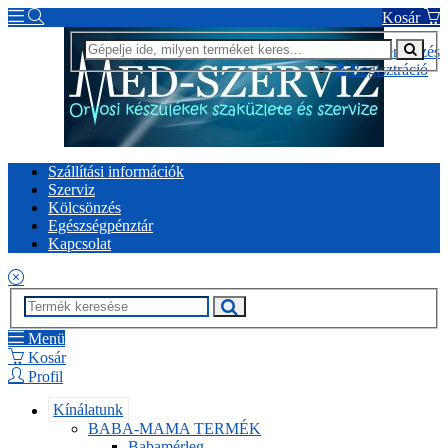
Kosár
Bejelentkezés
Regisztráció
Szállítási információk
Szerviz
Kölcsönzés
Egészségpénztár
Kapcsolat
Menü
Kosár
Profil
Kínálatunk
BABA-MAMA TERMÉK
Babamérleg