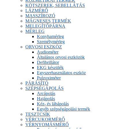
KOZMETIKAI TERMÉK
KÖTSZEREK, SEBELLÁTÁS
LÁZMÉRŐ
MASSZÍROZÓ
MÁGNESES TERMÉK
MELEGÍTŐPÁRNA
MÉRLEG
Konyhamérleg
Személymérleg
ORVOSI ESZKÖZ
Audiométer
Általános orvosi eszközök
Defibrillátor
EKG készülék
Egyszerhasználatos eszköz
Pulzoximéter
PÁRÁSÍTÓ
SZÉPSÉGÁPOLÁS
Arcápolás
Hajápolás
Kéz- és lábápolás
Egyéb szépségápolási termék
TESZTCSÍK
VÉRCUKORMÉRŐ
VÉRNYOMÁSMÉRŐ