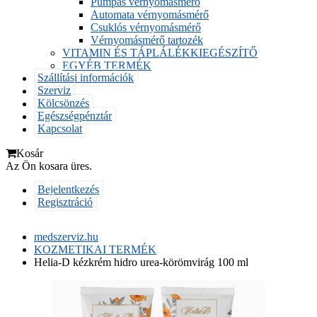
Pumpás vérnyomásmérő
Automata vérnyomásmérő
Csuklós vérnyomásmérő
Vérnyomásmérő tartozék
VITAMIN ÉS TÁPLÁLÉKKIEGÉSZÍTŐ
EGYÉB TERMÉK
Szállítási információk
Szerviz
Kölcsönzés
Egészségpénztár
Kapcsolat
Kosár
Az Ön kosara üres.
Bejelentkezés
Regisztráció
medszerviz.hu
KOZMETIKAI TERMÉK
Helia-D kézkrém hidro urea-körömvirág 100 ml