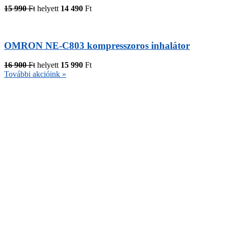
15 990
Ft
helyett
14 490
Ft
OMRON NE-C803 kompresszoros inhalátor
16 900
Ft
helyett
15 990
Ft
További akcióink »