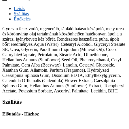
Leírás
Szállítás
Értékelés
Gyorsan felszívódó, regeneráló, tápláló hatású kézápoló, mely urea
és körömvirág olaj tartalmának köszönhetően hatékonyan ápolja a
száraz, igénybevett kéz bőrét. Rendszeres használata puha, ápolt
bőrt eredményez.Aqua (Water), Cetearyl Alcohol, Glyceryl Stearate
SE, Urea, Glycerin, Paraffinum Liquidum (Mineral Oil), Coco-
Caprylate/Caprate, Petrolatum, Stearic Acid, Dimethicone,
Helianthus Annuus (Sunflower) Seed Oil, Phenoxyethanol, Cetyl
Palmitate, Cera Alba (Beeswax), Lanolin, Cetearyl Glucoside,
Xanthan Gum, Allantoin, Parfum (Fragrance), Hydrolyzed
Caesalpinia Spinosa Gum, Disodium EDTA, Ethylhexylglycerin,
Calendula Officinalis (Calendula) Flower Extract, Caesalpinia
Spinosa Gum, Helianthus Annuus (Sunflower) Extract, Tocopheryl
Acetate, Potassium Sorbate, Ascorbyl Palmitate, Lecithin, BHT.
Szállítás
Előutalás - Házhoz