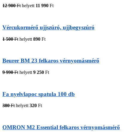
12 900
Ft
helyett
11 990
Ft
Vércukormérő ujjszúró, ujjbegyszúró
1 500
Ft
helyett
890
Ft
Beurer BM 23 felkaros vérnyomásmérő
9 990
Ft
helyett
9 250
Ft
Fa nyelvlapoc spatula 100 db
380
Ft
helyett
320
Ft
OMRON M2 Essential felkaros vérnyomásmérő