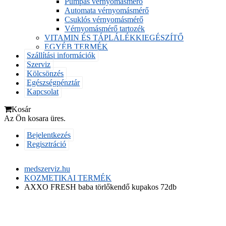
Pumpás vérnyomásmérő
Automata vérnyomásmérő
Csuklós vérnyomásmérő
Vérnyomásmérő tartozék
VITAMIN ÉS TÁPLÁLÉKKIEGÉSZÍTŐ
EGYÉB TERMÉK
Szállítási információk
Szerviz
Kölcsönzés
Egészségpénztár
Kapcsolat
Kosár
Az Ön kosara üres.
Bejelentkezés
Regisztráció
medszerviz.hu
KOZMETIKAI TERMÉK
AXXO FRESH baba törlőkendő kupakos 72db