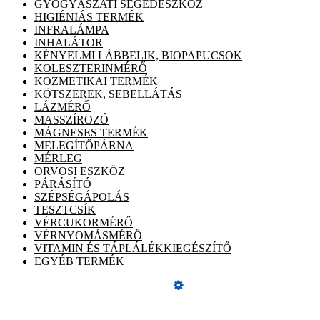
GYÓGYÁSZATI SEGÉDESZKÖZ
HIGIÉNIÁS TERMÉK
INFRALÁMPA
INHALÁTOR
KÉNYELMI LÁBBELIK, BIOPAPUCSOK
KOLESZTERINMÉRŐ
KOZMETIKAI TERMÉK
KÖTSZEREK, SEBELLÁTÁS
LÁZMÉRŐ
MASSZÍROZÓ
MÁGNESES TERMÉK
MELEGÍTŐPÁRNA
MÉRLEG
ORVOSI ESZKÖZ
PÁRÁSÍTÓ
SZÉPSÉGÁPOLÁS
TESZTCSÍK
VÉRCUKORMÉRŐ
VÉRNYOMÁSMÉRŐ
VITAMIN ÉS TÁPLÁLÉKKIEGÉSZÍTŐ
EGYÉB TERMÉK
Üzemeltető
Online elállás