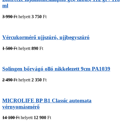
ml
3 990
Ft
helyett
3 750
Ft
Vércukormérő ujjszúró, ujjbegyszúró
1 500
Ft
helyett
890
Ft
Solingen bőrvágó olló nikkelezett 9cm PA1039
2 490
Ft
helyett
2 350
Ft
MICROLIFE BP B1 Classic automata
vérnyomásmérő
14 100
Ft
helyett
12 900
Ft