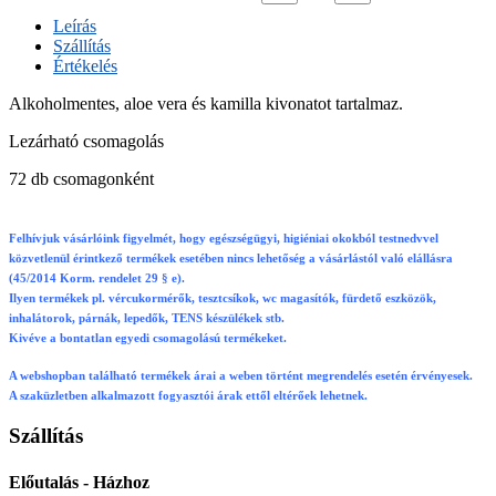
Leírás
Szállítás
Értékelés
Alkoholmentes, aloe vera és kamilla kivonatot tartalmaz.
Lezárható csomagolás
72 db csomagonként
Felhívjuk vásárlóink figyelmét, hogy egészségügyi, higiéniai okokból testnedvvel
közvetlenül érintkező termékek esetében nincs lehetőség a vásárlástól való elállásra
(45/2014 Korm. rendelet 29 § e).
Ilyen termékek pl. vércukormérők, tesztcsíkok, wc magasítók, fürdető eszközök,
inhalátorok, párnák, lepedők, TENS készülékek stb.
Kivéve a bontatlan egyedi csomagolású termékeket.
A webshopban található termékek árai a weben történt megrendelés esetén érvényesek.
A szaküzletben alkalmazott fogyasztói árak ettől eltérőek lehetnek.
Szállítás
Előutalás - Házhoz