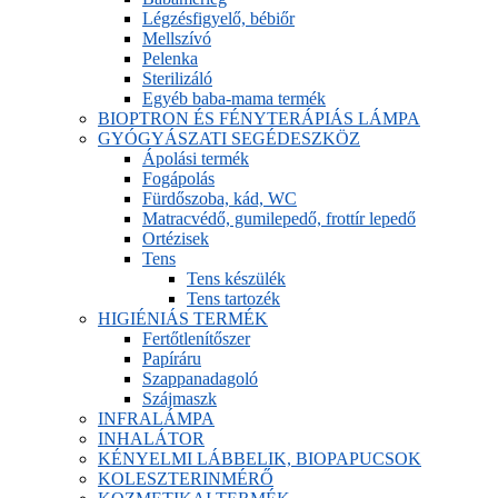
Légzésfigyelő, bébiőr
Mellszívó
Pelenka
Sterilizáló
Egyéb baba-mama termék
BIOPTRON ÉS FÉNYTERÁPIÁS LÁMPA
GYÓGYÁSZATI SEGÉDESZKÖZ
Ápolási termék
Fogápolás
Fürdőszoba, kád, WC
Matracvédő, gumilepedő, frottír lepedő
Ortézisek
Tens
Tens készülék
Tens tartozék
HIGIÉNIÁS TERMÉK
Fertőtlenítőszer
Papíráru
Szappanadagoló
Szájmaszk
INFRALÁMPA
INHALÁTOR
KÉNYELMI LÁBBELIK, BIOPAPUCSOK
KOLESZTERINMÉRŐ