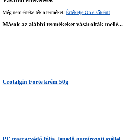
Vásárlói értékelések
Még nem értékelték a terméket!
Értékelje Ön elsőként!
Mások az alábbi termékeket vásárolták mellé...
Crotalgin Forte krém 50g
PE matracvédő fólia, lepedő gumírozott széllel