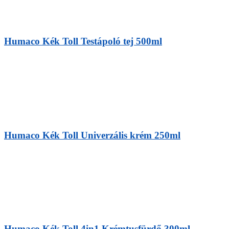
Humaco Kék Toll Testápoló tej 500ml
Humaco Kék Toll Univerzális krém 250ml
Humaco Kék Toll 4in1 Krémtusfürdő 300ml