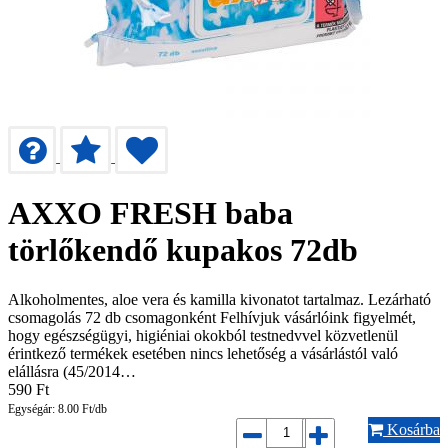
AXXO FRESH baba
törlőkendő kupakos 72db
Alkoholmentes, aloe vera és kamilla kivonatot tartalmaz. Lezárható
csomagolás 72 db csomagonként Felhívjuk vásárlóink figyelmét,
hogy egészségügyi, higiéniai okokból testnedvvel közvetlenül
érintkező termékek esetében nincs lehetőség a vásárlástól való
elállásra (45/2014…
590
Ft
Egységár: 8.00 Ft/db
Kosárba