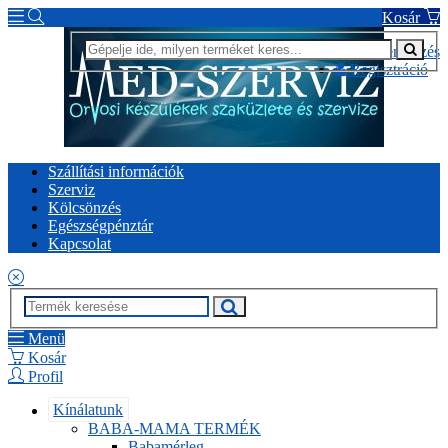
Kosár
Bejelentkezés
Regisztráció
Szállítási információk
Szerviz
Kölcsönzés
Egészségpénztár
Kapcsolat
Menü
Kosár
Profil
Kínálatunk
BABA-MAMA TERMÉK
Babamérleg