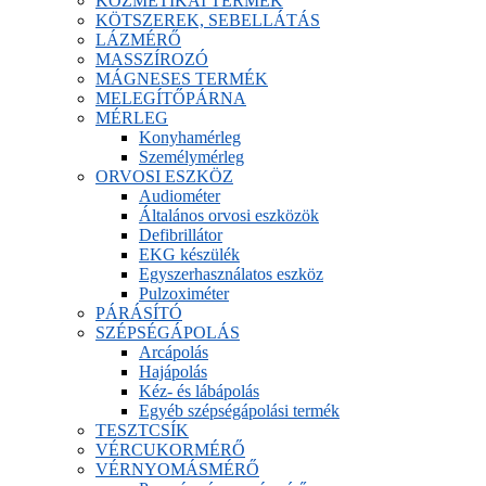
KOZMETIKAI TERMÉK
KÖTSZEREK, SEBELLÁTÁS
LÁZMÉRŐ
MASSZÍROZÓ
MÁGNESES TERMÉK
MELEGÍTŐPÁRNA
MÉRLEG
Konyhamérleg
Személymérleg
ORVOSI ESZKÖZ
Audiométer
Általános orvosi eszközök
Defibrillátor
EKG készülék
Egyszerhasználatos eszköz
Pulzoximéter
PÁRÁSÍTÓ
SZÉPSÉGÁPOLÁS
Arcápolás
Hajápolás
Kéz- és lábápolás
Egyéb szépségápolási termék
TESZTCSÍK
VÉRCUKORMÉRŐ
VÉRNYOMÁSMÉRŐ