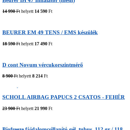
Beurer IH 47 Inhalátor (mesh)
14 990
Ft
helyett
14 590
Ft
BEURER EM 49 TENS / EMS készülék
18 590
Ft
helyett
17 490
Ft
D cont Novum vércukorszintmérő
8 900
Ft
helyett
8 214
Ft
SCHOLL AIRBAG PAPUCS 2 CSATOS - FEHÉR
23 900
Ft
helyett
21 990
Ft
Biofreeze fájdalomcsillapító gél, tubus, 112 gr / 118