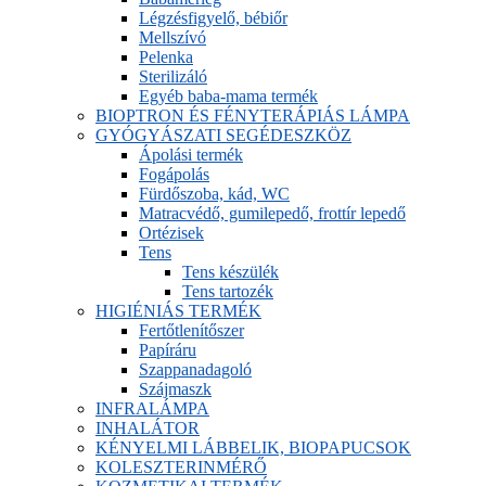
Légzésfigyelő, bébiőr
Mellszívó
Pelenka
Sterilizáló
Egyéb baba-mama termék
BIOPTRON ÉS FÉNYTERÁPIÁS LÁMPA
GYÓGYÁSZATI SEGÉDESZKÖZ
Ápolási termék
Fogápolás
Fürdőszoba, kád, WC
Matracvédő, gumilepedő, frottír lepedő
Ortézisek
Tens
Tens készülék
Tens tartozék
HIGIÉNIÁS TERMÉK
Fertőtlenítőszer
Papíráru
Szappanadagoló
Szájmaszk
INFRALÁMPA
INHALÁTOR
KÉNYELMI LÁBBELIK, BIOPAPUCSOK
KOLESZTERINMÉRŐ