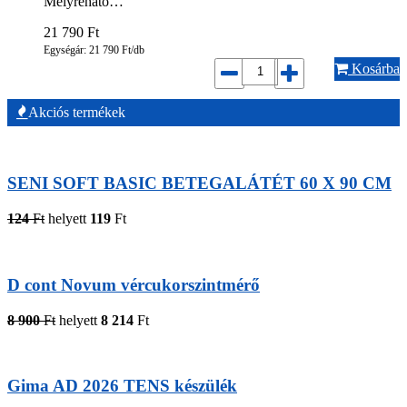
Mélyreható…
21 790
Ft
Egységár: 21 790 Ft/db
Kosárba
Akciós termékek
SENI SOFT BASIC BETEGALÁTÉT 60 X 90 CM
124
Ft
helyett
119
Ft
D cont Novum vércukorszintmérő
8 900
Ft
helyett
8 214
Ft
Gima AD 2026 TENS készülék