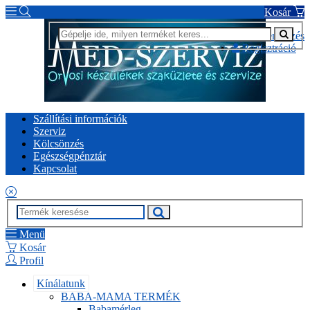
Kosár
Bejelentkezés
Regisztráció
Szállítási információk
Szerviz
Kölcsönzés
Egészségpénztár
Kapcsolat
Menü
Kosár
Profil
Kínálatunk
BABA-MAMA TERMÉK
Babamérleg