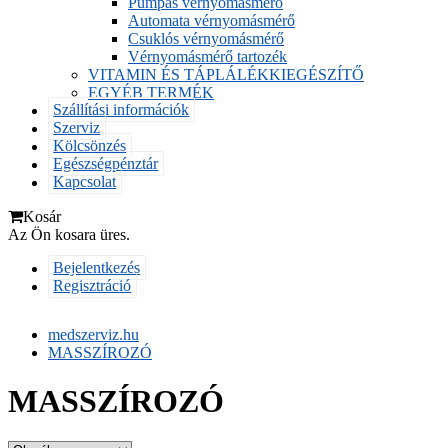
Pumpás vérnyomásmérő
Automata vérnyomásmérő
Csuklós vérnyomásmérő
Vérnyomásmérő tartozék
VITAMIN ÉS TÁPLÁLÉKKIEGÉSZÍTŐ
EGYÉB TERMÉK
Szállítási információk
Szerviz
Kölcsönzés
Egészségpénztár
Kapcsolat
Kosár
Az Ön kosara üres.
Bejelentkezés
Regisztráció
medszerviz.hu
MASSZÍROZÓ
MASSZÍROZÓ