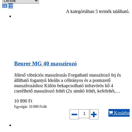
A kategóriában 5 termék található.
Beurer MG 40 masszírozó
Jóleső vibrációs masszírozás Forgatható masszírozó fej és
állítható fogantyú Ideális a célirányos és a pontszerű
masszírozáshoz Külön bekapcsolható infravörös hő 4
cserélhető masszírozó feltét (2x simító feltét, kefefeltét,…
10 890
Ft
Egységár: 10 890 Ft/db
Kosárba