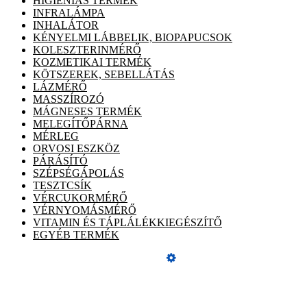
HIGIÉNIÁS TERMÉK
INFRALÁMPA
INHALÁTOR
KÉNYELMI LÁBBELIK, BIOPAPUCSOK
KOLESZTERINMÉRŐ
KOZMETIKAI TERMÉK
KÖTSZEREK, SEBELLÁTÁS
LÁZMÉRŐ
MASSZÍROZÓ
MÁGNESES TERMÉK
MELEGÍTŐPÁRNA
MÉRLEG
ORVOSI ESZKÖZ
PÁRÁSÍTÓ
SZÉPSÉGÁPOLÁS
TESZTCSÍK
VÉRCUKORMÉRŐ
VÉRNYOMÁSMÉRŐ
VITAMIN ÉS TÁPLÁLÉKKIEGÉSZÍTŐ
EGYÉB TERMÉK
Üzemeltető
Online elállás
ÁSZF, adatvédelmi tájékoztató