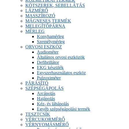
KOZMETIKAI TERMÉK
KÖTSZEREK, SEBELLÁTÁS
LÁZMÉRŐ
MASSZÍROZÓ
MÁGNESES TERMÉK
MELEGÍTŐPÁRNA
MÉRLEG
Konyhamérleg
Személymérleg
ORVOSI ESZKÖZ
Audiométer
Általános orvosi eszközök
Defibrillátor
EKG készülék
Egyszerhasználatos eszköz
Pulzoximéter
PÁRÁSÍTÓ
SZÉPSÉGÁPOLÁS
Arcápolás
Hajápolás
Kéz- és lábápolás
Egyéb szépségápolási termék
TESZTCSÍK
VÉRCUKORMÉRŐ
VÉRNYOMÁSMÉRŐ