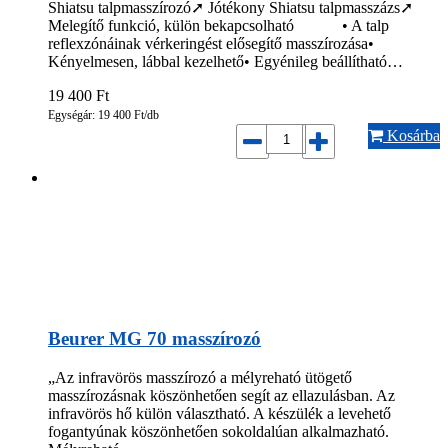
Shiatsu talpmasszírozó➚ Jótékony Shiatsu talpmasszázs➚
Melegítő funkció, külön bekapcsolható • A talp
reflexzónáinak vérkeringést elősegítő masszírozása•
Kényelmesen, lábbal kezelhető• Egyénileg beállítható…
19 400
Ft
Egységár: 19 400 Ft/db
Kosárba
Beurer MG 70 masszírozó
„Az infravörös masszírozó a mélyreható ütögető
masszírozásnak köszönhetően segít az ellazulásban. Az
infravörös hő külön választható. A készülék a levehető
fogantyúnak köszönhetően sokoldalúan alkalmazható.