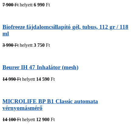
7 900
Ft
helyett
6 990
Ft
Biofreeze fájdalomcsillapító gél, tubus, 112 gr / 118
ml
3 990
Ft
helyett
3 750
Ft
Beurer IH 47 Inhalátor (mesh)
14 990
Ft
helyett
14 590
Ft
MICROLIFE BP B1 Classic automata
vérnyomásmérő
14 100
Ft
helyett
12 900
Ft