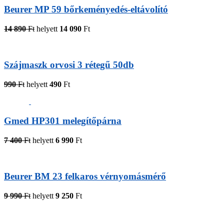
Beurer MP 59 bőrkeményedés-eltávolító
14 890
Ft
helyett
14 090
Ft
Szájmaszk orvosi 3 rétegű 50db
990
Ft
helyett
490
Ft
Gmed HP301 melegítőpárna
7 400
Ft
helyett
6 990
Ft
Beurer BM 23 felkaros vérnyomásmérő
9 990
Ft
helyett
9 250
Ft