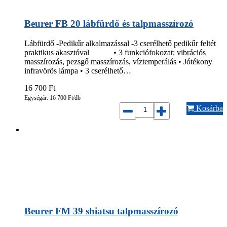
Beurer FB 20 lábfürdő és talpmasszírozó
Lábfürdő -Pedikűr alkalmazással -3 cserélhető pedikűr feltét
praktikus akasztóval • 3 funkciófokozat: vibrációs
masszírozás, pezsgő masszírozás, víztemperálás • Jótékony
infravörös lámpa • 3 cserélhető…
16 700
Ft
Egységár: 16 700 Ft/db
Kosárba
Beurer FM 39 shiatsu talpmasszírozó