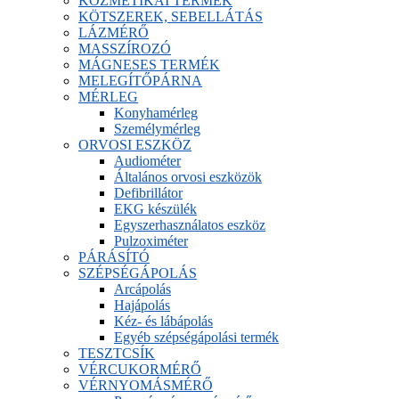
KOZMETIKAI TERMÉK
KÖTSZEREK, SEBELLÁTÁS
LÁZMÉRŐ
MASSZÍROZÓ
MÁGNESES TERMÉK
MELEGÍTŐPÁRNA
MÉRLEG
Konyhamérleg
Személymérleg
ORVOSI ESZKÖZ
Audiométer
Általános orvosi eszközök
Defibrillátor
EKG készülék
Egyszerhasználatos eszköz
Pulzoximéter
PÁRÁSÍTÓ
SZÉPSÉGÁPOLÁS
Arcápolás
Hajápolás
Kéz- és lábápolás
Egyéb szépségápolási termék
TESZTCSÍK
VÉRCUKORMÉRŐ
VÉRNYOMÁSMÉRŐ