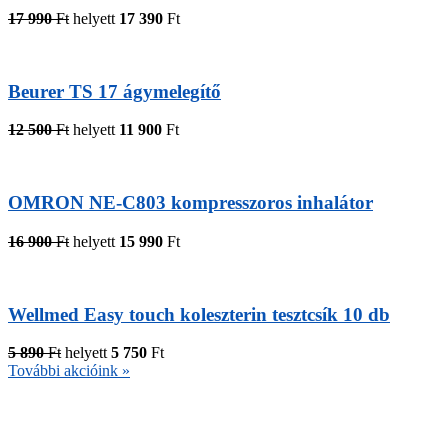
17 990
Ft
helyett
17 390
Ft
Beurer TS 17 ágymelegítő
12 500
Ft
helyett
11 900
Ft
OMRON NE-C803 kompresszoros inhalátor
16 900
Ft
helyett
15 990
Ft
Wellmed Easy touch koleszterin tesztcsík 10 db
5 890
Ft
helyett
5 750
Ft
További akcióink »