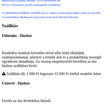
inhalátorok, párnák, lepedők, TENS készülékek stb.
Kivéve a bontatlan egyedi csomagolású termékeket.
A webshopban található termékek árai a weben történt megrendelés esetén érvényesek.
A szaküzletben alkalmazott fogyasztói árak ettől eltérőek lehetnek.
Szállítás
Előutalás - Házhoz
Rendelése leadását követően rövid időn belül elküldjük
számlaszámunkat, amelyre a termék árát és a postaköltség összegét
együttesen átutalhatja. Az összeg megérkezését követően az áru
házhoz szállításra kerül.
Szállítási díj: 1 890
Ft
Ingyenes 33 000
Ft
értékű rendelés felett.
Utánvét - Házhoz
Fizetés az áru átvételekor háznál.