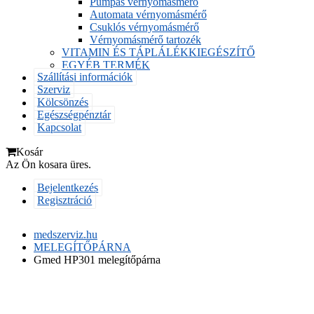
Pumpás vérnyomásmérő
Automata vérnyomásmérő
Csuklós vérnyomásmérő
Vérnyomásmérő tartozék
VITAMIN ÉS TÁPLÁLÉKKIEGÉSZÍTŐ
EGYÉB TERMÉK
Szállítási információk
Szerviz
Kölcsönzés
Egészségpénztár
Kapcsolat
Kosár
Az Ön kosara üres.
Bejelentkezés
Regisztráció
medszerviz.hu
MELEGÍTŐPÁRNA
Gmed HP301 melegítőpárna