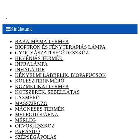
.
Kínálatunk
BABA-MAMA TERMÉK
BIOPTRON ÉS FÉNYTERÁPIÁS LÁMPA
GYÓGYÁSZATI SEGÉDESZKÖZ
HIGIÉNIÁS TERMÉK
INFRALÁMPA
INHALÁTOR
KÉNYELMI LÁBBELIK, BIOPAPUCSOK
KOLESZTERINMÉRŐ
KOZMETIKAI TERMÉK
KÖTSZEREK, SEBELLÁTÁS
LÁZMÉRŐ
MASSZÍROZÓ
MÁGNESES TERMÉK
MELEGÍTŐPÁRNA
MÉRLEG
ORVOSI ESZKÖZ
PÁRÁSÍTÓ
SZÉPSÉGÁPOLÁS