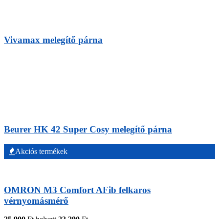
Vivamax melegítő párna
Beurer HK 42 Super Cosy melegítő párna
Akciós termékek
OMRON M3 Comfort AFib felkaros
vérnyomásmérő