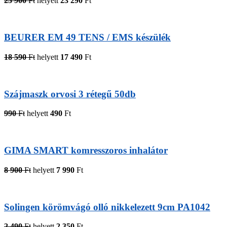
25 900
Ft
helyett
23 290
Ft
BEURER EM 49 TENS / EMS készülék
18 590
Ft
helyett
17 490
Ft
Szájmaszk orvosi 3 rétegű 50db
990
Ft
helyett
490
Ft
GIMA SMART komresszoros inhalátor
8 900
Ft
helyett
7 990
Ft
Solingen körömvágó olló nikkelezett 9cm PA1042
2 490
Ft
helyett
2 350
Ft