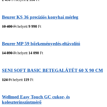
Beurer KS 36 precíziós konyhai mérleg
10 400
Ft
helyett
9 990
Ft
Beurer MP 59 bőrkeményedés-eltávolító
14 890
Ft
helyett
14 090
Ft
SENI SOFT BASIC BETEGALÁTÉT 60 X 90 CM
124
Ft
helyett
119
Ft
Wellmed Easy Touch GC cukor- és
koleszterinszintmérő