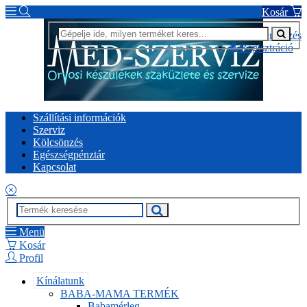
Kosár
Bejelentkezés
Regisztráció
Szállítási információk
Szerviz
Kölcsönzés
Egészségpénztár
Kapcsolat
Menü
Kosár
Profil
Kínálatunk
BABA-MAMA TERMÉK
Babamérleg