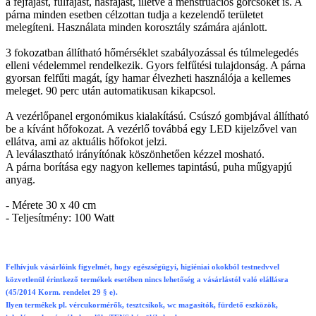
a fejfájást, fülfájást, hasfájást, illetve a menstruációs görcsöket is. A
párna minden esetben célzottan tudja a kezelendő területet
melegíteni. Használata minden korosztály számára ajánlott.
3 fokozatban állítható hőmérséklet szabályozással és túlmelegedés
elleni védelemmel rendelkezik. Gyors felfűtési tulajdonság. A párna
gyorsan felfűti magát, így hamar élvezheti használója a kellemes
meleget. 90 perc után automatikusan kikapcsol.
A vezérlőpanel ergonómikus kialakítású. Csúszó gombjával állítható
be a kívánt hőfokozat. A vezérlő továbbá egy LED kijelzővel van
ellátva, ami az aktuális hőfokot jelzi.
A leválasztható irányítónak köszönhetően kézzel mosható.
A párna borítása egy nagyon kellemes tapintású, puha műgyapjú
anyag.
- Mérete 30 x 40 cm
- Teljesítmény: 100 Watt
Felhívjuk vásárlóink figyelmét, hogy egészségügyi, higiéniai okokból testnedvvel
közvetlenül érintkező termékek esetében nincs lehetőség a vásárlástól való elállásra
(45/2014 Korm. rendelet 29 § e).
Ilyen termékek pl. vércukormérők, tesztcsíkok, wc magasítók, fürdető eszközök,