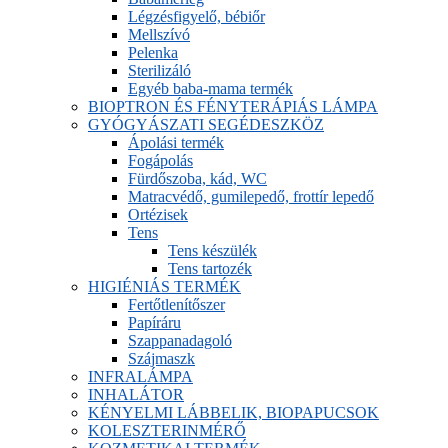
Légzésfigyelő, bébiőr
Mellszívó
Pelenka
Sterilizáló
Egyéb baba-mama termék
BIOPTRON ÉS FÉNYTERÁPIÁS LÁMPA
GYÓGYÁSZATI SEGÉDESZKÖZ
Ápolási termék
Fogápolás
Fürdőszoba, kád, WC
Matracvédő, gumilepedő, frottír lepedő
Ortézisek
Tens
Tens készülék
Tens tartozék
HIGIÉNIÁS TERMÉK
Fertőtlenítőszer
Papíráru
Szappanadagoló
Szájmaszk
INFRALÁMPA
INHALÁTOR
KÉNYELMI LÁBBELIK, BIOPAPUCSOK
KOLESZTERINMÉRŐ