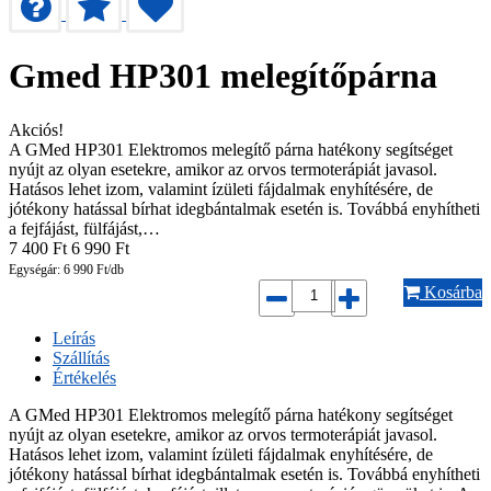
Gmed HP301 melegítőpárna
Akciós!
A GMed HP301 Elektromos melegítő párna hatékony segítséget
nyújt az olyan esetekre, amikor az orvos termoterápiát javasol.
Hatásos lehet izom, valamint ízületi fájdalmak enyhítésére, de
jótékony hatással bírhat idegbántalmak esetén is. Továbbá enyhítheti
a fejfájást, fülfájást,…
7 400
Ft
6 990
Ft
Egységár: 6 990 Ft/db
Kosárba
Leírás
Szállítás
Értékelés
A GMed HP301 Elektromos melegítő párna hatékony segítséget
nyújt az olyan esetekre, amikor az orvos termoterápiát javasol.
Hatásos lehet izom, valamint ízületi fájdalmak enyhítésére, de
jótékony hatással bírhat idegbántalmak esetén is. Továbbá enyhítheti