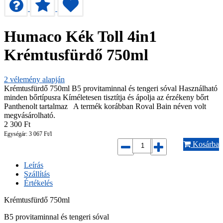
Humaco Kék Toll 4in1
Krémtusfürdő 750ml
2
vélemény alapján
Krémtusfürdő 750ml B5 provitaminnal és tengeri sóval Használható
minden bőrtípusra Kíméletesen tisztítja és ápolja az érzékeny bőrt
Panthenolt tartalmaz A termék korábban Roval Bain néven volt
megvásárolható.
2 300
Ft
Egységár: 3 067 Ft/l
Kosárba
Leírás
Szállítás
Értékelés
Krémtusfürdő 750ml
B5 provitaminnal és tengeri sóval