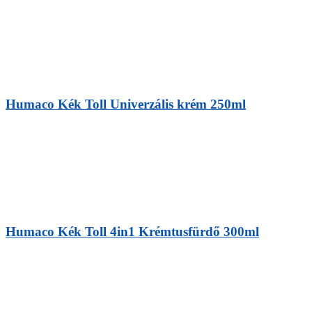
Humaco Kék Toll Univerzális krém 250ml
Humaco Kék Toll 4in1 Krémtusfürdő 300ml