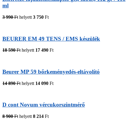
ml
3 990
Ft
helyett
3 750
Ft
BEURER EM 49 TENS / EMS készülék
18 590
Ft
helyett
17 490
Ft
Beurer MP 59 bőrkeményedés-eltávolító
14 890
Ft
helyett
14 090
Ft
D cont Novum vércukorszintmérő
8 900
Ft
helyett
8 214
Ft