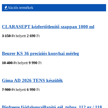
Akciós termékek
CLARASEPT kézfertőtlenítő szappan 1000 ml
3 150
Ft
helyett
2 690
Ft
Beurer KS 36 precíziós konyhai mérleg
10 400
Ft
helyett
9 990
Ft
Gima AD 2026 TENS készülék
7 900
Ft
helyett
6 990
Ft
Biofreeze fájdalomcsillapító gél, tubus, 112 gr / 118