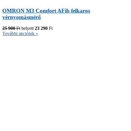
OMRON M3 Comfort AFib felkaros
vérnyomásmérő
25 900
Ft
helyett
23 290
Ft
További akcióink »