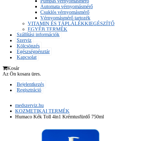
Pumpás vérnyomásmérő
Automata vérnyomásmérő
Csuklós vérnyomásmérő
Vérnyomásmérő tartozék
VITAMIN ÉS TÁPLÁLÉKKIEGÉSZÍTŐ
EGYÉB TERMÉK
Szállítási információk
Szerviz
Kölcsönzés
Egészségpénztár
Kapcsolat
Kosár
Az Ön kosara üres.
Bejelentkezés
Regisztráció
medszerviz.hu
KOZMETIKAI TERMÉK
Humaco Kék Toll 4in1 Krémtusfürdő 750ml