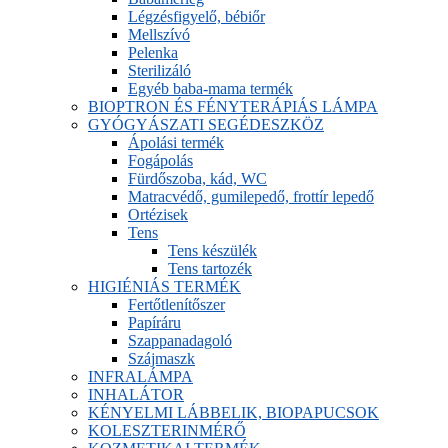
Légzésfigyelő, bébiőr
Mellszívó
Pelenka
Sterilizáló
Egyéb baba-mama termék
BIOPTRON ÉS FÉNYTERÁPIÁS LÁMPA
GYÓGYÁSZATI SEGÉDESZKÖZ
Ápolási termék
Fogápolás
Fürdőszoba, kád, WC
Matracvédő, gumilepedő, frottír lepedő
Ortézisek
Tens
Tens készülék
Tens tartozék
HIGIÉNIÁS TERMÉK
Fertőtlenítőszer
Papíráru
Szappanadagoló
Szájmaszk
INFRALÁMPA
INHALÁTOR
KÉNYELMI LÁBBELIK, BIOPAPUCSOK
KOLESZTERINMÉRŐ