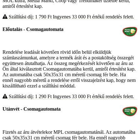
MOL kútra, Media Markt, Coop vagy Trendmaker üzletbe kerül,
amiről értesítést kap.
Szállítási díj: 1 790
Ft
Ingyenes 33 000
Ft
értékű rendelés felett.
Előutalás - Csomagautomata
Rendelése leadását követően rövid időn belül elküldjük
számlaszámunkat, amelyre a termék árát és a postaköltség összegét
együttesen átutalhatja. Az összeg megérkezését követően az áru az
Ön által kiválasztott Csomagautomatába kerül, amiről értesítést kap.
Az automatába csak 50x35x31 cm méretű csomag fér bele. Ha
ennél nagyobb méretű a rendelése erről visszajelzést kap, hogy nem
kiszállítható ezzel a szállítási móddal.
Szállítási díj: 1 290
Ft
Ingyenes 33 000
Ft
értékű rendelés felett.
Utánvét - Csomagautomata
Fizetés az áru átvételekor MPL csomagautomatánál. Az automatába
csak 50x35x31 cm méretű csomag fér bele. Ha ennél nagyobb