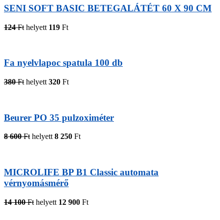
SENI SOFT BASIC BETEGALÁTÉT 60 X 90 CM
124
Ft
helyett
119
Ft
Fa nyelvlapoc spatula 100 db
380
Ft
helyett
320
Ft
Beurer PO 35 pulzoximéter
8 600
Ft
helyett
8 250
Ft
MICROLIFE BP B1 Classic automata
vérnyomásmérő
14 100
Ft
helyett
12 900
Ft