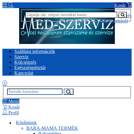
Kosár
Bejelentkezés
Regisztráció
Szállítási információk
Szerviz
Kölcsönzés
Egészségpénztár
Kapcsolat
Menü
Kosár
Profil
Kínálatunk
BABA-MAMA TERMÉK
Babamérleg