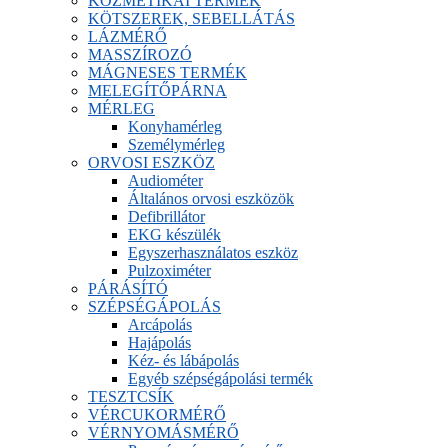
KOZMETIKAI TERMÉK
KÖTSZEREK, SEBELLÁTÁS
LÁZMÉRŐ
MASSZÍROZÓ
MÁGNESES TERMÉK
MELEGÍTŐPÁRNA
MÉRLEG
Konyhamérleg
Személymérleg
ORVOSI ESZKÖZ
Audiométer
Általános orvosi eszközök
Defibrillátor
EKG készülék
Egyszerhasználatos eszköz
Pulzoximéter
PÁRÁSÍTÓ
SZÉPSÉGÁPOLÁS
Arcápolás
Hajápolás
Kéz- és lábápolás
Egyéb szépségápolási termék
TESZTCSÍK
VÉRCUKORMÉRŐ
VÉRNYOMÁSMÉRŐ