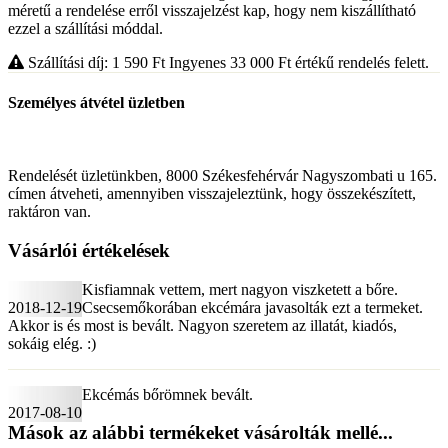
méretű a rendelése erről visszajelzést kap, hogy nem kiszállítható
ezzel a szállítási móddal.
Szállítási díj: 1 590
Ft
Ingyenes 33 000
Ft
értékű rendelés felett.
Személyes átvétel üzletben
Rendelését üzletünkben, 8000 Székesfehérvár Nagyszombati u 165.
címen átveheti, amennyiben visszajeleztünk, hogy összekészített,
raktáron van.
Vásárlói értékelések
Kisfiamnak vettem, mert nagyon viszketett a bőre.
2018-12-19
Csecsemőkorában ekcémára javasolták ezt a termeket.
Akkor is és most is bevált. Nagyon szeretem az illatát, kiadós,
sokáig elég. :)
Ekcémás bőrömnek bevált.
2017-08-10
Mások az alábbi termékeket vásárolták mellé...