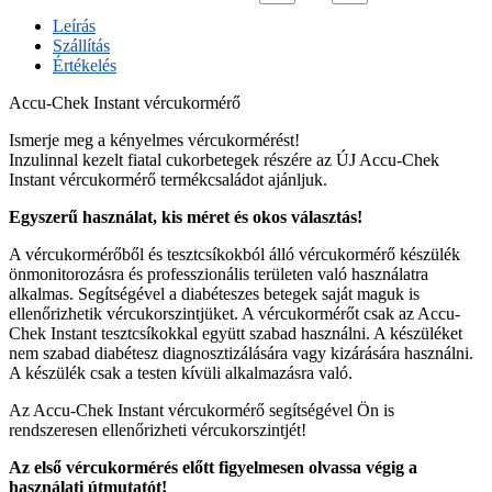
Leírás
Szállítás
Értékelés
Accu-Chek Instant vércukormérő
Ismerje meg a kényelmes vércukormérést!
Inzulinnal kezelt fiatal cukorbetegek részére az ÚJ Accu-Chek
Instant vércukormérő termékcsaládot ajánljuk.
Egyszerű használat, kis méret és okos választás!
A vércukormérőből és tesztcsíkokból álló vércukormérő készülék
önmonitorozásra és professzionális területen való használatra
alkalmas. Segítségével a diabéteszes betegek saját maguk is
ellenőrizhetik vércukorszintjüket. A vércukormérőt csak az Accu-
Chek Instant tesztcsíkokkal együtt szabad használni. A készüléket
nem szabad diabétesz diagnosztizálására vagy kizárására használni.
A készülék csak a testen kívüli alkalmazásra való.
Az Accu-Chek Instant vércukormérő segítségével Ön is
rendszeresen ellenőrizheti vércukorszintjét!
Az első vércukormérés előtt figyelmesen olvassa végig a
használati útmutatót!