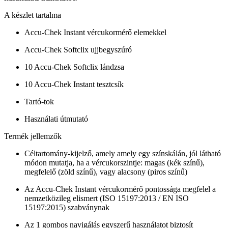
A készlet tartalma
Accu-Chek Instant vércukormérő elemekkel
Accu-Chek Softclix ujjbegyszúró
10 Accu-Chek Softclix lándzsa
10 Accu-Chek Instant tesztcsík
Tartó-tok
Használati útmutató
Termék jellemzők
Céltartomány-kijelző, amely amely egy színskálán, jól látható
módon mutatja, ha a vércukorszintje: magas (kék színű),
megfelelő (zöld színű), vagy alacsony (piros színű)
Az Accu-Chek Instant vércukormérő pontossága megfelel a
nemzetközileg elismert (ISO 15197:2013 / EN ISO
15197:2015) szabványnak
Az 1 gombos navigálás egyszerű használatot biztosít