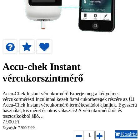
Accu-chek Instant
vércukorszintmérő
Accu-Chek Instant vércukormérő Ismerje meg a kényelmes
vércukormérést! Inzulinnal kezelt fiatal cukorbetegek részére az ÚJ
Accu-Chek Instant vércukormérő termékcsaládot ajánljuk. Egyszerű
használat, kis méret és okos választás! A vércukormérőből és
tesztcsíkokból álló…
7 900
Ft
Egységár: 7 900 Ft/db
Kosárba