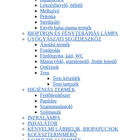
Légzésfigyelő, bébiőr
Mellszívó
Pelenka
Sterilizáló
Egyéb baba-mama termék
BIOPTRON ÉS FÉNYTERÁPIÁS LÁMPA
GYÓGYÁSZATI SEGÉDESZKÖZ
Ápolási termék
Fogápolás
Fürdőszoba, kád, WC
Matracvédő, gumilepedő, frottír lepedő
Ortézisek
Tens
Tens készülék
Tens tartozék
HIGIÉNIÁS TERMÉK
Fertőtlenítőszer
Papíráru
Szappanadagoló
Szájmaszk
INFRALÁMPA
INHALÁTOR
KÉNYELMI LÁBBELIK, BIOPAPUCSOK
KOLESZTERINMÉRŐ