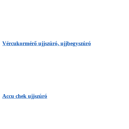
Vércukormérő ujjszúró, ujjbegyszúró
Accu chek ujjszúró