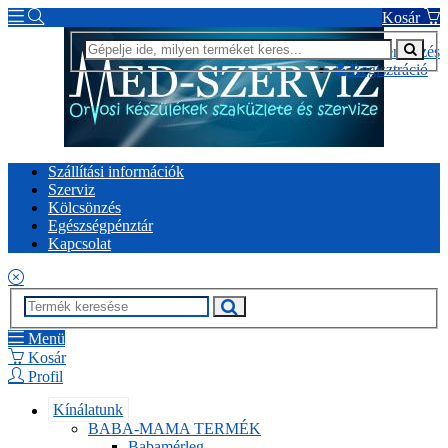
Kosár
Bejelentkezés
Regisztráció
Szállítási információk
Szerviz
Kölcsönzés
Egészségpénztár
Kapcsolat
Menü
Kosár
Profil
Kínálatunk
BABA-MAMA TERMÉK
Babamérleg