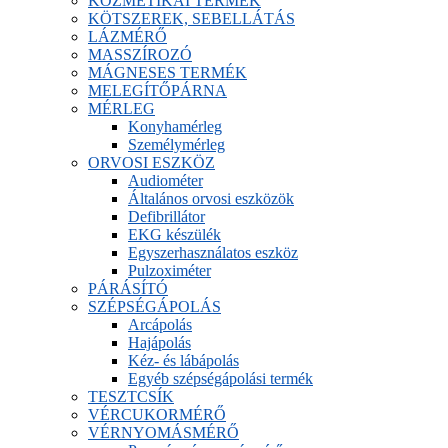
KOZMETIKAI TERMÉK
KÖTSZEREK, SEBELLÁTÁS
LÁZMÉRŐ
MASSZÍROZÓ
MÁGNESES TERMÉK
MELEGÍTŐPÁRNA
MÉRLEG
Konyhamérleg
Személymérleg
ORVOSI ESZKÖZ
Audiométer
Általános orvosi eszközök
Defibrillátor
EKG készülék
Egyszerhasználatos eszköz
Pulzoximéter
PÁRÁSÍTÓ
SZÉPSÉGÁPOLÁS
Arcápolás
Hajápolás
Kéz- és lábápolás
Egyéb szépségápolási termék
TESZTCSÍK
VÉRCUKORMÉRŐ
VÉRNYOMÁSMÉRŐ