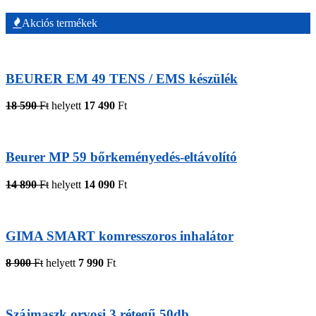
Akciós termékek
BEURER EM 49 TENS / EMS készülék
18 590
Ft
helyett
17 490
Ft
Beurer MP 59 bőrkeményedés-eltávolító
14 890
Ft
helyett
14 090
Ft
GIMA SMART komresszoros inhalátor
8 900
Ft
helyett
7 990
Ft
Szájmaszk orvosi 3 rétegű 50db