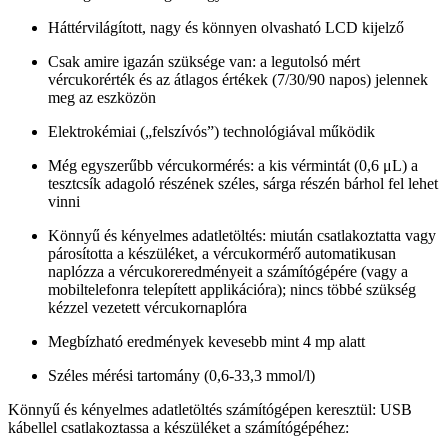
Háttérvilágított, nagy és könnyen olvasható LCD kijelző
Csak amire igazán szüksége van: a legutolsó mért
vércukorérték és az átlagos értékek (7/30/90 napos) jelennek
meg az eszközön
Elektrokémiai („felszívós”) technológiával működik
Még egyszerűbb vércukormérés: a kis vérmintát (0,6 μL) a
tesztcsík adagoló részének széles, sárga részén bárhol fel lehet
vinni
Könnyű és kényelmes adatletöltés: miután csatlakoztatta vagy
párosította a készüléket, a vércukormérő automatikusan
naplózza a vércukoreredményeit a számítógépére (vagy a
mobiltelefonra telepített applikációra); nincs többé szükség
kézzel vezetett vércukornaplóra
Megbízható eredmények kevesebb mint 4 mp alatt
Széles mérési tartomány (0,6-33,3 mmol/l)
Könnyű és kényelmes adatletöltés számítógépen keresztül: USB
kábellel csatlakoztassa a készüléket a számítógépéhez: