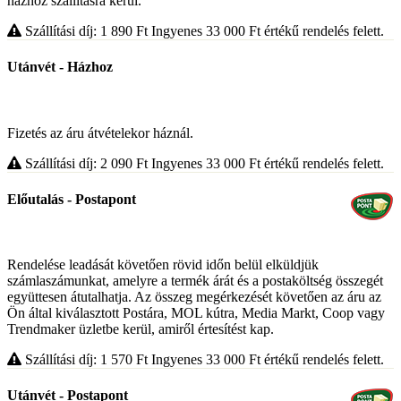
házhoz szállításra kerül.
Szállítási díj: 1 890
Ft
Ingyenes 33 000
Ft
értékű rendelés felett.
Utánvét - Házhoz
Fizetés az áru átvételekor háznál.
Szállítási díj: 2 090
Ft
Ingyenes 33 000
Ft
értékű rendelés felett.
Előutalás - Postapont
Rendelése leadását követően rövid időn belül elküldjük
számlaszámunkat, amelyre a termék árát és a postaköltség összegét
együttesen átutalhatja. Az összeg megérkezését követően az áru az
Ön által kiválasztott Postára, MOL kútra, Media Markt, Coop vagy
Trendmaker üzletbe kerül, amiről értesítést kap.
Szállítási díj: 1 570
Ft
Ingyenes 33 000
Ft
értékű rendelés felett.
Utánvét - Postapont