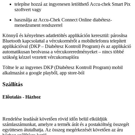
telepítse hozzá az ingyenesen letölthető Accu-chek Smart Pix
szoftvert vagy
használja az Accu-Chek Connect Online diabétesz-
menedzsment rendszerrel
Könnyű és kényelmes adatletöltés applikáción keresztül: párosítsa
Bluetooth kapcsolattal a vércukormérőt a mobiltelefonra telepített
applikációval (DKP – Diabétesz Kontroll Program) és az applikáció
automatikusan beolvassa a vércukoreredményeket – nincs többé
szükség kézzel vezetett vércukornaplóra
Töltse le az ingyenes DKP (Diabétesz Kontroll Program) mobil
alkalmazást a google playből, app store-ból
Szállítás
Előutalás - Házhoz
Rendelése leadását követően rövid időn belül elküldjük
számlaszámunkat, amelyre a termék árát és a postaköltség összegét
együttesen átutalhatja. Az összeg megérkezését követően az áru