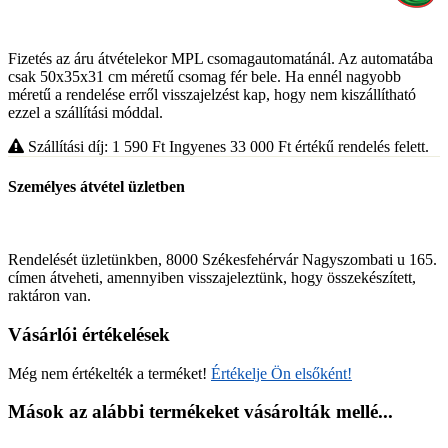
Fizetés az áru átvételekor MPL csomagautomatánál. Az automatába
csak 50x35x31 cm méretű csomag fér bele. Ha ennél nagyobb
méretű a rendelése erről visszajelzést kap, hogy nem kiszállítható
ezzel a szállítási móddal.
Szállítási díj: 1 590
Ft
Ingyenes 33 000
Ft
értékű rendelés felett.
Személyes átvétel üzletben
Rendelését üzletünkben, 8000 Székesfehérvár Nagyszombati u 165.
címen átveheti, amennyiben visszajeleztünk, hogy összekészített,
raktáron van.
Vásárlói értékelések
Még nem értékelték a terméket!
Értékelje Ön elsőként!
Mások az alábbi termékeket vásárolták mellé...