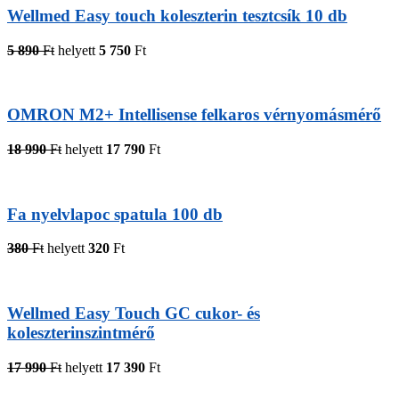
Wellmed Easy touch koleszterin tesztcsík 10 db
5 890
Ft
helyett
5 750
Ft
OMRON M2+ Intellisense felkaros vérnyomásmérő
18 990
Ft
helyett
17 790
Ft
Fa nyelvlapoc spatula 100 db
380
Ft
helyett
320
Ft
Wellmed Easy Touch GC cukor- és
koleszterinszintmérő
17 990
Ft
helyett
17 390
Ft