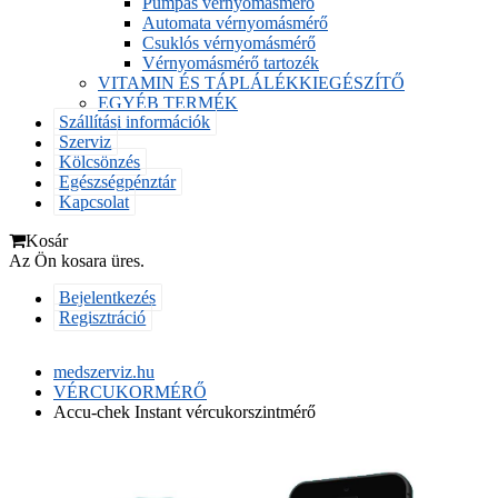
Pumpás vérnyomásmérő
Automata vérnyomásmérő
Csuklós vérnyomásmérő
Vérnyomásmérő tartozék
VITAMIN ÉS TÁPLÁLÉKKIEGÉSZÍTŐ
EGYÉB TERMÉK
Szállítási információk
Szerviz
Kölcsönzés
Egészségpénztár
Kapcsolat
Kosár
Az Ön kosara üres.
Bejelentkezés
Regisztráció
medszerviz.hu
VÉRCUKORMÉRŐ
Accu-chek Instant vércukorszintmérő