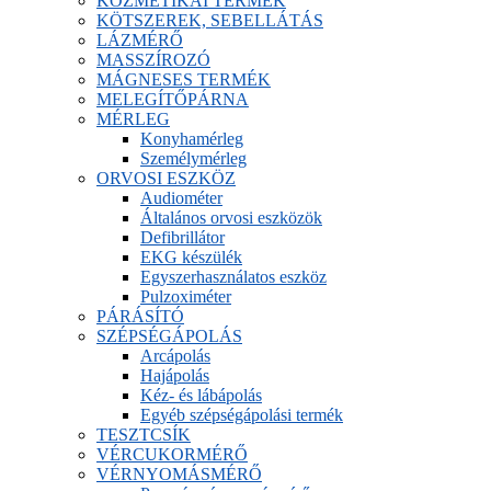
KOZMETIKAI TERMÉK
KÖTSZEREK, SEBELLÁTÁS
LÁZMÉRŐ
MASSZÍROZÓ
MÁGNESES TERMÉK
MELEGÍTŐPÁRNA
MÉRLEG
Konyhamérleg
Személymérleg
ORVOSI ESZKÖZ
Audiométer
Általános orvosi eszközök
Defibrillátor
EKG készülék
Egyszerhasználatos eszköz
Pulzoximéter
PÁRÁSÍTÓ
SZÉPSÉGÁPOLÁS
Arcápolás
Hajápolás
Kéz- és lábápolás
Egyéb szépségápolási termék
TESZTCSÍK
VÉRCUKORMÉRŐ
VÉRNYOMÁSMÉRŐ