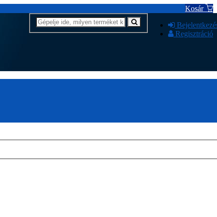
Kosár
Bejelentkezé
Regisztráció