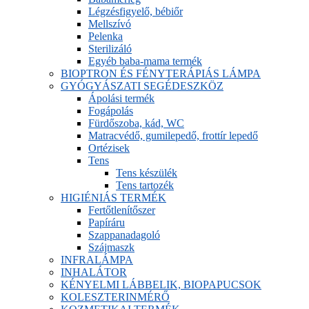
Légzésfigyelő, bébiőr
Mellszívó
Pelenka
Sterilizáló
Egyéb baba-mama termék
BIOPTRON ÉS FÉNYTERÁPIÁS LÁMPA
GYÓGYÁSZATI SEGÉDESZKÖZ
Ápolási termék
Fogápolás
Fürdőszoba, kád, WC
Matracvédő, gumilepedő, frottír lepedő
Ortézisek
Tens
Tens készülék
Tens tartozék
HIGIÉNIÁS TERMÉK
Fertőtlenítőszer
Papíráru
Szappanadagoló
Szájmaszk
INFRALÁMPA
INHALÁTOR
KÉNYELMI LÁBBELIK, BIOPAPUCSOK
KOLESZTERINMÉRŐ