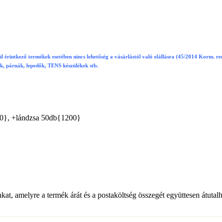
l érintkező termékek esetében nincs lehetőség a vásárlástól való elállásra (45/2014 Korm. ren
ok, párnák, lepedők, TENS készülékek stb.
00}, +lándzsa 50db{1200}
t, amelyre a termék árát és a postaköltség összegét együttesen átutalh