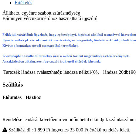
Értékelés
Állítható, egyénre szabott szúrásmélység
Bármilyen vércukormérőhöz használható ujjszúrú
Felhívjuk vásárlóink figyelmét, hogy egészségügyi, higiéniai okokból testnedvvel közvetlenü
Ilyen termékek pl. vércukormérők, tesztcsíkok, wc magasítók, fürdető eszközök, inhalátor
Kivéve a bontatlan egyedi csomagolású termékeket.
A webshopban található termékek árai a weben történt megrendelés esetén érvényesek.
A szaküzletben alkalmazott fogyasztói árak ettől eltérőek lehetnek.
Tartozék lándzsa (választható):
lándzsa nélkül{0}, +lándzsa 20db{9
Szállítás
Előutalás - Házhoz
Rendelése leadását követően rövid időn belül elküldjük számlaszámunka
Szállítási díj: 1 890
Ft
Ingyenes 33 000
Ft
értékű rendelés felett.