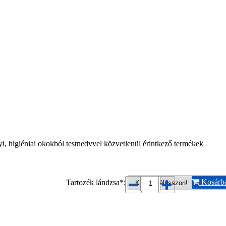
i, higiéniai okokból testnedvvel közvetlenül érintkező termékek
Kosárb
Tartozék lándzsa*: