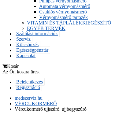
Pumpás vérnyomásmérő
Automata vérnyomásmérő
Csuklós vérnyomásmérő
Vérnyomásmérő tartozék
VITAMIN ÉS TÁPLÁLÉKKIEGÉSZÍTŐ
EGYÉB TERMÉK
Szállítási információk
Szerviz
Kölcsönzés
Egészségpénztár
Kapcsolat
Kosár
Az Ön kosara üres.
Bejelentkezés
Regisztráció
medszerviz.hu
VÉRCUKORMÉRŐ
Vércukormérő ujjszúró, ujjbegyszúró