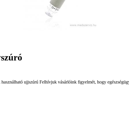
yszúró
használható ujjszúrú Felhívjuk vásárlóink figyelmét, hogy egészségügy