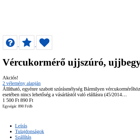
Vércukormérő ujjszúró, ujjbeg
Akciós!
2
vélemény alapján
Állítható, egyénre szabott szúrásmélység Bármilyen vércukormérőhöz 
esetében nincs lehetőség a vásárlástól való elállásra (45/2014…
1 500
Ft
890
Ft
Egységár: 890 Ft/db
Leírás
Tulajdonságok
Szállítás