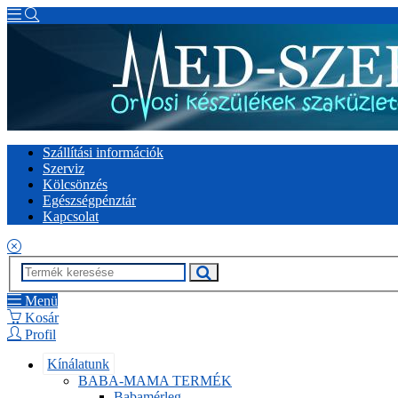
Szállítási információk
Szerviz
Kölcsönzés
Egészségpénztár
Kapcsolat
Menü
Kosár
Profil
Kínálatunk
BABA-MAMA TERMÉK
Babamérleg