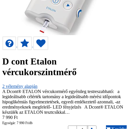
D cont Etalon
vércukorszintmérő
2
vélemény alapján
A Dcont® ETALON vércukormérő egyénileg testreszabható: a
legideálisabb célérték tartomány a legideálisabb mérési időpontok
hipoglikémiás figyelmeztetések, egyedi emlékeztető azonnali, -az
eredményeknek megfelelő- LED fényjelzés A Dcont® ETALON
készülék az ETALON tesztcsíkkal…
7 990
Ft
Egységár: 7 990 Ft/db
Kosárba