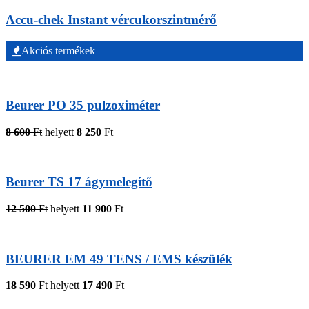
Accu-chek Instant vércukorszintmérő
Akciós termékek
Beurer PO 35 pulzoximéter
8 600
Ft
helyett
8 250
Ft
Beurer TS 17 ágymelegítő
12 500
Ft
helyett
11 900
Ft
BEURER EM 49 TENS / EMS készülék
18 590
Ft
helyett
17 490
Ft