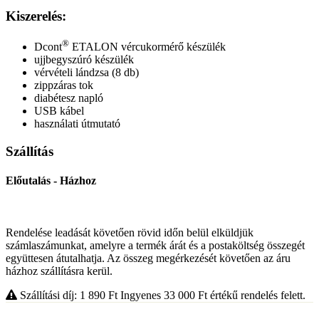
Kiszerelés:
®
Dcont
ETALON vércukormérő készülék
ujjbegyszúró készülék
vérvételi lándzsa (8 db)
zippzáras tok
diabétesz napló
USB kábel
használati útmutató
Szállítás
Előutalás - Házhoz
Rendelése leadását követően rövid időn belül elküldjük
számlaszámunkat, amelyre a termék árát és a postaköltség összegét
együttesen átutalhatja. Az összeg megérkezését követően az áru
házhoz szállításra kerül.
Szállítási díj: 1 890
Ft
Ingyenes 33 000
Ft
értékű rendelés felett.