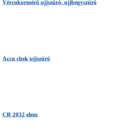
Vércukormérő ujjszúró, ujjbegyszúró
Accu chek ujjszúró
CR 2032 elem