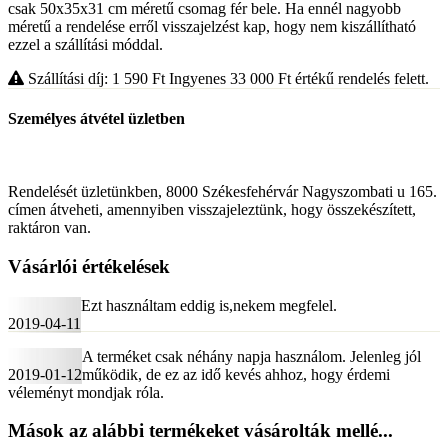
csak 50x35x31 cm méretű csomag fér bele. Ha ennél nagyobb
méretű a rendelése erről visszajelzést kap, hogy nem kiszállítható
ezzel a szállítási móddal.
Szállítási díj: 1 590
Ft
Ingyenes 33 000
Ft
értékű rendelés felett.
Személyes átvétel üzletben
Rendelését üzletünkben, 8000 Székesfehérvár Nagyszombati u 165.
címen átveheti, amennyiben visszajeleztünk, hogy összekészített,
raktáron van.
Vásárlói értékelések
Ezt használtam eddig is,nekem megfelel.
2019-04-11
A terméket csak néhány napja használom. Jelenleg jól
2019-01-12
működik, de ez az idő kevés ahhoz, hogy érdemi
véleményt mondjak róla.
Mások az alábbi termékeket vásárolták mellé...