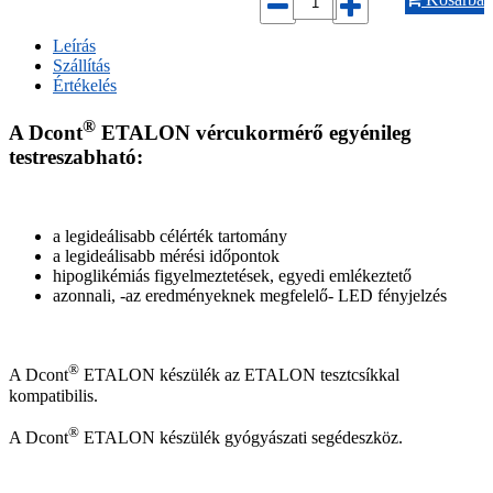
Leírás
Szállítás
Értékelés
®
A Dcont
ETALON vércukormérő egyénileg
testreszabható
:
a legideálisabb célérték tartomány
a legideálisabb mérési időpontok
hipoglikémiás figyelmeztetések, egyedi emlékeztető
azonnali, -az eredményeknek megfelelő- LED fényjelzés
®
A Dcont
ETALON készülék az ETALON tesztcsíkkal
kompatibilis.
®
A Dcont
ETALON készülék gyógyászati segédeszköz.