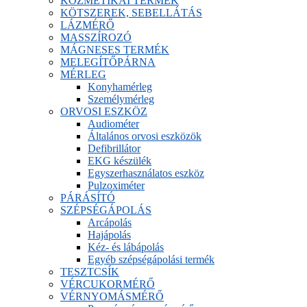
KOZMETIKAI TERMÉK
KÖTSZEREK, SEBELLÁTÁS
LÁZMÉRŐ
MASSZÍROZÓ
MÁGNESES TERMÉK
MELEGÍTŐPÁRNA
MÉRLEG
Konyhamérleg
Személymérleg
ORVOSI ESZKÖZ
Audiométer
Általános orvosi eszközök
Defibrillátor
EKG készülék
Egyszerhasználatos eszköz
Pulzoximéter
PÁRÁSÍTÓ
SZÉPSÉGÁPOLÁS
Arcápolás
Hajápolás
Kéz- és lábápolás
Egyéb szépségápolási termék
TESZTCSÍK
VÉRCUKORMÉRŐ
VÉRNYOMÁSMÉRŐ