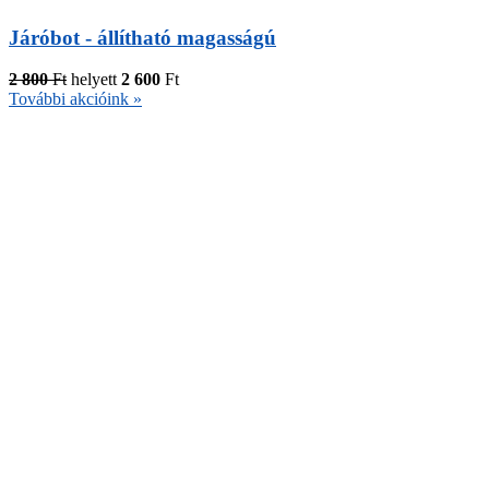
Járóbot - állítható magasságú
2 800
Ft
helyett
2 600
Ft
További akcióink »