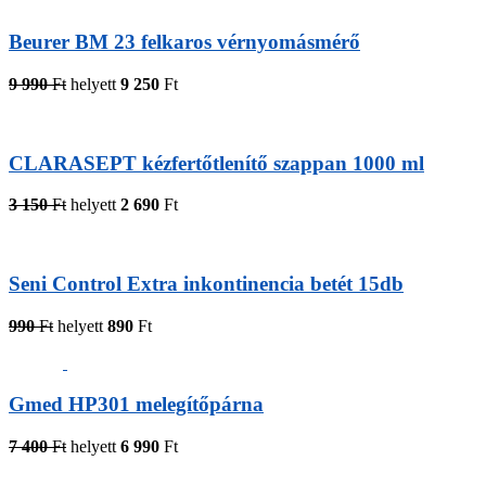
Beurer BM 23 felkaros vérnyomásmérő
9 990
Ft
helyett
9 250
Ft
CLARASEPT kézfertőtlenítő szappan 1000 ml
3 150
Ft
helyett
2 690
Ft
Seni Control Extra inkontinencia betét 15db
990
Ft
helyett
890
Ft
Gmed HP301 melegítőpárna
7 400
Ft
helyett
6 990
Ft