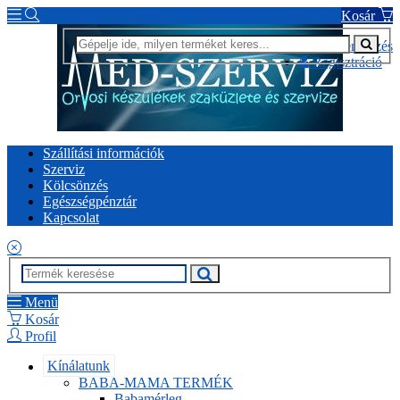
Kosár
Bejelentkezés
Regisztráció
Szállítási információk
Szerviz
Kölcsönzés
Egészségpénztár
Kapcsolat
Menü
Kosár
Profil
Kínálatunk
BABA-MAMA TERMÉK
Babamérleg