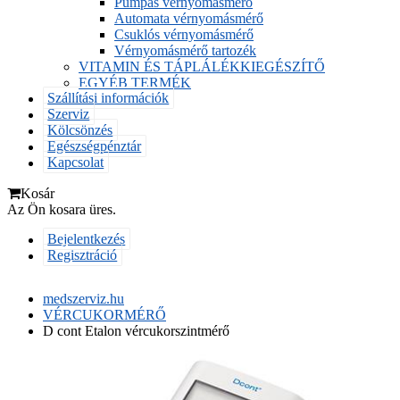
Pumpás vérnyomásmérő
Automata vérnyomásmérő
Csuklós vérnyomásmérő
Vérnyomásmérő tartozék
VITAMIN ÉS TÁPLÁLÉKKIEGÉSZÍTŐ
EGYÉB TERMÉK
Szállítási információk
Szerviz
Kölcsönzés
Egészségpénztár
Kapcsolat
Kosár
Az Ön kosara üres.
Bejelentkezés
Regisztráció
medszerviz.hu
VÉRCUKORMÉRŐ
D cont Etalon vércukorszintmérő