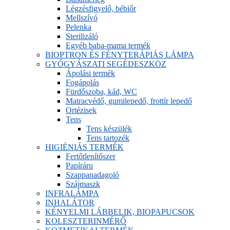
Légzésfigyelő, bébiőr
Mellszívó
Pelenka
Sterilizáló
Egyéb baba-mama termék
BIOPTRON ÉS FÉNYTERÁPIÁS LÁMPA
GYÓGYÁSZATI SEGÉDESZKÖZ
Ápolási termék
Fogápolás
Fürdőszoba, kád, WC
Matracvédő, gumilepedő, frottír lepedő
Ortézisek
Tens
Tens készülék
Tens tartozék
HIGIÉNIÁS TERMÉK
Fertőtlenítőszer
Papíráru
Szappanadagoló
Szájmaszk
INFRALÁMPA
INHALÁTOR
KÉNYELMI LÁBBELIK, BIOPAPUCSOK
KOLESZTERINMÉRŐ