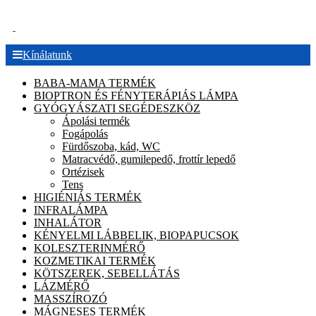
.
Kínálatunk
BABA-MAMA TERMÉK
BIOPTRON ÉS FÉNYTERÁPIÁS LÁMPA
GYÓGYÁSZATI SEGÉDESZKÖZ
Ápolási termék
Fogápolás
Fürdőszoba, kád, WC
Matracvédő, gumilepedő, frottír lepedő
Ortézisek
Tens
HIGIÉNIÁS TERMÉK
INFRALÁMPA
INHALÁTOR
KÉNYELMI LÁBBELIK, BIOPAPUCSOK
KOLESZTERINMÉRŐ
KOZMETIKAI TERMÉK
KÖTSZEREK, SEBELLÁTÁS
LÁZMÉRŐ
MASSZÍROZÓ
MÁGNESES TERMÉK