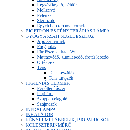
Légzésfigyelő, bébiőr
Mellszívó
Pelenka
Sterilizáló
Egyéb baba-mama termék
BIOPTRON ÉS FÉNYTERÁPIÁS LÁMPA
GYÓGYÁSZATI SEGÉDESZKÖZ
Ápolási termék
Fogápolás
Fürdőszoba, kád, WC
Matracvédő, gumilepedő, frottír lepedő
Ortézisek
Tens
Tens készülék
Tens tartozék
HIGIÉNIÁS TERMÉK
Fertőtlenítőszer
Papíráru
Szappanadagoló
Szájmaszk
INFRALÁMPA
INHALÁTOR
KÉNYELMI LÁBBELIK, BIOPAPUCSOK
KOLESZTERINMÉRŐ