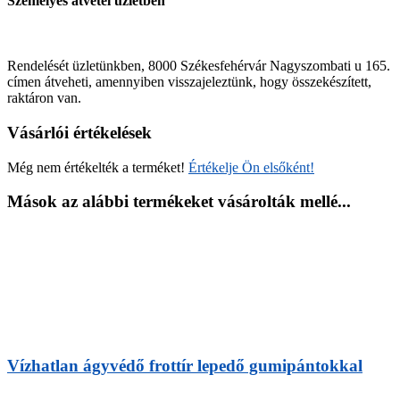
Személyes átvétel üzletben
Rendelését üzletünkben, 8000 Székesfehérvár Nagyszombati u 165.
címen átveheti, amennyiben visszajeleztünk, hogy összekészített,
raktáron van.
Vásárlói értékelések
Még nem értékelték a terméket!
Értékelje Ön elsőként!
Mások az alábbi termékeket vásárolták mellé...
Vízhatlan ágyvédő frottír lepedő gumipántokkal