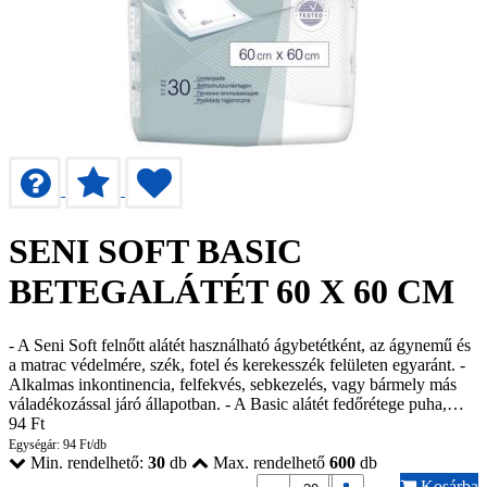
SENI SOFT BASIC
BETEGALÁTÉT 60 X 60 CM
- A Seni Soft felnőtt alátét használható ágybetétként, az ágynemű és
a matrac védelmére, szék, fotel és kerekesszék felületen egyaránt. -
Alkalmas inkontinencia, felfekvés, sebkezelés, vagy bármely más
váladékozással járó állapotban. - A Basic alátét fedőrétege puha,…
94
Ft
Egységár: 94 Ft/db
Min. rendelhető:
30
db
Max. rendelhető
600
db
Kosárba