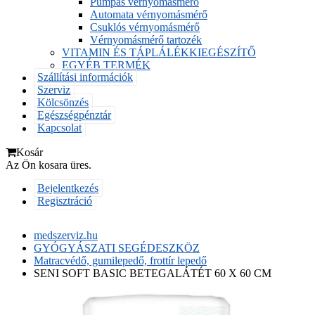
Pumpás vérnyomásmérő
Automata vérnyomásmérő
Csuklós vérnyomásmérő
Vérnyomásmérő tartozék
VITAMIN ÉS TÁPLÁLÉKKIEGÉSZÍTŐ
EGYÉB TERMÉK
Szállítási információk
Szerviz
Kölcsönzés
Egészségpénztár
Kapcsolat
Kosár
Az Ön kosara üres.
Bejelentkezés
Regisztráció
medszerviz.hu
GYÓGYÁSZATI SEGÉDESZKÖZ
Matracvédő, gumilepedő, frottír lepedő
SENI SOFT BASIC BETEGALÁTÉT 60 X 60 CM