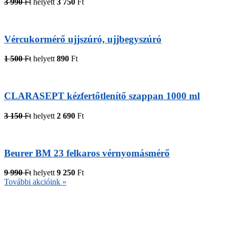
3 990
Ft
helyett
3 750
Ft
Vércukormérő ujjszúró, ujjbegyszúró
1 500
Ft
helyett
890
Ft
CLARASEPT kézfertőtlenítő szappan 1000 ml
3 150
Ft
helyett
2 690
Ft
Beurer BM 23 felkaros vérnyomásmérő
9 990
Ft
helyett
9 250
Ft
További akcióink »