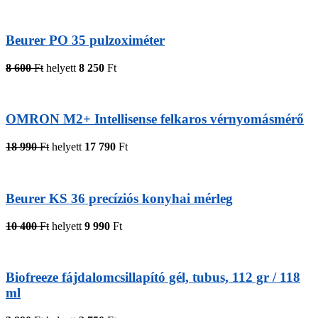
Beurer PO 35 pulzoximéter
8 600
Ft
helyett
8 250
Ft
OMRON M2+ Intellisense felkaros vérnyomásmérő
18 990
Ft
helyett
17 790
Ft
Beurer KS 36 precíziós konyhai mérleg
10 400
Ft
helyett
9 990
Ft
Biofreeze fájdalomcsillapító gél, tubus, 112 gr / 118
ml