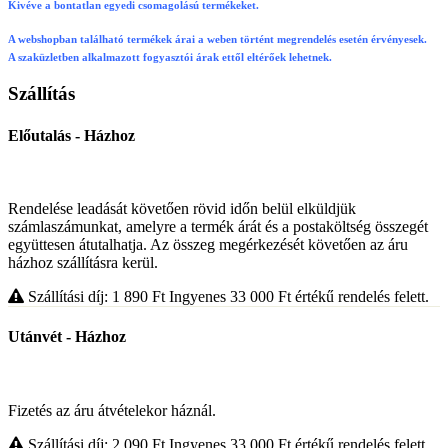
Kivéve a bontatlan egyedi csomagolású termékeket.
A webshopban található termékek árai a weben történt megrendelés esetén érvényesek.
A szaküzletben alkalmazott fogyasztói árak ettől eltérőek lehetnek.
Szállítás
Előutalás - Házhoz
Rendelése leadását követően rövid időn belül elküldjük
számlaszámunkat, amelyre a termék árát és a postaköltség összegét
együttesen átutalhatja. Az összeg megérkezését követően az áru
házhoz szállításra kerül.
Szállítási díj: 1 890
Ft
Ingyenes 33 000
Ft
értékű rendelés felett.
Utánvét - Házhoz
Fizetés az áru átvételekor háznál.
Szállítási díj: 2 090
Ft
Ingyenes 33 000
Ft
értékű rendelés felett.