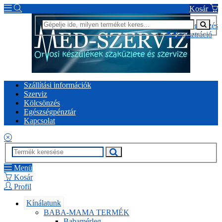
Kosár
Bejelentkezés
Regisztráció
Szállítási információk
Szerviz
Kölcsönzés
Egészségpénztár
Kapcsolat
Menü
Kosár
Profil
Kínálatunk
BABA-MAMA TERMÉK
Babamérleg