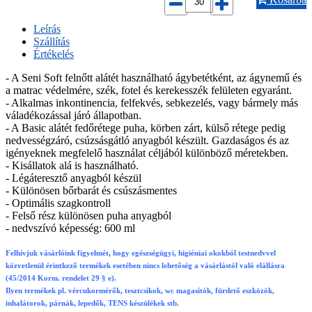
Leírás
Szállítás
Értékelés
- A Seni Soft felnőtt alátét használható ágybetétként, az ágynemű és
a matrac védelmére, szék, fotel és kerekesszék felületen egyaránt.
- Alkalmas inkontinencia, felfekvés, sebkezelés, vagy bármely más
váladékozással járó állapotban.
- A Basic alátét fedőrétege puha, körben zárt, külső rétege pedig
nedvességzáró, csúzsásgátló anyagból készült. Gazdaságos és az
igényeknek megfelelő használat céljából különböző méretekben.
- Kisállatok alá is használható.
- Légáteresztő anyagból készül
- Különösen bőrbarát és csúszásmentes
- Optimális szagkontroll
- Felső rész különösen puha anyagból
- nedvszívó képesség: 600 ml
Felhívjuk vásárlóink figyelmét, hogy egészségügyi, higiéniai okokból testnedvvel
közvetlenül érintkező termékek esetében nincs lehetőség a vásárlástól való elállásra
(45/2014 Korm. rendelet 29 § e).
Ilyen termékek pl. vércukormérők, tesztcsíkok, wc magasítók, fürdető eszközök,
inhalátorok, párnák, lepedők, TENS készülékek stb.