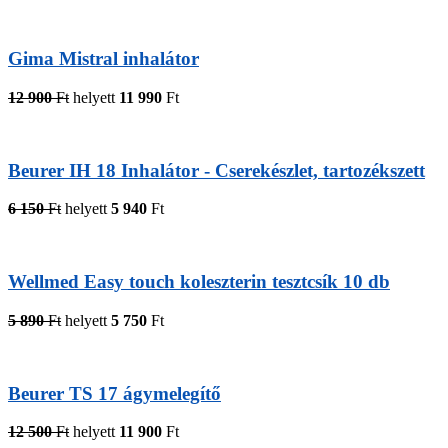
Gima Mistral inhalátor
12 900
Ft
helyett
11 990
Ft
Beurer IH 18 Inhalátor - Cserekészlet, tartozékszett
6 150
Ft
helyett
5 940
Ft
Wellmed Easy touch koleszterin tesztcsík 10 db
5 890
Ft
helyett
5 750
Ft
Beurer TS 17 ágymelegítő
12 500
Ft
helyett
11 900
Ft