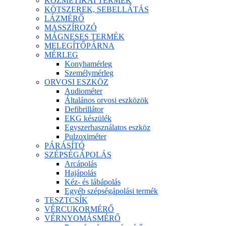
KOZMETIKAI TERMÉK
KÖTSZEREK, SEBELLÁTÁS
LÁZMÉRŐ
MASSZÍROZÓ
MÁGNESES TERMÉK
MELEGÍTŐPÁRNA
MÉRLEG
Konyhamérleg
Személymérleg
ORVOSI ESZKÖZ
Audiométer
Általános orvosi eszközök
Defibrillátor
EKG készülék
Egyszerhasználatos eszköz
Pulzoximéter
PÁRÁSÍTÓ
SZÉPSÉGÁPOLÁS
Arcápolás
Hajápolás
Kéz- és lábápolás
Egyéb szépségápolási termék
TESZTCSÍK
VÉRCUKORMÉRŐ
VÉRNYOMÁSMÉRŐ