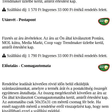
Trendmaker üzletbe kerül, amiről értesítést kap.
Szállítási díj: 1 570
Ft
Ingyenes 33 000
Ft
értékű rendelés felett.
Utánvét - Postapont
Fizetés az áru átvételekor. Az áru az Ön által kiválasztott Postára,
MOL kútra, Media Markt, Coop vagy Trendmaker üzletbe kerül,
amiről értesítést kap.
Szállítási díj: 1 790
Ft
Ingyenes 33 000
Ft
értékű rendelés felett.
Előutalás - Csomagautomata
Rendelése leadását követően rövid időn belül elküldjük
számlaszámunkat, amelyre a termék árát és a postaköltség összegét
együttesen átutalhatja. Az összeg megérkezését követően az áru az
Ön által kiválasztott Csomagautomatába kerül, amiről értesítést kap.
Az automatába csak 50x35x31 cm méretű csomag fér bele. Ha
ennél nagyobb méretű a rendelése erről visszajelzést kap, hogy nem
kiszállítható ezzel a szállítási móddal.