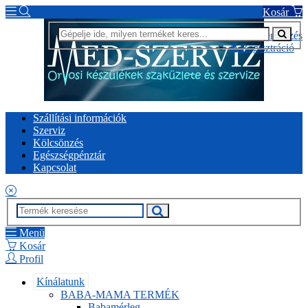
Kosár
Bejelentkezés
Regisztráció
Szállítási információk
Szerviz
Kölcsönzés
Egészségpénztár
Kapcsolat
Menü
Kosár
Profil
Kínálatunk
BABA-MAMA TERMÉK
Babamérleg