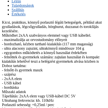
Leírás
Tulajdonságok
Szállítás
Értékelés
Kicsi, praktikus, könnyű porlasztó légúti betegségek, például akut
gyulladások, légcsőgyulladás, hörghurut, duzzanat és torokfájás
kezelésére.
Működhet 2xAA szabványos elemmel vagy USB kábellel.
- maximalizálja az orvostudomány előnyeit
- hordozható, kézben tartható kialakítás (117 mm magasság)
- ultra alacsony zajszint, ultrakönnyű mindössze 104 g
- egygombos működtetés a könnyű használat érdekében
- felnőttek és gyermekek számára: zajtalan használat és kompakt
kialakítás lehetővé teszi a belégzést gyermekek alvása közben is
Doboz tartalma:
- felnőtt és gyermek maszk
- szájrész
- 2xAA elem
- USB kábel
- hordtáska
Műszaki adatok
Tápellátás: 2xAA elem vagy USB-kábel DC 5V
Ultrahang frekvencia: kb. 110kHz
Porlasztó sebesség: =0,25ml / perc