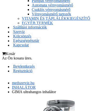
Pumpás vérnyomásmérő
Automata vérnyomásmérő
Csuklós vérnyomásmérő
Vérnyomásmérő tartozék
VITAMIN ÉS TÁPLÁLÉKKIEGÉSZÍTŐ
EGYÉB TERMÉK
Szállítási információk
Szerviz
Kölcsönzés
Egészségpénztár
Kapcsolat
Kosár
Az Ön kosara üres.
Bejelentkezés
Regisztráció
medszerviz.hu
INHALÁTOR
GIMA ultrahangos inhalátor