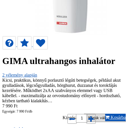
GIMA ultrahangos inhalátor
2
vélemény alapján
Kicsi, praktikus, könnyű porlasztó légúti betegségek, például akut
gyulladások, légcsőgyulladás, hörghurut, duzzanat és torokfájás
kezelésére. Működhet 2xAA szabványos elemmel vagy USB
kábellel. - maximalizálja az orvostudomány előnyeit - hordozható,
kézben tartható kialakítás…
7 990
Ft
Egységár: 7 990 Ft/db
Kosárba
Kiegészítő: