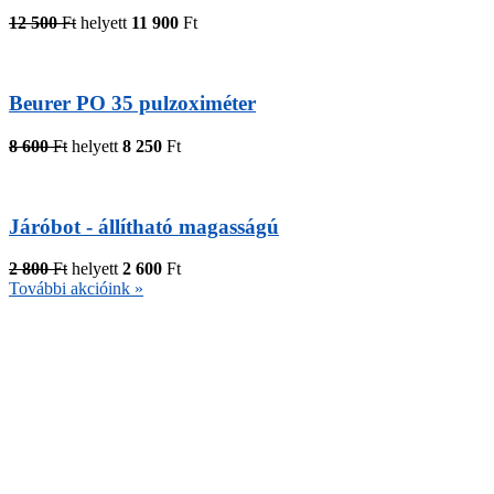
12 500
Ft
helyett
11 900
Ft
Beurer PO 35 pulzoximéter
8 600
Ft
helyett
8 250
Ft
Járóbot - állítható magasságú
2 800
Ft
helyett
2 600
Ft
További akcióink »