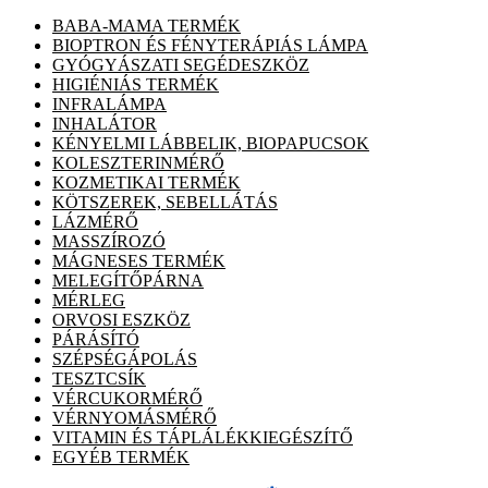
BABA-MAMA TERMÉK
BIOPTRON ÉS FÉNYTERÁPIÁS LÁMPA
GYÓGYÁSZATI SEGÉDESZKÖZ
HIGIÉNIÁS TERMÉK
INFRALÁMPA
INHALÁTOR
KÉNYELMI LÁBBELIK, BIOPAPUCSOK
KOLESZTERINMÉRŐ
KOZMETIKAI TERMÉK
KÖTSZEREK, SEBELLÁTÁS
LÁZMÉRŐ
MASSZÍROZÓ
MÁGNESES TERMÉK
MELEGÍTŐPÁRNA
MÉRLEG
ORVOSI ESZKÖZ
PÁRÁSÍTÓ
SZÉPSÉGÁPOLÁS
TESZTCSÍK
VÉRCUKORMÉRŐ
VÉRNYOMÁSMÉRŐ
VITAMIN ÉS TÁPLÁLÉKKIEGÉSZÍTŐ
EGYÉB TERMÉK