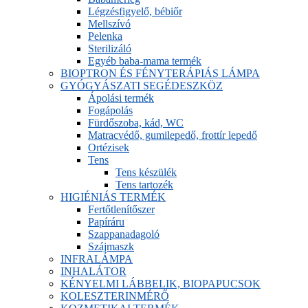
Légzésfigyelő, bébiőr
Mellszívó
Pelenka
Sterilizáló
Egyéb baba-mama termék
BIOPTRON ÉS FÉNYTERÁPIÁS LÁMPA
GYÓGYÁSZATI SEGÉDESZKÖZ
Ápolási termék
Fogápolás
Fürdőszoba, kád, WC
Matracvédő, gumilepedő, frottír lepedő
Ortézisek
Tens
Tens készülék
Tens tartozék
HIGIÉNIÁS TERMÉK
Fertőtlenítőszer
Papíráru
Szappanadagoló
Szájmaszk
INFRALÁMPA
INHALÁTOR
KÉNYELMI LÁBBELIK, BIOPAPUCSOK
KOLESZTERINMÉRŐ