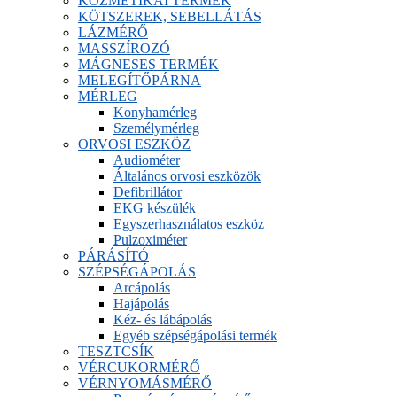
KOZMETIKAI TERMÉK
KÖTSZEREK, SEBELLÁTÁS
LÁZMÉRŐ
MASSZÍROZÓ
MÁGNESES TERMÉK
MELEGÍTŐPÁRNA
MÉRLEG
Konyhamérleg
Személymérleg
ORVOSI ESZKÖZ
Audiométer
Általános orvosi eszközök
Defibrillátor
EKG készülék
Egyszerhasználatos eszköz
Pulzoximéter
PÁRÁSÍTÓ
SZÉPSÉGÁPOLÁS
Arcápolás
Hajápolás
Kéz- és lábápolás
Egyéb szépségápolási termék
TESZTCSÍK
VÉRCUKORMÉRŐ
VÉRNYOMÁSMÉRŐ