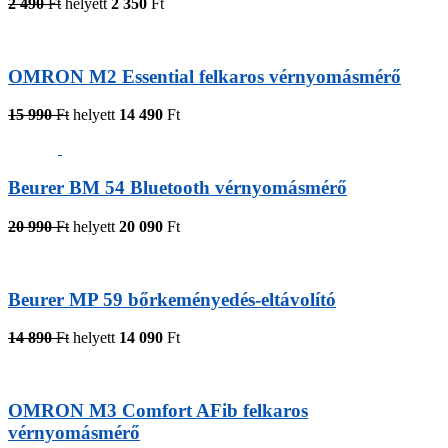
2 490
Ft
helyett
2 350
Ft
OMRON M2 Essential felkaros vérnyomásmérő
15 990
Ft
helyett
14 490
Ft
Beurer BM 54 Bluetooth vérnyomásmérő
20 990
Ft
helyett
20 090
Ft
Beurer MP 59 bőrkeményedés-eltávolító
14 890
Ft
helyett
14 090
Ft
OMRON M3 Comfort AFib felkaros
vérnyomásmérő