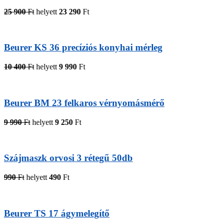
25 900
Ft
helyett
23 290
Ft
Beurer KS 36 precíziós konyhai mérleg
10 400
Ft
helyett
9 990
Ft
Beurer BM 23 felkaros vérnyomásmérő
9 990
Ft
helyett
9 250
Ft
Szájmaszk orvosi 3 rétegű 50db
990
Ft
helyett
490
Ft
Beurer TS 17 ágymelegítő