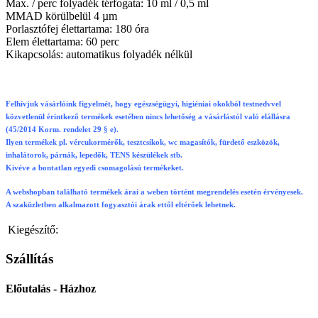
Max. / perc folyadék térfogata: 10 ml / 0,5 ml
MMAD körülbelül 4 µm
Porlasztófej élettartama: 180 óra
Elem élettartama: 60 perc
Kikapcsolás: automatikus folyadék nélkül
Felhívjuk vásárlóink figyelmét, hogy egészségügyi, higiéniai okokból testnedvvel
közvetlenül érintkező termékek esetében nincs lehetőség a vásárlástól való elállásra
(45/2014 Korm. rendelet 29 § e).
Ilyen termékek pl. vércukormérők, tesztcsíkok, wc magasítók, fürdető eszközök,
inhalátorok, párnák, lepedők, TENS készülékek stb.
Kivéve a bontatlan egyedi csomagolású termékeket.
A webshopban található termékek árai a weben történt megrendelés esetén érvényesek.
A szaküzletben alkalmazott fogyasztói árak ettől eltérőek lehetnek.
Kiegészítő:
Szállítás
Előutalás - Házhoz