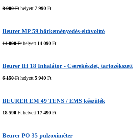
8 900
Ft
helyett
7 990
Ft
Beurer MP 59 bőrkeményedés-eltávolító
14 890
Ft
helyett
14 090
Ft
Beurer IH 18 Inhalátor - Cserekészlet, tartozékszett
6 150
Ft
helyett
5 940
Ft
BEURER EM 49 TENS / EMS készülék
18 590
Ft
helyett
17 490
Ft
Beurer PO 35 pulzoximéter