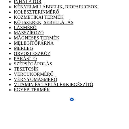
INHALÁTOR
KÉNYELMI LÁBBELIK, BIOPAPUCSOK
KOLESZTERINMÉRŐ
KOZMETIKAI TERMÉK
KÖTSZEREK, SEBELLÁTÁS
LÁZMÉRŐ
MASSZÍROZÓ
MÁGNESES TERMÉK
MELEGÍTŐPÁRNA
MÉRLEG
ORVOSI ESZKÖZ
PÁRÁSÍTÓ
SZÉPSÉGÁPOLÁS
TESZTCSÍK
VÉRCUKORMÉRŐ
VÉRNYOMÁSMÉRŐ
VITAMIN ÉS TÁPLÁLÉKKIEGÉSZÍTŐ
EGYÉB TERMÉK
Üzemeltető
Online elállás
ÁSZF, adatvédelmi tájékoztató