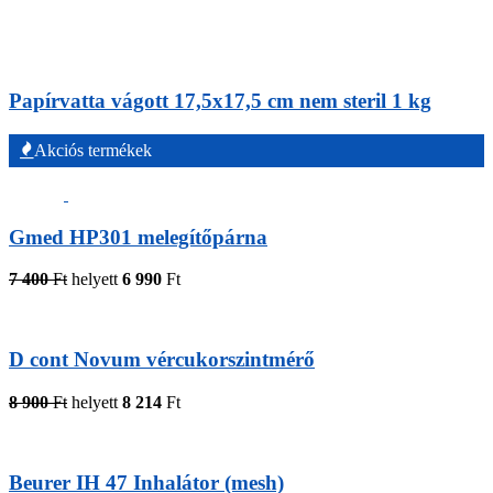
Papírvatta vágott 17,5x17,5 cm nem steril 1 kg
Akciós termékek
Gmed HP301 melegítőpárna
7 400
Ft
helyett
6 990
Ft
D cont Novum vércukorszintmérő
8 900
Ft
helyett
8 214
Ft
Beurer IH 47 Inhalátor (mesh)