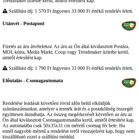
Trendmaker üzletbe kerül, amiről értesítést kap.
Szállítási díj: 1 570
Ft
Ingyenes 33 000
Ft
értékű rendelés felett.
Utánvét - Postapont
Fizetés az áru átvételekor. Az áru az Ön által kiválasztott Postára,
MOL kútra, Media Markt, Coop vagy Trendmaker üzletbe kerül,
amiről értesítést kap.
Szállítási díj: 1 790
Ft
Ingyenes 33 000
Ft
értékű rendelés felett.
Előutalás - Csomagautomata
Rendelése leadását követően rövid időn belül elküldjük
számlaszámunkat, amelyre a termék árát és a postaköltség összegét
együttesen átutalhatja. Az összeg megérkezését követően az áru az
Ön által kiválasztott Csomagautomatába kerül, amiről értesítést kap.
Az automatába csak 50x35x31 cm méretű csomag fér bele. Ha
ennél nagyobb méretű a rendelése erről visszajelzést kap, hogy nem
kiszállítható ezzel a szállítási móddal.