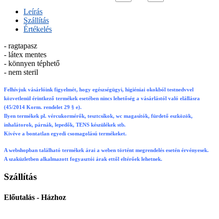
Leírás
Szállítás
Értékelés
- ragtapasz
- látex mentes
- könnyen téphető
- nem steril
Felhívjuk vásárlóink figyelmét, hogy egészségügyi, higiéniai okokból testnedvvel
közvetlenül érintkező termékek esetében nincs lehetőség a vásárlástól való elállásra
(45/2014 Korm. rendelet 29 § e).
Ilyen termékek pl. vércukormérők, tesztcsíkok, wc magasítók, fürdető eszközök,
inhalátorok, párnák, lepedők, TENS készülékek stb.
Kivéve a bontatlan egyedi csomagolású termékeket.
A webshopban található termékek árai a weben történt megrendelés esetén érvényesek.
A szaküzletben alkalmazott fogyasztói árak ettől eltérőek lehetnek.
Szállítás
Előutalás - Házhoz