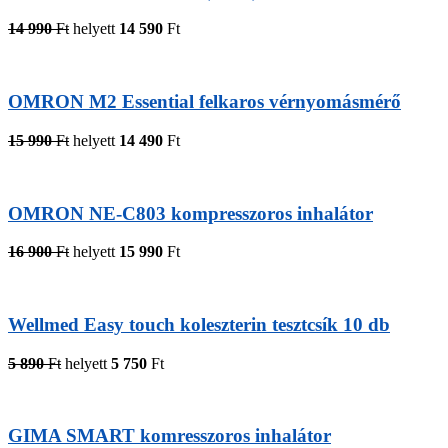
14 990
Ft
helyett
14 590
Ft
OMRON M2 Essential felkaros vérnyomásmérő
15 990
Ft
helyett
14 490
Ft
OMRON NE-C803 kompresszoros inhalátor
16 900
Ft
helyett
15 990
Ft
Wellmed Easy touch koleszterin tesztcsík 10 db
5 890
Ft
helyett
5 750
Ft
GIMA SMART komresszoros inhalátor