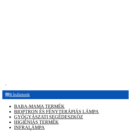
.
Kínálatunk
BABA-MAMA TERMÉK
BIOPTRON ÉS FÉNYTERÁPIÁS LÁMPA
GYÓGYÁSZATI SEGÉDESZKÖZ
HIGIÉNIÁS TERMÉK
INFRALÁMPA