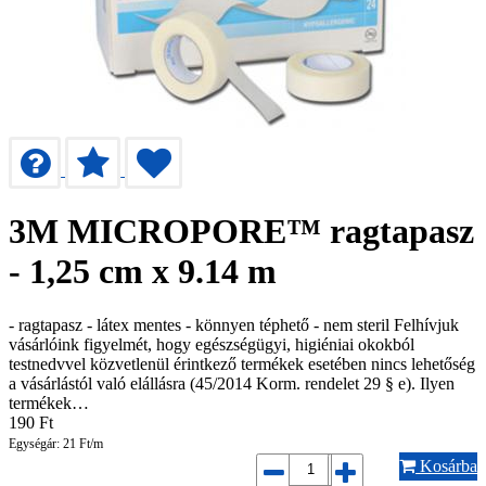
3M MICROPORE™ ragtapasz
- 1,25 cm x 9.14 m
- ragtapasz - látex mentes - könnyen téphető - nem steril Felhívjuk
vásárlóink figyelmét, hogy egészségügyi, higiéniai okokból
testnedvvel közvetlenül érintkező termékek esetében nincs lehetőség
a vásárlástól való elállásra (45/2014 Korm. rendelet 29 § e). Ilyen
termékek…
190
Ft
Egységár: 21 Ft/m
Kosárba