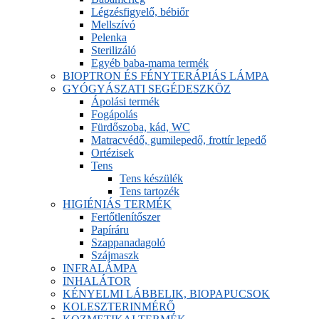
Légzésfigyelő, bébiőr
Mellszívó
Pelenka
Sterilizáló
Egyéb baba-mama termék
BIOPTRON ÉS FÉNYTERÁPIÁS LÁMPA
GYÓGYÁSZATI SEGÉDESZKÖZ
Ápolási termék
Fogápolás
Fürdőszoba, kád, WC
Matracvédő, gumilepedő, frottír lepedő
Ortézisek
Tens
Tens készülék
Tens tartozék
HIGIÉNIÁS TERMÉK
Fertőtlenítőszer
Papíráru
Szappanadagoló
Szájmaszk
INFRALÁMPA
INHALÁTOR
KÉNYELMI LÁBBELIK, BIOPAPUCSOK
KOLESZTERINMÉRŐ