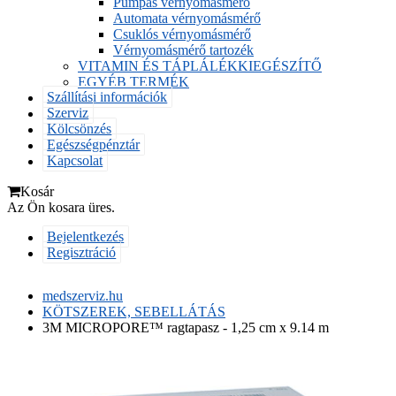
Pumpás vérnyomásmérő
Automata vérnyomásmérő
Csuklós vérnyomásmérő
Vérnyomásmérő tartozék
VITAMIN ÉS TÁPLÁLÉKKIEGÉSZÍTŐ
EGYÉB TERMÉK
Szállítási információk
Szerviz
Kölcsönzés
Egészségpénztár
Kapcsolat
Kosár
Az Ön kosara üres.
Bejelentkezés
Regisztráció
medszerviz.hu
KÖTSZEREK, SEBELLÁTÁS
3M MICROPORE™ ragtapasz - 1,25 cm x 9.14 m