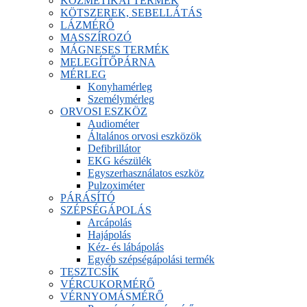
KOZMETIKAI TERMÉK
KÖTSZEREK, SEBELLÁTÁS
LÁZMÉRŐ
MASSZÍROZÓ
MÁGNESES TERMÉK
MELEGÍTŐPÁRNA
MÉRLEG
Konyhamérleg
Személymérleg
ORVOSI ESZKÖZ
Audiométer
Általános orvosi eszközök
Defibrillátor
EKG készülék
Egyszerhasználatos eszköz
Pulzoximéter
PÁRÁSÍTÓ
SZÉPSÉGÁPOLÁS
Arcápolás
Hajápolás
Kéz- és lábápolás
Egyéb szépségápolási termék
TESZTCSÍK
VÉRCUKORMÉRŐ
VÉRNYOMÁSMÉRŐ