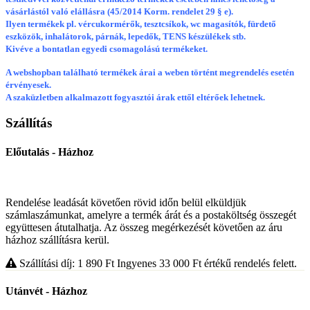
vásárlástól való elállásra (45/2014 Korm. rendelet 29 § e).
Ilyen termékek pl. vércukormérők, tesztcsíkok, wc magasítók, fürdető
eszközök, inhalátorok, párnák, lepedők, TENS készülékek stb.
Kivéve a bontatlan egyedi csomagolású termékeket.
A webshopban található termékek árai a weben történt megrendelés esetén
érvényesek.
A szaküzletben alkalmazott fogyasztói árak ettől eltérőek lehetnek.
Szállítás
Előutalás - Házhoz
Rendelése leadását követően rövid időn belül elküldjük
számlaszámunkat, amelyre a termék árát és a postaköltség összegét
együttesen átutalhatja. Az összeg megérkezését követően az áru
házhoz szállításra kerül.
Szállítási díj: 1 890
Ft
Ingyenes 33 000
Ft
értékű rendelés felett.
Utánvét - Házhoz