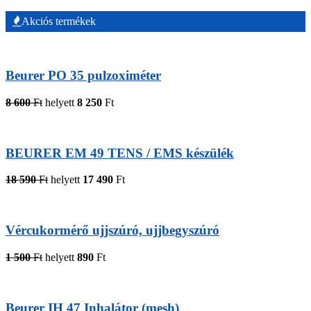
Akciós termékek
Beurer PO 35 pulzoximéter
8 600
Ft
helyett
8 250
Ft
BEURER EM 49 TENS / EMS készülék
18 590
Ft
helyett
17 490
Ft
Vércukormérő ujjszúró, ujjbegyszúró
1 500
Ft
helyett
890
Ft
Beurer IH 47 Inhalátor (mesh)