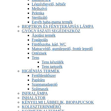
Légzésfigyelő, bébiőr
Mellszívó
Pelenka
Sterilizáló
Egyéb baba-mama termék
BIOPTRON ÉS FÉNYTERÁPIÁS LÁMPA
GYÓGYÁSZATI SEGÉDESZKÖZ
Ápolási termék
Fogápolás
Fürdőszoba, kád, WC
Matracvédő, gumilepedő, frottír lepedő
Ortézisek
Tens
Tens készülék
Tens tartozék
HIGIÉNIÁS TERMÉK
Fertőtlenítőszer
Papíráru
Szappanadagoló
Szájmaszk
INFRALÁMPA
INHALÁTOR
KÉNYELMI LÁBBELIK, BIOPAPUCSOK
KOLESZTERINMÉRŐ