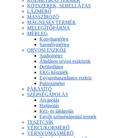
KOZMETIKAI TERMÉK
KÖTSZEREK, SEBELLÁTÁS
LÁZMÉRŐ
MASSZÍROZÓ
MÁGNESES TERMÉK
MELEGÍTŐPÁRNA
MÉRLEG
Konyhamérleg
Személymérleg
ORVOSI ESZKÖZ
Audiométer
Általános orvosi eszközök
Defibrillátor
EKG készülék
Egyszerhasználatos eszköz
Pulzoximéter
PÁRÁSÍTÓ
SZÉPSÉGÁPOLÁS
Arcápolás
Hajápolás
Kéz- és lábápolás
Egyéb szépségápolási termék
TESZTCSÍK
VÉRCUKORMÉRŐ
VÉRNYOMÁSMÉRŐ