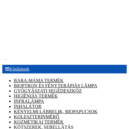
.
Kínálatunk
BABA-MAMA TERMÉK
BIOPTRON ÉS FÉNYTERÁPIÁS LÁMPA
GYÓGYÁSZATI SEGÉDESZKÖZ
HIGIÉNIÁS TERMÉK
INFRALÁMPA
INHALÁTOR
KÉNYELMI LÁBBELIK, BIOPAPUCSOK
KOLESZTERINMÉRŐ
KOZMETIKAI TERMÉK
KÖTSZEREK, SEBELLÁTÁS