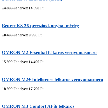
14 990
Ft
helyett
14 590
Ft
Beurer KS 36 precíziós konyhai mérleg
10 400
Ft
helyett
9 990
Ft
OMRON M2 Essential felkaros vérnyomásmérő
15 990
Ft
helyett
14 490
Ft
OMRON M2+ Intellisense felkaros vérnyomásmérő
18 990
Ft
helyett
17 790
Ft
OMRON M3 Comfort AFib felkaros