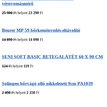
vérnyomásmérő
25 900
Ft
helyett
23 290
Ft
Beurer MP 59 bőrkeményedés-eltávolító
14 890
Ft
helyett
14 090
Ft
SENI SOFT BASIC BETEGALÁTÉT 60 X 90 CM
124
Ft
helyett
119
Ft
Solingen bőrvágó olló nikkelezett 9cm PA1039
2 490
Ft
helyett
2 350
Ft