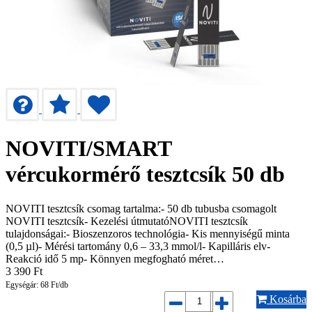
NOVITI/SMART
vércukormérő tesztcsík 50 db
NOVITI tesztcsík csomag tartalma:- 50 db tubusba csomagolt
NOVITI tesztcsík- Kezelési útmutatóNOVITI tesztcsík
tulajdonságai:- Bioszenzoros technológia- Kis mennyiségű minta
(0,5 µl)- Mérési tartomány 0,6 – 33,3 mmol/l- Kapilláris elv-
Reakció idő 5 mp- Könnyen megfogható méret…
3 390
Ft
Egységár: 68 Ft/db
Kosárba