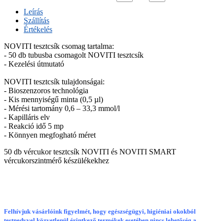
Leírás
Szállítás
Értékelés
NOVITI tesztcsík csomag tartalma:
- 50 db tubusba csomagolt NOVITI tesztcsík
- Kezelési útmutató
NOVITI tesztcsík tulajdonságai:
- Bioszenzoros technológia
- Kis mennyiségű minta (0,5 µl)
- Mérési tartomány 0,6 – 33,3 mmol/l
- Kapilláris elv
- Reakció idő 5 mp
- Könnyen megfogható méret
50 db vércukor tesztcsík NOVITI és NOVITI SMART
vércukorszintmérő készülékekhez
Felhívjuk vásárlóink figyelmét, hogy egészségügyi, higiéniai okokból
testnedvvel közvetlenül érintkező termékek esetében nincs lehetőség a