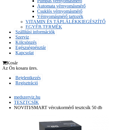
Pumpás vérnyomásmérő
Automata vérnyomásmérő
Csuklós vérnyomásmérő
Vérnyomásmérő tartozék
VITAMIN ÉS TÁPLÁLÉKKIEGÉSZÍTŐ
EGYÉB TERMÉK
Szállítási információk
Szerviz
Kölcsönzés
Egészségpénztár
Kapcsolat
Kosár
Az Ön kosara üres.
Bejelentkezés
Regisztráció
medszerviz.hu
TESZTCSÍK
NOVITI/SMART vércukormérő tesztcsík 50 db