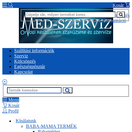
Kosár
Bejelentkezés
Regisztráció
Szállítási információk
Szerviz
Kölcsönzés
Egészségpénztár
Kapcsolat
Menü
Kosár
Profil
Kínálatunk
BABA-MAMA TERMÉK
Babamérleg