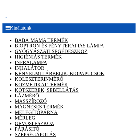
.
Kínálatunk
BABA-MAMA TERMÉK
BIOPTRON ÉS FÉNYTERÁPIÁS LÁMPA
GYÓGYÁSZATI SEGÉDESZKÖZ
HIGIÉNIÁS TERMÉK
INFRALÁMPA
INHALÁTOR
KÉNYELMI LÁBBELIK, BIOPAPUCSOK
KOLESZTERINMÉRŐ
KOZMETIKAI TERMÉK
KÖTSZEREK, SEBELLÁTÁS
LÁZMÉRŐ
MASSZÍROZÓ
MÁGNESES TERMÉK
MELEGÍTŐPÁRNA
MÉRLEG
ORVOSI ESZKÖZ
PÁRÁSÍTÓ
SZÉPSÉGÁPOLÁS