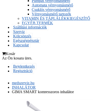
Pumpás vérnyomásmérő
Automata vérnyomásmérő
Csuklós vérnyomásmérő
Vérnyomásmérő tartozék
VITAMIN ÉS TÁPLÁLÉKKIEGÉSZÍTŐ
EGYÉB TERMÉK
Szállítási információk
Szerviz
Kölcsönzés
Egészségpénztár
Kapcsolat
Kosár
Az Ön kosara üres.
Bejelentkezés
Regisztráció
medszerviz.hu
INHALÁTOR
GIMA SMART komresszoros inhalátor