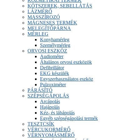
KOZMETIKAI TERMÉK
KÖTSZEREK, SEBELLÁTÁS
LÁZMÉRŐ
MASSZÍROZÓ
MÁGNESES TERMÉK
MELEGÍTŐPÁRNA
MÉRLEG
Konyhamérleg
Személymérleg
ORVOSI ESZKÖZ
Audiométer
Általános orvosi eszközök
Defibrillátor
EKG készülék
Egyszerhasználatos eszköz
Pulzoximéter
PÁRÁSÍTÓ
SZÉPSÉGÁPOLÁS
Arcápolás
Hajápolás
Kéz- és lábápolás
Egyéb szépségápolási termék
TESZTCSÍK
VÉRCUKORMÉRŐ
VÉRNYOMÁSMÉRŐ