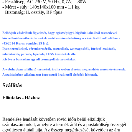
- Feszültség: AC 230 V, 50 Hz, 0,7A; = 80W
- Méret - súly: 140x140x100 mm - 1,1 kg
- Biztonság: II. osztály, BF típus
Felhívjuk vásárlóink figyelmét, hogy egészségügyi, higiéniai okokból testnedvvel
közvetlenül érintkező termékek esetében nincs lehetőség a vásárlástól való elállásra
(45/2014 Korm. rendelet 29 § e).
Ilyen termékek pl. vércukormérők, tesztcsíkok, wc magasítók, fürdető eszközök,
inhalátorok, párnák, lepedők, TENS készülékek stb.
Kivéve a bontatlan egyedi csomagolású termékeket.
A webshopban található termékek árai a weben történt megrendelés esetén érvényesek.
A szaküzletben alkalmazott fogyasztói árak ettől eltérőek lehetnek.
Szállítás
Előutalás - Házhoz
Rendelése leadását követően rövid időn belül elküldjük
számlaszámunkat, amelyre a termék árát és a postaköltség összegét
együttesen átutalhatja. Az összeg megérkezését követően az áru