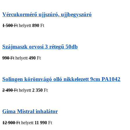
Vércukormérő ujjszúró, ujjbegyszúró
1 500
Ft
helyett
890
Ft
Szájmaszk orvosi 3 rétegű 50db
990
Ft
helyett
490
Ft
Solingen körömvágó olló nikkelezett 9cm PA1042
2 490
Ft
helyett
2 350
Ft
Gima Mistral inhalátor
12 900
Ft
helyett
11 990
Ft