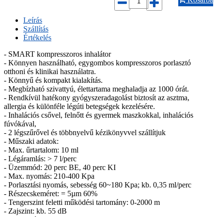
Leírás
Szállítás
Értékelés
- SMART kompresszoros inhalátor
- Könnyen használható, egygombos kompresszoros porlasztó
otthoni és klinikai használatra.
- Könnyű és kompakt kialakítás.
- Megbízható szivattyú, élettartama meghaladja az 1000 órát.
- Rendkívül hatékony gyógyszeradagolást biztosít az asztma,
allergia és különféle légúti betegségek kezelésére.
- Inhalációs csővel, felnőtt és gyermek maszkokkal, inhalációs
fúvókával,
- 2 légszűrővel és többnyelvű kézikönyvvel szállítjuk
- Műszaki adatok:
- Max. űrtartalom: 10 ml
- Légáramlás: > 7 l/perc
- Üzemmód: 20 perc BE, 40 perc KI
- Max. nyomás: 210-400 Kpa
- Porlasztási nyomás, sebesség 60~180 Kpa; kb. 0,35 ml/perc
- Részecskeméret: = 5µm 60%
- Tengerszint feletti működési tartomány: 0-2000 m
- Zajszint: kb. 55 dB