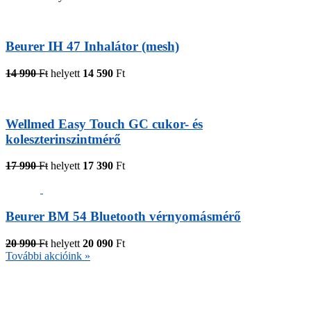
Beurer IH 47 Inhalátor (mesh)
14 990
Ft
helyett
14 590
Ft
Wellmed Easy Touch GC cukor- és
koleszterinszintmérő
17 990
Ft
helyett
17 390
Ft
Beurer BM 54 Bluetooth vérnyomásmérő
20 990
Ft
helyett
20 090
Ft
További akcióink »