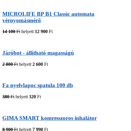
MICROLIFE BP B1 Classic automata
vérnyomásmérő
14 100
Ft
helyett
12 900
Ft
Járóbot - állítható magasságú
2 800
Ft
helyett
2 600
Ft
Fa nyelvlapoc spatula 100 db
380
Ft
helyett
320
Ft
GIMA SMART komresszoros inhalátor
8 900
Ft
helyett
7 990
Ft