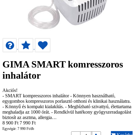
GIMA SMART komresszoros
inhalátor
Akciós!
- SMART kompresszoros inhalátor - Könnyen használható,
egygombos kompresszoros porlasztó otthoni és klinikai használatra.
- Könnyű és kompakt kialakítás. - Megbízható szivattyú, élettartama
meghaladja az 1000 órát. - Rendkívül hatékony gyógyszeradagolást
biztosít az asztma, allergia…
8 900
Ft
7 990
Ft
Egységár: 7 990 Ft/db
Kosárba