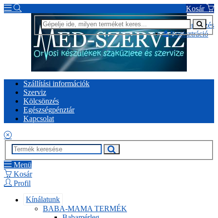
Kosár
Bejelentkezés
Regisztráció
Szállítási információk
Szerviz
Kölcsönzés
Egészségpénztár
Kapcsolat
Menü
Kosár
Profil
Kínálatunk
BABA-MAMA TERMÉK
Babamérleg