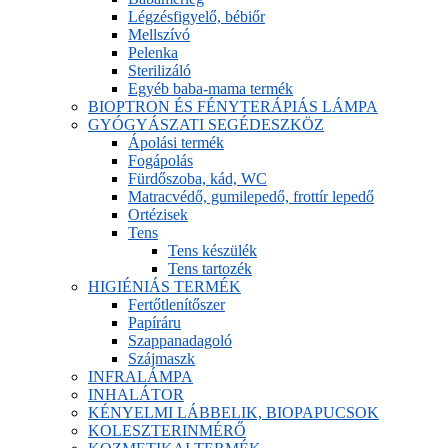
Légzésfigyelő, bébiőr
Mellszívó
Pelenka
Sterilizáló
Egyéb baba-mama termék
BIOPTRON ÉS FÉNYTERÁPIÁS LÁMPA
GYÓGYÁSZATI SEGÉDESZKÖZ
Ápolási termék
Fogápolás
Fürdőszoba, kád, WC
Matracvédő, gumilepedő, frottír lepedő
Ortézisek
Tens
Tens készülék
Tens tartozék
HIGIÉNIÁS TERMÉK
Fertőtlenítőszer
Papíráru
Szappanadagoló
Szájmaszk
INFRALÁMPA
INHALÁTOR
KÉNYELMI LÁBBELIK, BIOPAPUCSOK
KOLESZTERINMÉRŐ