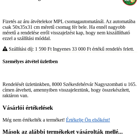
Fizetés az áru átvételekor MPL csomagautomatánál. Az automatába
csak 50x35x31 cm méretű csomag fér bele. Ha ennél nagyobb
méretű a rendelése erről visszajelzést kap, hogy nem kiszállítható
ezzel a szállítási móddal.
Szállítási díj: 1 590
Ft
Ingyenes 33 000
Ft
értékű rendelés felett.
Személyes átvétel üzletben
Rendelését üzletünkben, 8000 Székesfehérvár Nagyszombati u 165.
címen átveheti, amennyiben visszajeleztünk, hogy összekészített,
raktáron van.
Vásárlói értékelések
Még nem értékelték a terméket!
Értékelje Ön elsőként!
Mások az alábbi termékeket vásárolták mellé...