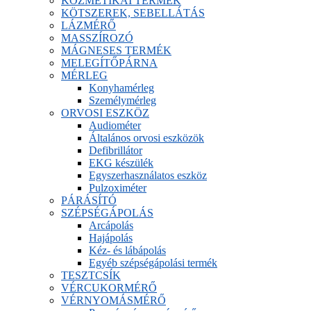
KOZMETIKAI TERMÉK
KÖTSZEREK, SEBELLÁTÁS
LÁZMÉRŐ
MASSZÍROZÓ
MÁGNESES TERMÉK
MELEGÍTŐPÁRNA
MÉRLEG
Konyhamérleg
Személymérleg
ORVOSI ESZKÖZ
Audiométer
Általános orvosi eszközök
Defibrillátor
EKG készülék
Egyszerhasználatos eszköz
Pulzoximéter
PÁRÁSÍTÓ
SZÉPSÉGÁPOLÁS
Arcápolás
Hajápolás
Kéz- és lábápolás
Egyéb szépségápolási termék
TESZTCSÍK
VÉRCUKORMÉRŐ
VÉRNYOMÁSMÉRŐ