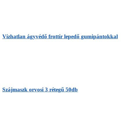
Vízhatlan ágyvédő frottír lepedő gumipántokkal
Szájmaszk orvosi 3 rétegű 50db