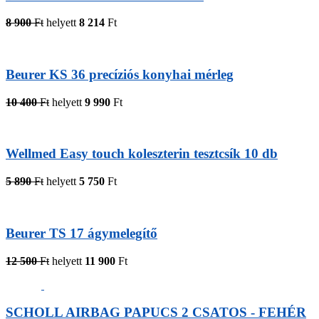
8 900
Ft
helyett
8 214
Ft
Beurer KS 36 precíziós konyhai mérleg
10 400
Ft
helyett
9 990
Ft
Wellmed Easy touch koleszterin tesztcsík 10 db
5 890
Ft
helyett
5 750
Ft
Beurer TS 17 ágymelegítő
12 500
Ft
helyett
11 900
Ft
SCHOLL AIRBAG PAPUCS 2 CSATOS - FEHÉR