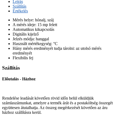
Leírás
Szállítás
Értékelés
Mérés helye: hónalj, száj
A mérés ideje: 15 mp felett
Automatikus kikapcsolás
Digitális kijelző
Jelzés módja: hanggal
Használt mértékegység: °C
Hány mérés eredményét tudja tárolni: az utolsó mérés
eredményét
Flexibilis fej
Szállítás
Előutalás - Házhoz
Rendelése leadását követően rövid időn belül elküldjük
számlaszámunkat, amelyre a termék árát és a postaköltség összegét
együttesen átutalhatja. Az összeg megérkezését követően az áru
házhoz szállításra kerül.