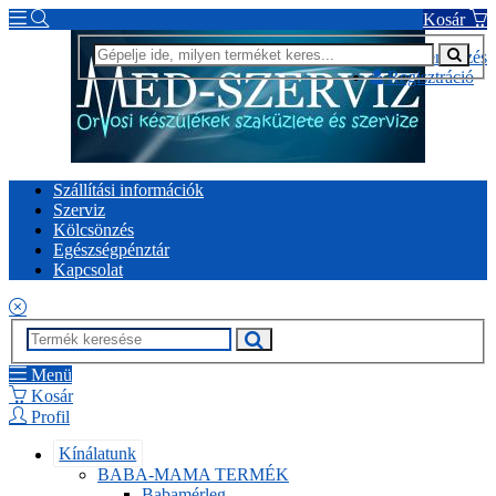
Kosár
Bejelentkezés
Regisztráció
Szállítási információk
Szerviz
Kölcsönzés
Egészségpénztár
Kapcsolat
Menü
Kosár
Profil
Kínálatunk
BABA-MAMA TERMÉK
Babamérleg