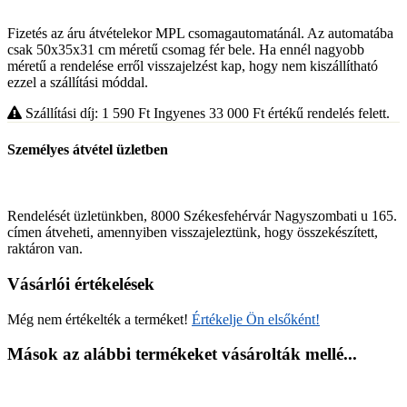
Fizetés az áru átvételekor MPL csomagautomatánál. Az automatába
csak 50x35x31 cm méretű csomag fér bele. Ha ennél nagyobb
méretű a rendelése erről visszajelzést kap, hogy nem kiszállítható
ezzel a szállítási móddal.
Szállítási díj: 1 590
Ft
Ingyenes 33 000
Ft
értékű rendelés felett.
Személyes átvétel üzletben
Rendelését üzletünkben, 8000 Székesfehérvár Nagyszombati u 165.
címen átveheti, amennyiben visszajeleztünk, hogy összekészített,
raktáron van.
Vásárlói értékelések
Még nem értékelték a terméket!
Értékelje Ön elsőként!
Mások az alábbi termékeket vásárolták mellé...