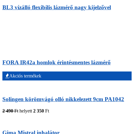
BL3 vízálló flexibilis lázmérő nagy kijelzővel
FORA IR42a homlok érintésmentes lázmérő
Akciós termékek
Solingen körömvágó olló nikkelezett 9cm PA1042
2 490
Ft
helyett
2 350
Ft
Gima Mistral inhalátor