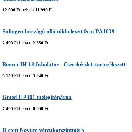
12 900
Ft
helyett
11 990
Ft
Solingen bőrvágó olló nikkelezett 9cm PA1039
2 490
Ft
helyett
2 350
Ft
Beurer IH 18 Inhalátor - Cserekészlet, tartozékszett
6 150
Ft
helyett
5 940
Ft
Gmed HP301 melegítőpárna
7 400
Ft
helyett
6 990
Ft
D cont Novum vércukorszintmérő