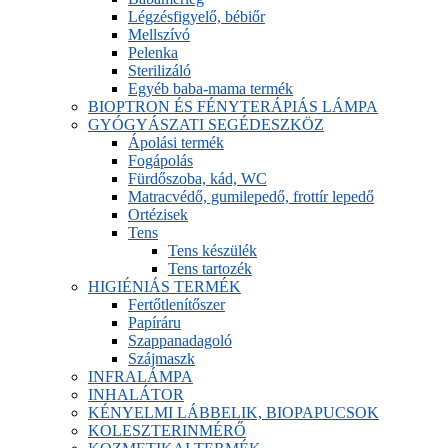
Légzésfigyelő, bébiőr
Mellszívó
Pelenka
Sterilizáló
Egyéb baba-mama termék
BIOPTRON ÉS FÉNYTERÁPIÁS LÁMPA
GYÓGYÁSZATI SEGÉDESZKÖZ
Ápolási termék
Fogápolás
Fürdőszoba, kád, WC
Matracvédő, gumilepedő, frottír lepedő
Ortézisek
Tens
Tens készülék
Tens tartozék
HIGIÉNIÁS TERMÉK
Fertőtlenítőszer
Papíráru
Szappanadagoló
Szájmaszk
INFRALÁMPA
INHALÁTOR
KÉNYELMI LÁBBELIK, BIOPAPUCSOK
KOLESZTERINMÉRŐ