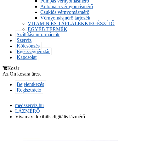
Pumpás vérnyomásmérő
Automata vérnyomásmérő
Csuklós vérnyomásmérő
Vérnyomásmérő tartozék
VITAMIN ÉS TÁPLÁLÉKKIEGÉSZÍTŐ
EGYÉB TERMÉK
Szállítási információk
Szerviz
Kölcsönzés
Egészségpénztár
Kapcsolat
Kosár
Az Ön kosara üres.
Bejelentkezés
Regisztráció
medszerviz.hu
LÁZMÉRŐ
Vivamax flexibilis digitális lázmérő