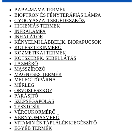
BABA-MAMA TERMÉK
BIOPTRON ÉS FÉNYTERÁPIÁS LÁMPA
GYÓGYÁSZATI SEGÉDESZKÖZ
HIGIÉNIÁS TERMÉK
INFRALÁMPA
INHALÁTOR
KÉNYELMI LÁBBELIK, BIOPAPUCSOK
KOLESZTERINMÉRŐ
KOZMETIKAI TERMÉK
KÖTSZEREK, SEBELLÁTÁS
LÁZMÉRŐ
MASSZÍROZÓ
MÁGNESES TERMÉK
MELEGÍTŐPÁRNA
MÉRLEG
ORVOSI ESZKÖZ
PÁRÁSÍTÓ
SZÉPSÉGÁPOLÁS
TESZTCSÍK
VÉRCUKORMÉRŐ
VÉRNYOMÁSMÉRŐ
VITAMIN ÉS TÁPLÁLÉKKIEGÉSZÍTŐ
EGYÉB TERMÉK