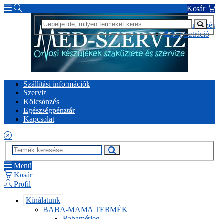
Kosár
Bejelentkezés
Regisztráció
Szállítási információk
Szerviz
Kölcsönzés
Egészségpénztár
Kapcsolat
Menü
Kosár
Profil
Kínálatunk
BABA-MAMA TERMÉK
Babamérleg