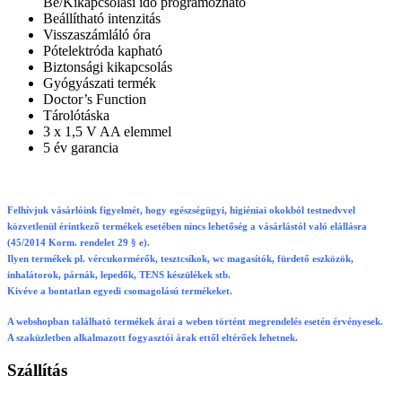
Be/Kikapcsolási idő programozható
Beállítható intenzitás
Visszaszámláló óra
Pótelektróda kapható
Biztonsági kikapcsolás
Gyógyászati termék
Doctor’s Function
Tárolótáska
3 x 1,5 V AA elemmel
5 év garancia
Felhívjuk vásárlóink figyelmét, hogy egészségügyi, higiéniai okokból testnedvvel
közvetlenül érintkező termékek esetében nincs lehetőség a vásárlástól való elállásra
(45/2014 Korm. rendelet 29 § e).
Ilyen termékek pl. vércukormérők, tesztcsíkok, wc magasítók, fürdető eszközök,
inhalátorok, párnák, lepedők, TENS készülékek stb.
Kivéve a bontatlan egyedi csomagolású termékeket.
A webshopban található termékek árai a weben történt megrendelés esetén érvényesek.
A szaküzletben alkalmazott fogyasztói árak ettől eltérőek lehetnek.
Szállítás