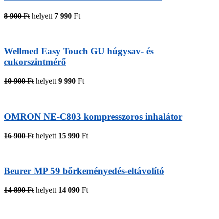
8 900
Ft
helyett
7 990
Ft
Wellmed Easy Touch GU húgysav- és
cukorszintmérő
10 900
Ft
helyett
9 990
Ft
OMRON NE-C803 kompresszoros inhalátor
16 900
Ft
helyett
15 990
Ft
Beurer MP 59 bőrkeményedés-eltávolító
14 890
Ft
helyett
14 090
Ft