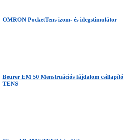
OMRON PocketTens izom- és idegstimulátor
Beurer EM 50 Menstruációs fájdalom csillapító
TENS