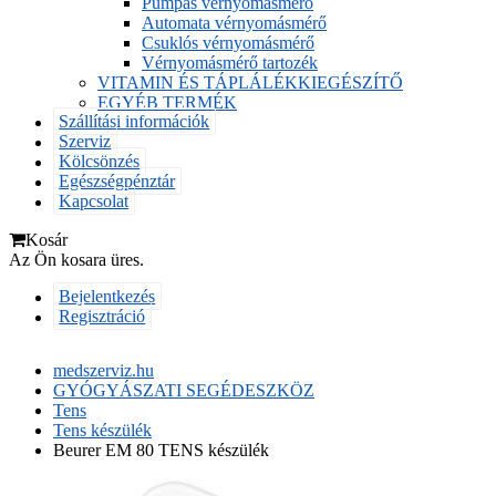
Pumpás vérnyomásmérő
Automata vérnyomásmérő
Csuklós vérnyomásmérő
Vérnyomásmérő tartozék
VITAMIN ÉS TÁPLÁLÉKKIEGÉSZÍTŐ
EGYÉB TERMÉK
Szállítási információk
Szerviz
Kölcsönzés
Egészségpénztár
Kapcsolat
Kosár
Az Ön kosara üres.
Bejelentkezés
Regisztráció
medszerviz.hu
GYÓGYÁSZATI SEGÉDESZKÖZ
Tens
Tens készülék
Beurer EM 80 TENS készülék