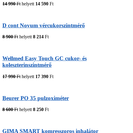
14 990
Ft
helyett
14 590
Ft
D cont Novum vércukorszintmérő
8 900
Ft
helyett
8 214
Ft
Wellmed Easy Touch GC cukor- és
koleszterinszintmérő
17 990
Ft
helyett
17 390
Ft
Beurer PO 35 pulzoximéter
8 600
Ft
helyett
8 250
Ft
GIMA SMART komresszoros inhalátor