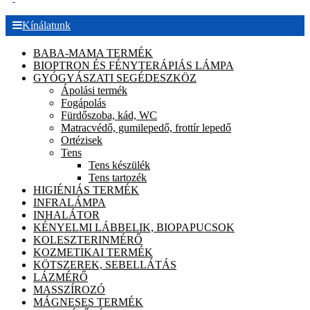
Kínálatunk
BABA-MAMA TERMÉK
BIOPTRON ÉS FÉNYTERÁPIÁS LÁMPA
GYÓGYÁSZATI SEGÉDESZKÖZ
Ápolási termék
Fogápolás
Fürdőszoba, kád, WC
Matracvédő, gumilepedő, frottír lepedő
Ortézisek
Tens
Tens készülék
Tens tartozék
HIGIÉNIÁS TERMÉK
INFRALÁMPA
INHALÁTOR
KÉNYELMI LÁBBELIK, BIOPAPUCSOK
KOLESZTERINMÉRŐ
KOZMETIKAI TERMÉK
KÖTSZEREK, SEBELLÁTÁS
LÁZMÉRŐ
MASSZÍROZÓ
MÁGNESES TERMÉK