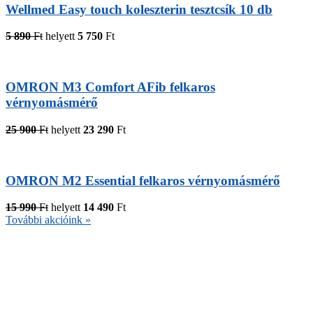
Wellmed Easy touch koleszterin tesztcsík 10 db
5 890
Ft
helyett
5 750
Ft
OMRON M3 Comfort AFib felkaros
vérnyomásmérő
25 900
Ft
helyett
23 290
Ft
OMRON M2 Essential felkaros vérnyomásmérő
15 990
Ft
helyett
14 490
Ft
További akcióink »