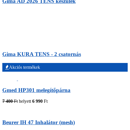
Gima AD 2026 TENS készülék
Gima KURA TENS - 2 csatornás
Akciós termékek
Gmed HP301 melegítőpárna
7 400
Ft
helyett
6 990
Ft
Beurer IH 47 Inhalátor (mesh)