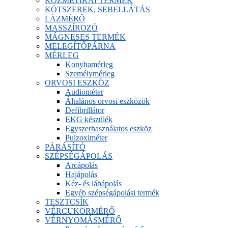
KOZMETIKAI TERMÉK
KÖTSZEREK, SEBELLÁTÁS
LÁZMÉRŐ
MASSZÍROZÓ
MÁGNESES TERMÉK
MELEGÍTŐPÁRNA
MÉRLEG
Konyhamérleg
Személymérleg
ORVOSI ESZKÖZ
Audiométer
Általános orvosi eszközök
Defibrillátor
EKG készülék
Egyszerhasználatos eszköz
Pulzoximéter
PÁRÁSÍTÓ
SZÉPSÉGÁPOLÁS
Arcápolás
Hajápolás
Kéz- és lábápolás
Egyéb szépségápolási termék
TESZTCSÍK
VÉRCUKORMÉRŐ
VÉRNYOMÁSMÉRŐ