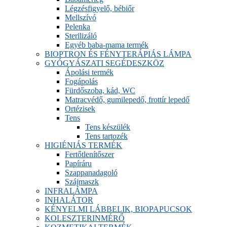
Légzésfigyelő, bébiőr
Mellszívó
Pelenka
Sterilizáló
Egyéb baba-mama termék
BIOPTRON ÉS FÉNYTERÁPIÁS LÁMPA
GYÓGYÁSZATI SEGÉDESZKÖZ
Ápolási termék
Fogápolás
Fürdőszoba, kád, WC
Matracvédő, gumilepedő, frottír lepedő
Ortézisek
Tens
Tens készülék
Tens tartozék
HIGIÉNIÁS TERMÉK
Fertőtlenítőszer
Papíráru
Szappanadagoló
Szájmaszk
INFRALÁMPA
INHALÁTOR
KÉNYELMI LÁBBELIK, BIOPAPUCSOK
KOLESZTERINMÉRŐ