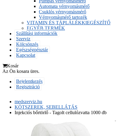
Pumpás vérnyomásmérő
Automata vérnyomásmérő
Csuklós vérnyomásmérő
Vérnyomásmérő tartozék
VITAMIN ÉS TÁPLÁLÉKKIEGÉSZÍTŐ
EGYÉB TERMÉK
Szállítási információk
Szerviz
Kölcsönzés
Egészségpénztár
Kapcsolat
Kosár
Az Ön kosara üres.
Bejelentkezés
Regisztráció
medszerviz.hu
KÖTSZEREK, SEBELLÁTÁS
Injekciós bőrtörlő - Tagolt cellulózvatta 1000 db