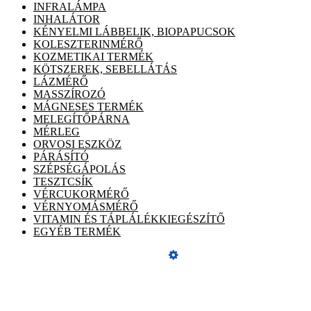
INFRALÁMPA
INHALÁTOR
KÉNYELMI LÁBBELIK, BIOPAPUCSOK
KOLESZTERINMÉRŐ
KOZMETIKAI TERMÉK
KÖTSZEREK, SEBELLÁTÁS
LÁZMÉRŐ
MASSZÍROZÓ
MÁGNESES TERMÉK
MELEGÍTŐPÁRNA
MÉRLEG
ORVOSI ESZKÖZ
PÁRÁSÍTÓ
SZÉPSÉGÁPOLÁS
TESZTCSÍK
VÉRCUKORMÉRŐ
VÉRNYOMÁSMÉRŐ
VITAMIN ÉS TÁPLÁLÉKKIEGÉSZÍTŐ
EGYÉB TERMÉK
Üzemeltető
Online elállás
ÁSZF, adatvédelmi tájékoztató