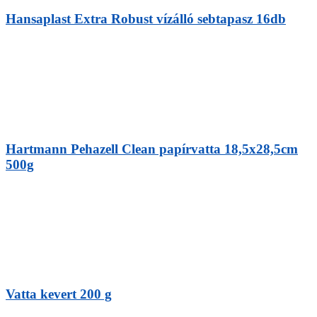
Hansaplast Extra Robust vízálló sebtapasz 16db
Hartmann Pehazell Clean papírvatta 18,5x28,5cm
500g
Vatta kevert 200 g