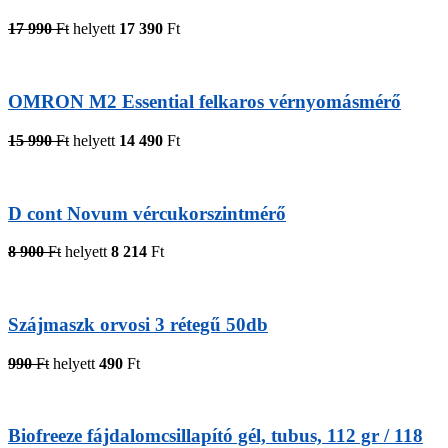
17 990
Ft
helyett
17 390
Ft
OMRON M2 Essential felkaros vérnyomásmérő
15 990
Ft
helyett
14 490
Ft
D cont Novum vércukorszintmérő
8 900
Ft
helyett
8 214
Ft
Szájmaszk orvosi 3 rétegű 50db
990
Ft
helyett
490
Ft
Biofreeze fájdalomcsillapító gél, tubus, 112 gr / 118