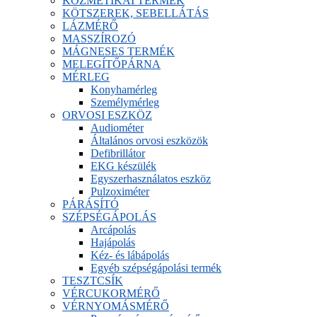
KOZMETIKAI TERMÉK
KÖTSZEREK, SEBELLÁTÁS
LÁZMÉRŐ
MASSZÍROZÓ
MÁGNESES TERMÉK
MELEGÍTŐPÁRNA
MÉRLEG
Konyhamérleg
Személymérleg
ORVOSI ESZKÖZ
Audiométer
Általános orvosi eszközök
Defibrillátor
EKG készülék
Egyszerhasználatos eszköz
Pulzoximéter
PÁRÁSÍTÓ
SZÉPSÉGÁPOLÁS
Arcápolás
Hajápolás
Kéz- és lábápolás
Egyéb szépségápolási termék
TESZTCSÍK
VÉRCUKORMÉRŐ
VÉRNYOMÁSMÉRŐ