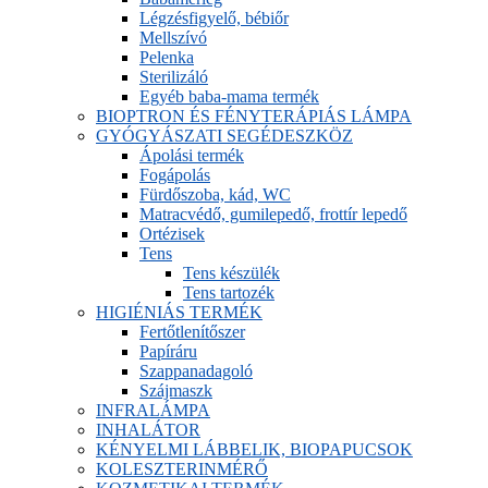
Légzésfigyelő, bébiőr
Mellszívó
Pelenka
Sterilizáló
Egyéb baba-mama termék
BIOPTRON ÉS FÉNYTERÁPIÁS LÁMPA
GYÓGYÁSZATI SEGÉDESZKÖZ
Ápolási termék
Fogápolás
Fürdőszoba, kád, WC
Matracvédő, gumilepedő, frottír lepedő
Ortézisek
Tens
Tens készülék
Tens tartozék
HIGIÉNIÁS TERMÉK
Fertőtlenítőszer
Papíráru
Szappanadagoló
Szájmaszk
INFRALÁMPA
INHALÁTOR
KÉNYELMI LÁBBELIK, BIOPAPUCSOK
KOLESZTERINMÉRŐ