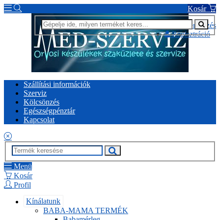
Kosár
Bejelentkezés
Regisztráció
Szállítási információk
Szerviz
Kölcsönzés
Egészségpénztár
Kapcsolat
Menü
Kosár
Profil
Kínálatunk
BABA-MAMA TERMÉK
Babamérleg