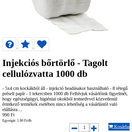
Injekciós bőrtörlő - Tagolt
cellulózvatta 1000 db
- 5x4 cm kockákból áll - injekció beadásakor használható - 8 rétegű
préselt papír - 1 tekercsben 1000 db Felhívjuk vásárlóink figyelmét,
hogy egészségügyi, higiéniai okokból testnedvvel közvetlenül
érintkező termékek esetében nincs lehetőség a vásárlástól való
elállásra…
990
Ft
Egységár: 1.00 Ft/db
Kosárba