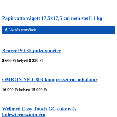
Papírvatta vágott 17,5x17,5 cm nem steril 1 kg
Akciós termékek
Beurer PO 35 pulzoximéter
8 600
Ft
helyett
8 250
Ft
OMRON NE-C803 kompresszoros inhalátor
16 900
Ft
helyett
15 990
Ft
Wellmed Easy Touch GC cukor- és
koleszterinszintmérő