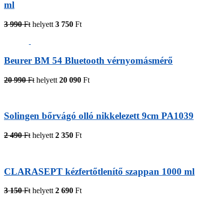
ml
3 990
Ft
helyett
3 750
Ft
Beurer BM 54 Bluetooth vérnyomásmérő
20 990
Ft
helyett
20 090
Ft
Solingen bőrvágó olló nikkelezett 9cm PA1039
2 490
Ft
helyett
2 350
Ft
CLARASEPT kézfertőtlenítő szappan 1000 ml
3 150
Ft
helyett
2 690
Ft