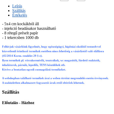
Leírás
Szállítás
Értékelés
- 5x4 cm kockákból áll
- injekció beadásakor használható
- 8 rétegű préselt papír
- 1 tekercsben 1000 db
Felhívjuk vásárlóink figyelmét, hogy egészségügyi, higiéniai okokból testnedvvel
közvetlenül érintkező termékek esetében nincs lehetőség a vásárlástól való elállásra
(45/2014 Korm. rendelet 29 § e).
Ilyen termékek pl. vércukormérők, tesztcsíkok, wc magasítók, fürdető eszközök,
inhalátorok, párnák, lepedők, TENS készülékek stb.
Kivéve a bontatlan egyedi csomagolású termékeket.
A webshopban található termékek árai a weben történt megrendelés esetén érvényesek.
A szaküzletben alkalmazott fogyasztói árak ettől eltérőek lehetnek.
Szállítás
Előutalás - Házhoz