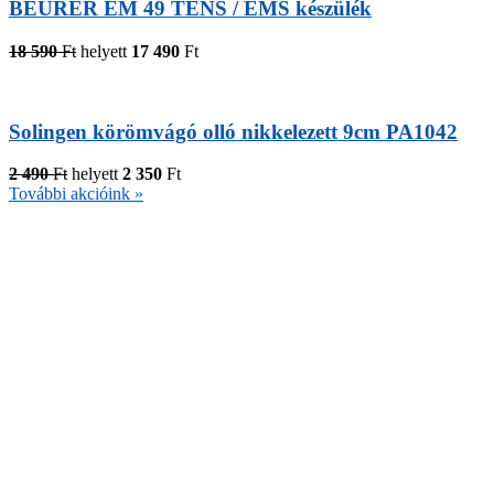
BEURER EM 49 TENS / EMS készülék
18 590
Ft
helyett
17 490
Ft
Solingen körömvágó olló nikkelezett 9cm PA1042
2 490
Ft
helyett
2 350
Ft
További akcióink »