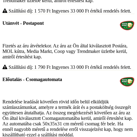
Trendmaker üzletbe kerül, amiről értesítést kap.
Szállítási díj: 1 570
Ft
Ingyenes 33 000
Ft
értékű rendelés felett.
Utánvét - Postapont
Fizetés az áru átvételekor. Az áru az Ön által kiválasztott Postára,
MOL kútra, Media Markt, Coop vagy Trendmaker üzletbe kerül,
amiről értesítést kap.
Szállítási díj: 1 790
Ft
Ingyenes 33 000
Ft
értékű rendelés felett.
Előutalás - Csomagautomata
Rendelése leadását követően rövid időn belül elküldjük
számlaszámunkat, amelyre a termék árát és a postaköltség összegét
együttesen átutalhatja. Az összeg megérkezését követően az áru az
Ön által kiválasztott Csomagautomatába kerül, amiről értesítést kap.
Az automatába csak 50x35x31 cm méretű csomag fér bele. Ha
ennél nagyobb méretű a rendelése erről visszajelzést kap, hogy nem
kiszállítható ezzel a szállítási móddal.