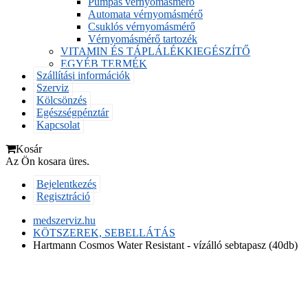
Pumpás vérnyomásmérő
Automata vérnyomásmérő
Csuklós vérnyomásmérő
Vérnyomásmérő tartozék
VITAMIN ÉS TÁPLÁLÉKKIEGÉSZÍTŐ
EGYÉB TERMÉK
Szállítási információk
Szerviz
Kölcsönzés
Egészségpénztár
Kapcsolat
Kosár
Az Ön kosara üres.
Bejelentkezés
Regisztráció
medszerviz.hu
KÖTSZEREK, SEBELLÁTÁS
Hartmann Cosmos Water Resistant - vízálló sebtapasz (40db)