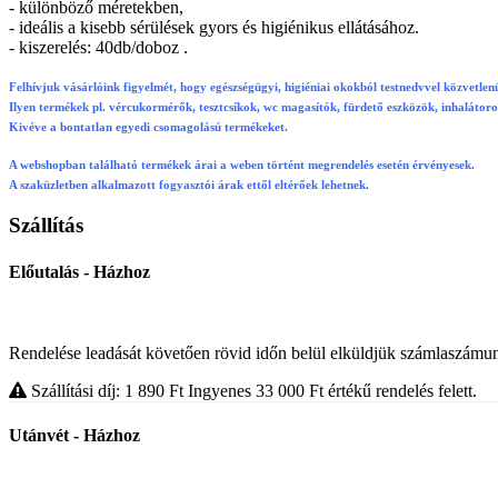
- különböző méretekben,
- ideális a kisebb sérülések gyors és higiénikus ellátásához.
- kiszerelés: 40db/doboz .
Felhívjuk vásárlóink figyelmét, hogy egészségügyi, higiéniai okokból testnedvvel közvetlenü
Ilyen termékek pl. vércukormérők, tesztcsíkok, wc magasítók, fürdető eszközök, inhalátor
Kivéve a bontatlan egyedi csomagolású termékeket.
A webshopban található termékek árai a weben történt megrendelés esetén érvényesek.
A szaküzletben alkalmazott fogyasztói árak ettől eltérőek lehetnek.
Szállítás
Előutalás - Házhoz
Rendelése leadását követően rövid időn belül elküldjük számlaszámunka
Szállítási díj: 1 890
Ft
Ingyenes 33 000
Ft
értékű rendelés felett.
Utánvét - Házhoz