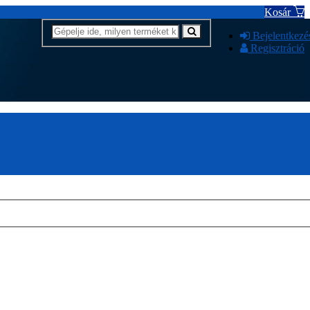
Kosár
Bejelentkezé
Regisztráció