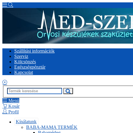
Szállítási információk
Szerviz
Kölcsönzés
Egészségpénztár
Kapcsolat
Menü
Kosár
Profil
Kínálatunk
BABA-MAMA TERMÉK
Babamérleg