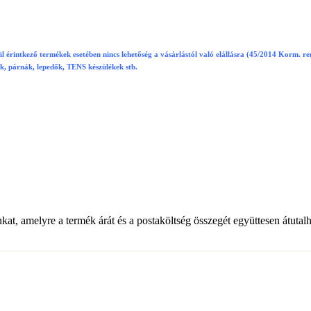
l érintkező termékek esetében nincs lehetőség a vásárlástól való elállásra (45/2014 Korm. ren
ok, párnák, lepedők, TENS készülékek stb.
t, amelyre a termék árát és a postaköltség összegét együttesen átutalh