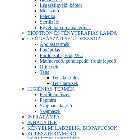
Légzésfigyelő, bébiőr
Mellszívó
Pelenka
Sterilizáló
Egyéb baba-mama termék
BIOPTRON ÉS FÉNYTERÁPIÁS LÁMPA
GYÓGYÁSZATI SEGÉDESZKÖZ
Ápolási termék
Fogápolás
Fürdőszoba, kád, WC
Matracvédő, gumilepedő, frottír lepedő
Ortézisek
Tens
Tens készülék
Tens tartozék
HIGIÉNIÁS TERMÉK
Fertőtlenítőszer
Papíráru
Szappanadagoló
Szájmaszk
INFRALÁMPA
INHALÁTOR
KÉNYELMI LÁBBELIK, BIOPAPUCSOK
KOLESZTERINMÉRŐ