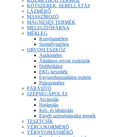
KOZMETIKAI TERMÉK
KÖTSZEREK, SEBELLÁTÁS
LÁZMÉRŐ
MASSZÍROZÓ
MÁGNESES TERMÉK
MELEGÍTŐPÁRNA
MÉRLEG
Konyhamérleg
Személymérleg
ORVOSI ESZKÖZ
Audiométer
Általános orvosi eszközök
Defibrillátor
EKG készülék
Egyszerhasználatos eszköz
Pulzoximéter
PÁRÁSÍTÓ
SZÉPSÉGÁPOLÁS
Arcápolás
Hajápolás
Kéz- és lábápolás
Egyéb szépségápolási termék
TESZTCSÍK
VÉRCUKORMÉRŐ
VÉRNYOMÁSMÉRŐ