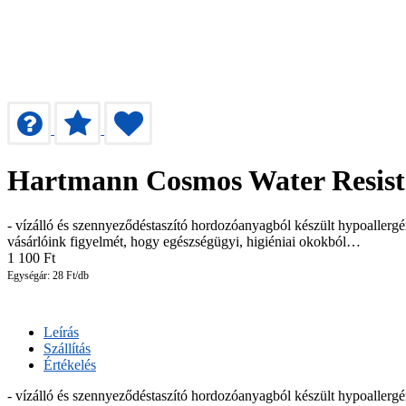
Hartmann Cosmos Water Resistan
- vízálló és szennyeződéstaszító hordozóanyagból készült hypoallergén
vásárlóink figyelmét, hogy egészségügyi, higiéniai okokból…
1 100
Ft
Egységár: 28 Ft/db
Leírás
Szállítás
Értékelés
- vízálló és szennyeződéstaszító hordozóanyagból készült hypoallergé