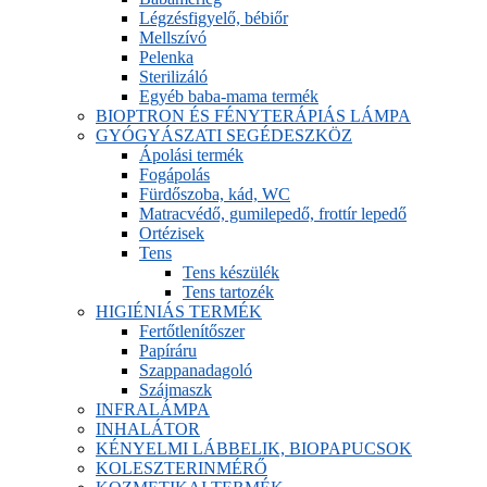
Légzésfigyelő, bébiőr
Mellszívó
Pelenka
Sterilizáló
Egyéb baba-mama termék
BIOPTRON ÉS FÉNYTERÁPIÁS LÁMPA
GYÓGYÁSZATI SEGÉDESZKÖZ
Ápolási termék
Fogápolás
Fürdőszoba, kád, WC
Matracvédő, gumilepedő, frottír lepedő
Ortézisek
Tens
Tens készülék
Tens tartozék
HIGIÉNIÁS TERMÉK
Fertőtlenítőszer
Papíráru
Szappanadagoló
Szájmaszk
INFRALÁMPA
INHALÁTOR
KÉNYELMI LÁBBELIK, BIOPAPUCSOK
KOLESZTERINMÉRŐ