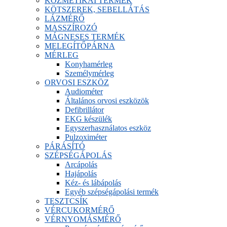
KOZMETIKAI TERMÉK
KÖTSZEREK, SEBELLÁTÁS
LÁZMÉRŐ
MASSZÍROZÓ
MÁGNESES TERMÉK
MELEGÍTŐPÁRNA
MÉRLEG
Konyhamérleg
Személymérleg
ORVOSI ESZKÖZ
Audiométer
Általános orvosi eszközök
Defibrillátor
EKG készülék
Egyszerhasználatos eszköz
Pulzoximéter
PÁRÁSÍTÓ
SZÉPSÉGÁPOLÁS
Arcápolás
Hajápolás
Kéz- és lábápolás
Egyéb szépségápolási termék
TESZTCSÍK
VÉRCUKORMÉRŐ
VÉRNYOMÁSMÉRŐ