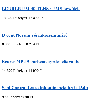
BEURER EM 49 TENS / EMS készülék
18 590
Ft
helyett
17 490
Ft
D cont Novum vércukorszintmérő
8 900
Ft
helyett
8 214
Ft
Beurer MP 59 bőrkeményedés-eltávolító
14 890
Ft
helyett
14 090
Ft
Seni Control Extra inkontinencia betét 15db
990
Ft
helyett
890
Ft