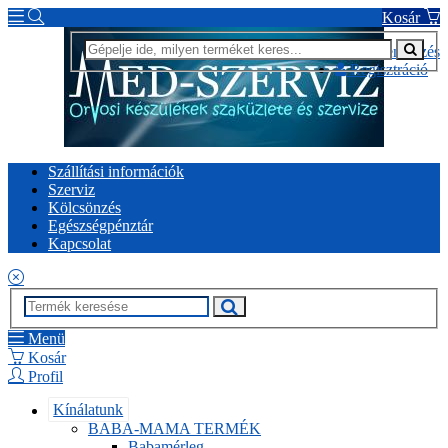
Kosár
Bejelentkezés
Regisztráció
Szállítási információk
Szerviz
Kölcsönzés
Egészségpénztár
Kapcsolat
Menü
Kosár
Profil
Kínálatunk
BABA-MAMA TERMÉK
Babamérleg