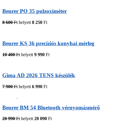
Beurer PO 35 pulzoximéter
8 600
Ft
helyett
8 250
Ft
Beurer KS 36 precíziós konyhai mérleg
10 400
Ft
helyett
9 990
Ft
Gima AD 2026 TENS készülék
7 900
Ft
helyett
6 990
Ft
Beurer BM 54 Bluetooth vérnyomásmérő
20 990
Ft
helyett
20 090
Ft