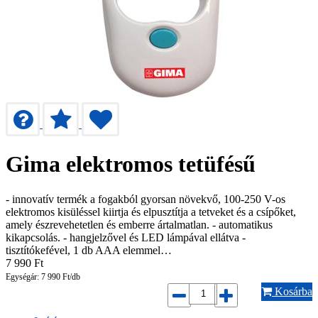
Gima elektromos tetüfésű
- innovatív termék a fogakból gyorsan növekvő, 100-250 V-os
elektromos kisüléssel kiirtja és elpusztítja a tetveket és a csípőket,
amely észrevehetetlen és emberre ártalmatlan. - automatikus
kikapcsolás. - hangjelzővel és LED lámpával ellátva -
tisztítókefével, 1 db AAA elemmel…
7 990
Ft
Egységár: 7 990 Ft/db
Kosárba