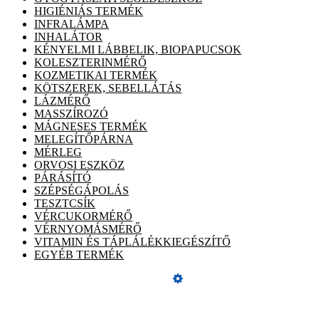
HIGIÉNIÁS TERMÉK
INFRALÁMPA
INHALÁTOR
KÉNYELMI LÁBBELIK, BIOPAPUCSOK
KOLESZTERINMÉRŐ
KOZMETIKAI TERMÉK
KÖTSZEREK, SEBELLÁTÁS
LÁZMÉRŐ
MASSZÍROZÓ
MÁGNESES TERMÉK
MELEGÍTŐPÁRNA
MÉRLEG
ORVOSI ESZKÖZ
PÁRÁSÍTÓ
SZÉPSÉGÁPOLÁS
TESZTCSÍK
VÉRCUKORMÉRŐ
VÉRNYOMÁSMÉRŐ
VITAMIN ÉS TÁPLÁLÉKKIEGÉSZÍTŐ
EGYÉB TERMÉK
Üzemeltető
Online elállás
ÁSZF, adatvédelmi tájékoztató