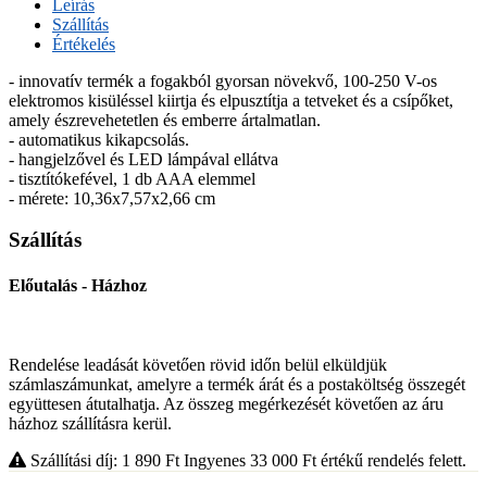
Leírás
Szállítás
Értékelés
- innovatív termék a fogakból gyorsan növekvő, 100-250 V-os
elektromos kisüléssel kiirtja és elpusztítja a tetveket és a csípőket,
amely észrevehetetlen és emberre ártalmatlan.
- automatikus kikapcsolás.
- hangjelzővel és LED lámpával ellátva
- tisztítókefével, 1 db AAA elemmel
- mérete: 10,36x7,57x2,66 cm
Szállítás
Előutalás - Házhoz
Rendelése leadását követően rövid időn belül elküldjük
számlaszámunkat, amelyre a termék árát és a postaköltség összegét
együttesen átutalhatja. Az összeg megérkezését követően az áru
házhoz szállításra kerül.
Szállítási díj: 1 890
Ft
Ingyenes 33 000
Ft
értékű rendelés felett.