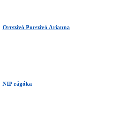
Orrszivó Porszívó Arianna
NIP rágóka