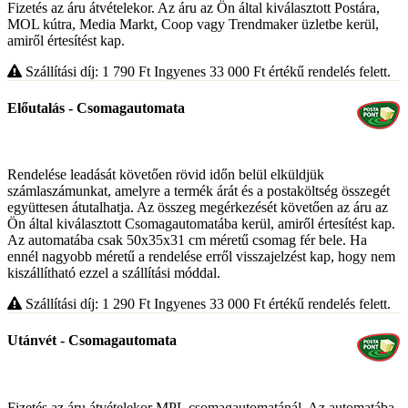
Fizetés az áru átvételekor. Az áru az Ön által kiválasztott Postára,
MOL kútra, Media Markt, Coop vagy Trendmaker üzletbe kerül,
amiről értesítést kap.
Szállítási díj: 1 790
Ft
Ingyenes 33 000
Ft
értékű rendelés felett.
Előutalás - Csomagautomata
Rendelése leadását követően rövid időn belül elküldjük
számlaszámunkat, amelyre a termék árát és a postaköltség összegét
együttesen átutalhatja. Az összeg megérkezését követően az áru az
Ön által kiválasztott Csomagautomatába kerül, amiről értesítést kap.
Az automatába csak 50x35x31 cm méretű csomag fér bele. Ha
ennél nagyobb méretű a rendelése erről visszajelzést kap, hogy nem
kiszállítható ezzel a szállítási móddal.
Szállítási díj: 1 290
Ft
Ingyenes 33 000
Ft
értékű rendelés felett.
Utánvét - Csomagautomata
Fizetés az áru átvételekor MPL csomagautomatánál. Az automatába