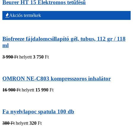
Beurer HT 15 Elektromos tetűfésű
Akciós termékek
Biofreeze fájdalomcsillapító gél, tubus, 112 gr / 118
ml
3 990
Ft
helyett
3 750
Ft
OMRON NE-C803 kompresszoros inhalátor
16 900
Ft
helyett
15 990
Ft
Fa nyelvlapoc spatula 100 db
380
Ft
helyett
320
Ft