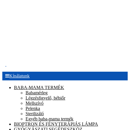
.
Kínálatunk
BABA-MAMA TERMÉK
Babamérleg
Légzésfigyelő, bébiőr
Mellszívó
Pelenka
Sterilizáló
Egyéb baba-mama termék
BIOPTRON ÉS FÉNYTERÁPIÁS LÁMPA
GYÓGYÁSZATI SEGÉDESZKÖZ