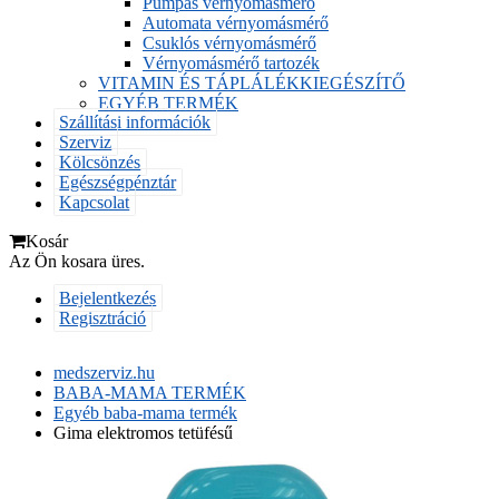
Pumpás vérnyomásmérő
Automata vérnyomásmérő
Csuklós vérnyomásmérő
Vérnyomásmérő tartozék
VITAMIN ÉS TÁPLÁLÉKKIEGÉSZÍTŐ
EGYÉB TERMÉK
Szállítási információk
Szerviz
Kölcsönzés
Egészségpénztár
Kapcsolat
Kosár
Az Ön kosara üres.
Bejelentkezés
Regisztráció
medszerviz.hu
BABA-MAMA TERMÉK
Egyéb baba-mama termék
Gima elektromos tetüfésű