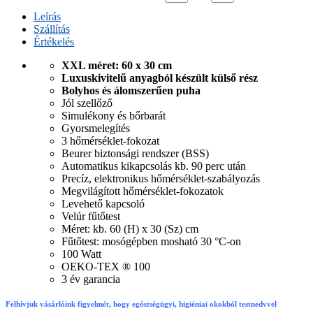
Leírás
Szállítás
Értékelés
XXL méret: 60 x 30 cm
Luxuskivitelű anyagból készült külső rész
Bolyhos és álomszerűen puha
Jól szellőző
Simulékony és bőrbarát
Gyorsmelegítés
3 hőmérséklet-fokozat
Beurer biztonsági rendszer (BSS)
Automatikus kikapcsolás kb. 90 perc után
Precíz, elektronikus hőmérséklet-szabályozás
Megvilágított hőmérséklet-fokozatok
Levehető kapcsoló
Velúr fűtőtest
Méret: kb. 60 (H) x 30 (Sz) cm
Fűtőtest: mosógépben mosható 30 °C-on
100 Watt
OEKO-TEX ® 100
3 év garancia
Felhívjuk vásárlóink figyelmét, hogy egészségügyi, higiéniai okokból testnedvvel