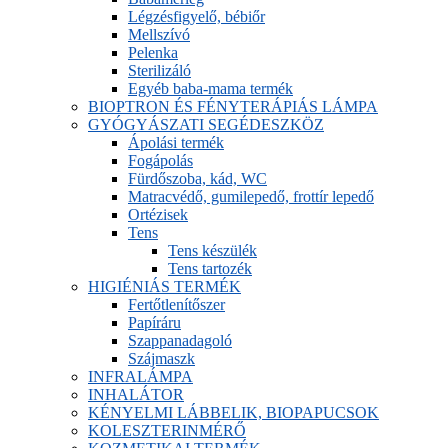
Légzésfigyelő, bébiőr
Mellszívó
Pelenka
Sterilizáló
Egyéb baba-mama termék
BIOPTRON ÉS FÉNYTERÁPIÁS LÁMPA
GYÓGYÁSZATI SEGÉDESZKÖZ
Ápolási termék
Fogápolás
Fürdőszoba, kád, WC
Matracvédő, gumilepedő, frottír lepedő
Ortézisek
Tens
Tens készülék
Tens tartozék
HIGIÉNIÁS TERMÉK
Fertőtlenítőszer
Papíráru
Szappanadagoló
Szájmaszk
INFRALÁMPA
INHALÁTOR
KÉNYELMI LÁBBELIK, BIOPAPUCSOK
KOLESZTERINMÉRŐ