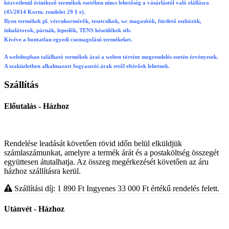
közvetlenül érintkező termékek esetében nincs lehetőség a vásárlástól való elállásra
(45/2014 Korm. rendelet 29 § e).
Ilyen termékek pl. vércukormérők, tesztcsíkok, wc magasítók, fürdető eszközök,
inhalátorok, párnák, lepedők, TENS készülékek stb.
Kivéve a bontatlan egyedi csomagolású termékeket.
A webshopban található termékek árai a weben történt megrendelés esetén érvényesek.
A szaküzletben alkalmazott fogyasztói árak ettől eltérőek lehetnek.
Szállítás
Előutalás - Házhoz
Rendelése leadását követően rövid időn belül elküldjük
számlaszámunkat, amelyre a termék árát és a postaköltség összegét
együttesen átutalhatja. Az összeg megérkezését követően az áru
házhoz szállításra kerül.
Szállítási díj: 1 890
Ft
Ingyenes 33 000
Ft
értékű rendelés felett.
Utánvét - Házhoz