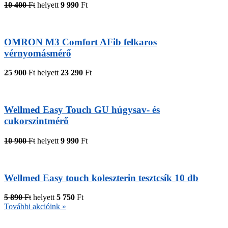
10 400
Ft
helyett
9 990
Ft
OMRON M3 Comfort AFib felkaros
vérnyomásmérő
25 900
Ft
helyett
23 290
Ft
Wellmed Easy Touch GU húgysav- és
cukorszintmérő
10 900
Ft
helyett
9 990
Ft
Wellmed Easy touch koleszterin tesztcsík 10 db
5 890
Ft
helyett
5 750
Ft
További akcióink »