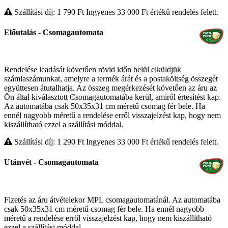
Szállítási díj: 1 790
Ft
Ingyenes 33 000
Ft
értékű rendelés felett.
Előutalás - Csomagautomata
Rendelése leadását követően rövid időn belül elküldjük
számlaszámunkat, amelyre a termék árát és a postaköltség összegét
együttesen átutalhatja. Az összeg megérkezését követően az áru az
Ön által kiválasztott Csomagautomatába kerül, amiről értesítést kap.
Az automatába csak 50x35x31 cm méretű csomag fér bele. Ha
ennél nagyobb méretű a rendelése erről visszajelzést kap, hogy nem
kiszállítható ezzel a szállítási móddal.
Szállítási díj: 1 290
Ft
Ingyenes 33 000
Ft
értékű rendelés felett.
Utánvét - Csomagautomata
Fizetés az áru átvételekor MPL csomagautomatánál. Az automatába
csak 50x35x31 cm méretű csomag fér bele. Ha ennél nagyobb
méretű a rendelése erről visszajelzést kap, hogy nem kiszállítható
ezzel a szállítási móddal.