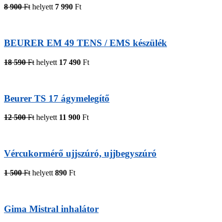
8 900
Ft
helyett
7 990
Ft
BEURER EM 49 TENS / EMS készülék
18 590
Ft
helyett
17 490
Ft
Beurer TS 17 ágymelegítő
12 500
Ft
helyett
11 900
Ft
Vércukormérő ujjszúró, ujjbegyszúró
1 500
Ft
helyett
890
Ft
Gima Mistral inhalátor