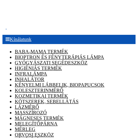
.
Kínálatunk
BABA-MAMA TERMÉK
BIOPTRON ÉS FÉNYTERÁPIÁS LÁMPA
GYÓGYÁSZATI SEGÉDESZKÖZ
HIGIÉNIÁS TERMÉK
INFRALÁMPA
INHALÁTOR
KÉNYELMI LÁBBELIK, BIOPAPUCSOK
KOLESZTERINMÉRŐ
KOZMETIKAI TERMÉK
KÖTSZEREK, SEBELLÁTÁS
LÁZMÉRŐ
MASSZÍROZÓ
MÁGNESES TERMÉK
MELEGÍTŐPÁRNA
MÉRLEG
ORVOSI ESZKÖZ