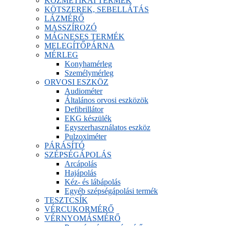
KOZMETIKAI TERMÉK
KÖTSZEREK, SEBELLÁTÁS
LÁZMÉRŐ
MASSZÍROZÓ
MÁGNESES TERMÉK
MELEGÍTŐPÁRNA
MÉRLEG
Konyhamérleg
Személymérleg
ORVOSI ESZKÖZ
Audiométer
Általános orvosi eszközök
Defibrillátor
EKG készülék
Egyszerhasználatos eszköz
Pulzoximéter
PÁRÁSÍTÓ
SZÉPSÉGÁPOLÁS
Arcápolás
Hajápolás
Kéz- és lábápolás
Egyéb szépségápolási termék
TESZTCSÍK
VÉRCUKORMÉRŐ
VÉRNYOMÁSMÉRŐ