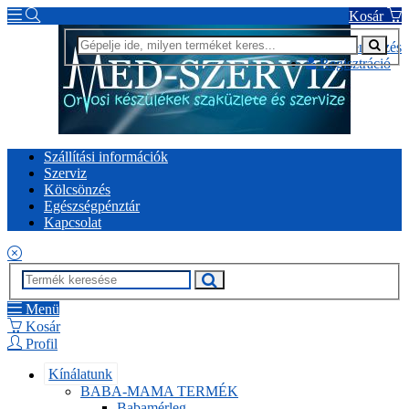
Kosár
Bejelentkezés
Regisztráció
Szállítási információk
Szerviz
Kölcsönzés
Egészségpénztár
Kapcsolat
Menü
Kosár
Profil
Kínálatunk
BABA-MAMA TERMÉK
Babamérleg