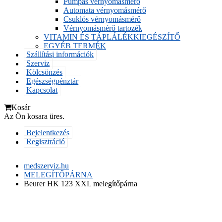
Pumpás vérnyomásmérő
Automata vérnyomásmérő
Csuklós vérnyomásmérő
Vérnyomásmérő tartozék
VITAMIN ÉS TÁPLÁLÉKKIEGÉSZÍTŐ
EGYÉB TERMÉK
Szállítási információk
Szerviz
Kölcsönzés
Egészségpénztár
Kapcsolat
Kosár
Az Ön kosara üres.
Bejelentkezés
Regisztráció
medszerviz.hu
MELEGÍTŐPÁRNA
Beurer HK 123 XXL melegítőpárna