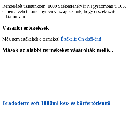
Rendelését üzletünkben, 8000 Székesfehérvár Nagyszombati u 165.
címen átveheti, amennyiben visszajeleztünk, hogy összekészített,
raktáron van.
Vásárlói értékelések
Még nem értékelték a terméket!
Értékelje Ön elsőként!
Mások az alábbi termékeket vásárolták mellé...
Bradoderm soft 1000ml kéz- és bőrfertőtlenítő