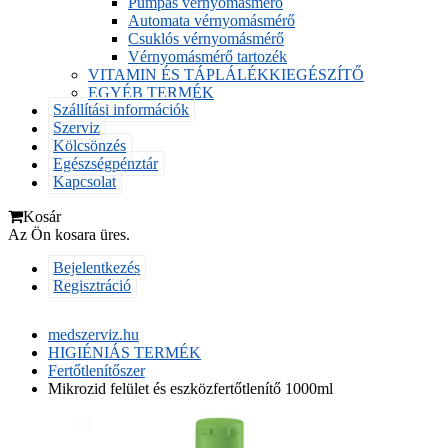
Pumpás vérnyomásmérő
Automata vérnyomásmérő
Csuklós vérnyomásmérő
Vérnyomásmérő tartozék
VITAMIN ÉS TÁPLÁLÉKKIEGÉSZÍTŐ
EGYÉB TERMÉK
Szállítási információk
Szerviz
Kölcsönzés
Egészségpénztár
Kapcsolat
Kosár
Az Ön kosara üres.
Bejelentkezés
Regisztráció
medszerviz.hu
HIGIÉNIÁS TERMÉK
Fertőtlenítőszer
Mikrozid felület és eszközfertőtlenítő 1000ml