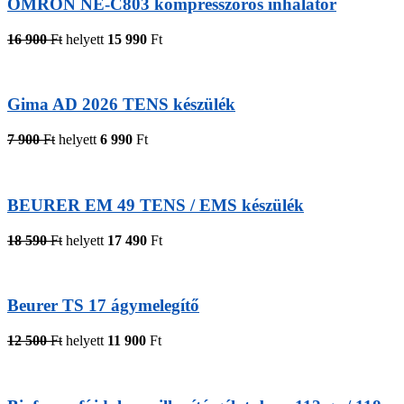
OMRON NE-C803 kompresszoros inhalátor
16 900
Ft
helyett
15 990
Ft
Gima AD 2026 TENS készülék
7 900
Ft
helyett
6 990
Ft
BEURER EM 49 TENS / EMS készülék
18 590
Ft
helyett
17 490
Ft
Beurer TS 17 ágymelegítő
12 500
Ft
helyett
11 900
Ft