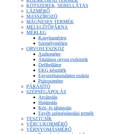
KOZMETIKAI TERMÉK
KÖTSZEREK, SEBELLÁTÁS
LÁZMÉRŐ
MASSZÍROZÓ
MÁGNESES TERMÉK
MELEGÍTŐPÁRNA
MÉRLEG
Konyhamérleg
Személymérleg
ORVOSI ESZKÖZ
Audiométer
Általános orvosi eszközök
Defibrillátor
EKG készülék
Egyszerhasználatos eszköz
Pulzoximéter
PÁRÁSÍTÓ
SZÉPSÉGÁPOLÁS
Arcápolás
Hajápolás
Kéz- és lábápolás
Egyéb szépségápolási termék
TESZTCSÍK
VÉRCUKORMÉRŐ
VÉRNYOMÁSMÉRŐ