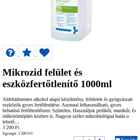
Mikrozid felület és
eszközfertőtlenítő 1000ml
Aldehidmentes alkohol alapú készítmény, felületek és gyógyászati
eszközök gyors fertőtlenítése. Azonnal felhasználható, gyors
behatású fertőtlenítőszer. Színtelen. Használjuk pedikűr, manikűr, és
műkörömépítés közben is. Nagyon széles mikrobiológiai hatás a
lehető…
3 200
Ft
Egységár: 3 200 Ft/l
Kosárba