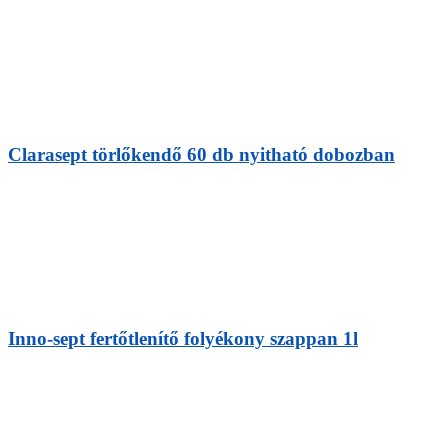
Clarasept törlőkendő 60 db nyitható dobozban
Inno-sept fertőtlenítő folyékony szappan 1l