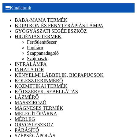
Kínálatunk
BABA-MAMA TERMÉK
BIOPTRON ÉS FÉNYTERÁPIÁS LÁMPA
GYÓGYÁSZATI SEGÉDESZKÖZ
HIGIÉNIÁS TERMÉK
Fertőtlenítőszer
Papíráru
Szappanadagoló
Szájmaszk
INFRALÁMPA
INHALÁTOR
KÉNYELMI LÁBBELIK, BIOPAPUCSOK
KOLESZTERINMÉRŐ
KOZMETIKAI TERMÉK
KÖTSZEREK, SEBELLÁTÁS
LÁZMÉRŐ
MASSZÍROZÓ
MÁGNESES TERMÉK
MELEGÍTŐPÁRNA
MÉRLEG
ORVOSI ESZKÖZ
PÁRÁSÍTÓ
SZÉPSÉGÁPOLÁS