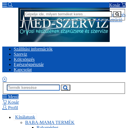
Kosár
Bejelentkezés
Regisztráció
Szállítási információk
Szerviz
Kölcsönzés
Egészségpénztár
Kapcsolat
Menü
Kosár
Profil
Kínálatunk
BABA-MAMA TERMÉK
Babamérleg