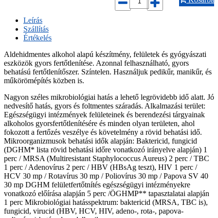
Leírás
Szállítás
Értékelés
Aldehidmentes alkohol alapú készítmény, felületek és gyógyászati
eszközök gyors fertőtlenítése. Azonnal felhasználható, gyors
behatású fertőtlenítőszer. Színtelen. Használjuk pedikűr, manikűr, és
műkörömépítés közben is.
Nagyon széles mikrobiológiai hatás a lehető legrövidebb idő alatt. Jó
nedvesítő hatás, gyors és foltmentes száradás. Alkalmazási terület:
Egészségügyi intézmények felületeinek és berendezési tárgyainak
alkoholos gyorsfertőtlenítésére és minden olyan területen, ahol
fokozott a fertőzés veszélye és követelmény a rövid behatási idő.
Mikroorganizmusok behatási idők alapján: Baktericid, fungicid
(DGHM* lista rövid behatási időre vonatkozó irányelve alapján) 1
perc / MRSA (Multiresistant Staphylococcus Aureus) 2 perc / TBC
1 perc / Adenovírus 2 perc / HBV (HBsAg teszt), HIV 1 perc /
HCV 30 mp / Rotavírus 30 mp / Poliovírus 30 mp / Papova SV 40
30 mp DGHM felületfertőtnítés egészségügyi intézményekre
vonatkozó előírása alapján 5 perc /ÖGHMP** tapasztalatai alapján
1 perc Mikrobiológiai hatásspektrum: baktericid (MRSA, TBC is),
fungicid, virucid (HBV, HCV, HIV, adeno-, rota-, papova-