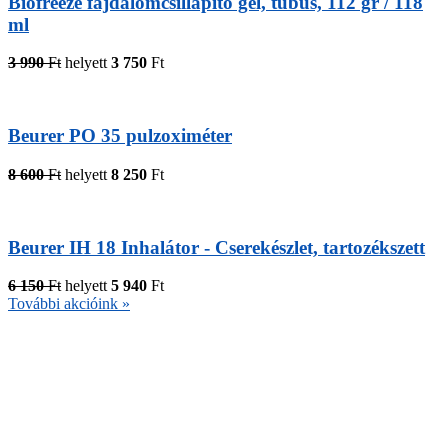
Biofreeze fájdalomcsillapító gél, tubus, 112 gr / 118
ml
3 990
Ft
helyett
3 750
Ft
Beurer PO 35 pulzoximéter
8 600
Ft
helyett
8 250
Ft
Beurer IH 18 Inhalátor - Cserekészlet, tartozékszett
6 150
Ft
helyett
5 940
Ft
További akcióink »