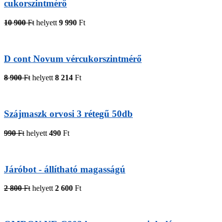
cukorszintmérő
10 900
Ft
helyett
9 990
Ft
D cont Novum vércukorszintmérő
8 900
Ft
helyett
8 214
Ft
Szájmaszk orvosi 3 rétegű 50db
990
Ft
helyett
490
Ft
Járóbot - állítható magasságú
2 800
Ft
helyett
2 600
Ft