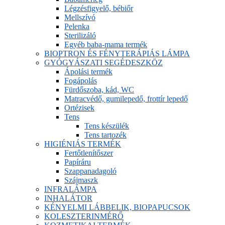
Légzésfigyelő, bébiőr
Mellszívó
Pelenka
Sterilizáló
Egyéb baba-mama termék
BIOPTRON ÉS FÉNYTERÁPIÁS LÁMPA
GYÓGYÁSZATI SEGÉDESZKÖZ
Ápolási termék
Fogápolás
Fürdőszoba, kád, WC
Matracvédő, gumilepedő, frottír lepedő
Ortézisek
Tens
Tens készülék
Tens tartozék
HIGIÉNIÁS TERMÉK
Fertőtlenítőszer
Papíráru
Szappanadagoló
Szájmaszk
INFRALÁMPA
INHALÁTOR
KÉNYELMI LÁBBELIK, BIOPAPUCSOK
KOLESZTERINMÉRŐ