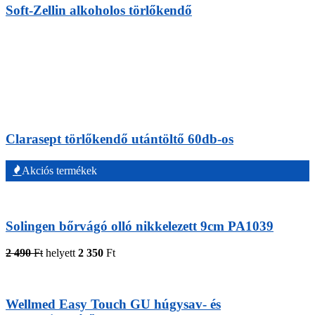
Soft-Zellin alkoholos törlőkendő
Clarasept törlőkendő utántöltő 60db-os
Akciós termékek
Solingen bőrvágó olló nikkelezett 9cm PA1039
2 490
Ft
helyett
2 350
Ft
Wellmed Easy Touch GU húgysav- és