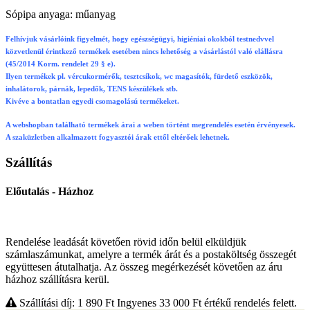
Sópipa anyaga: műanyag
Felhívjuk vásárlóink figyelmét, hogy egészségügyi, higiéniai okokból testnedvvel
közvetlenül érintkező termékek esetében nincs lehetőség a vásárlástól való elállásra
(45/2014 Korm. rendelet 29 § e).
Ilyen termékek pl. vércukormérők, tesztcsíkok, wc magasítók, fürdető eszközök,
inhalátorok, párnák, lepedők, TENS készülékek stb.
Kivéve a bontatlan egyedi csomagolású termékeket.
A webshopban található termékek árai a weben történt megrendelés esetén érvényesek.
A szaküzletben alkalmazott fogyasztói árak ettől eltérőek lehetnek.
Szállítás
Előutalás - Házhoz
Rendelése leadását követően rövid időn belül elküldjük
számlaszámunkat, amelyre a termék árát és a postaköltség összegét
együttesen átutalhatja. Az összeg megérkezését követően az áru
házhoz szállításra kerül.
Szállítási díj: 1 890
Ft
Ingyenes 33 000
Ft
értékű rendelés felett.