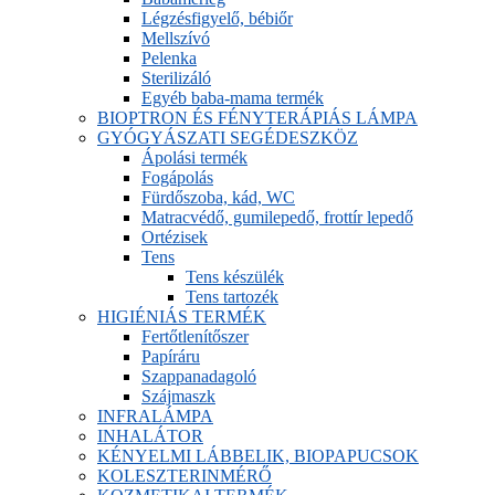
Légzésfigyelő, bébiőr
Mellszívó
Pelenka
Sterilizáló
Egyéb baba-mama termék
BIOPTRON ÉS FÉNYTERÁPIÁS LÁMPA
GYÓGYÁSZATI SEGÉDESZKÖZ
Ápolási termék
Fogápolás
Fürdőszoba, kád, WC
Matracvédő, gumilepedő, frottír lepedő
Ortézisek
Tens
Tens készülék
Tens tartozék
HIGIÉNIÁS TERMÉK
Fertőtlenítőszer
Papíráru
Szappanadagoló
Szájmaszk
INFRALÁMPA
INHALÁTOR
KÉNYELMI LÁBBELIK, BIOPAPUCSOK
KOLESZTERINMÉRŐ