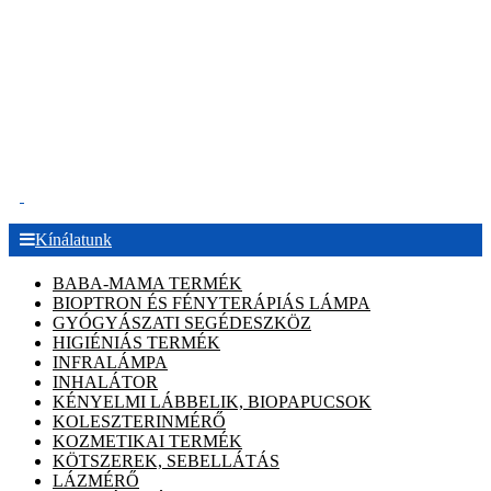
.
Kínálatunk
BABA-MAMA TERMÉK
BIOPTRON ÉS FÉNYTERÁPIÁS LÁMPA
GYÓGYÁSZATI SEGÉDESZKÖZ
HIGIÉNIÁS TERMÉK
INFRALÁMPA
INHALÁTOR
KÉNYELMI LÁBBELIK, BIOPAPUCSOK
KOLESZTERINMÉRŐ
KOZMETIKAI TERMÉK
KÖTSZEREK, SEBELLÁTÁS
LÁZMÉRŐ