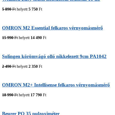
5 890
Ft
helyett
5 750
Ft
OMRON M2 Essential felkaros vérnyomásmérő
15 990
Ft
helyett
14 490
Ft
Solingen körömvágó olló nikkelezett 9cm PA1042
2 490
Ft
helyett
2 350
Ft
OMRON M2+ Intellisense felkaros vérnyomásmérő
18 990
Ft
helyett
17 790
Ft
Beurer PO 35 pulzoximéter