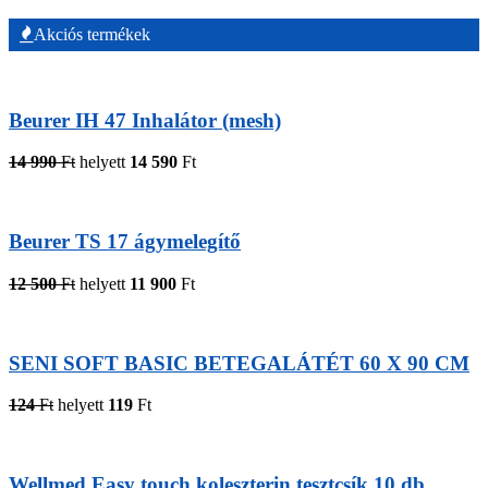
Akciós termékek
Beurer IH 47 Inhalátor (mesh)
14 990
Ft
helyett
14 590
Ft
Beurer TS 17 ágymelegítő
12 500
Ft
helyett
11 900
Ft
SENI SOFT BASIC BETEGALÁTÉT 60 X 90 CM
124
Ft
helyett
119
Ft
Wellmed Easy touch koleszterin tesztcsík 10 db