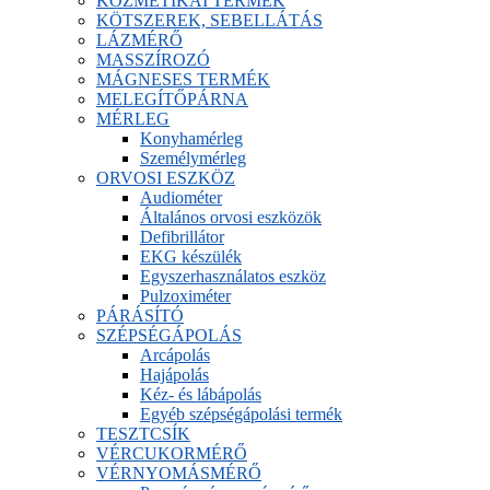
KOZMETIKAI TERMÉK
KÖTSZEREK, SEBELLÁTÁS
LÁZMÉRŐ
MASSZÍROZÓ
MÁGNESES TERMÉK
MELEGÍTŐPÁRNA
MÉRLEG
Konyhamérleg
Személymérleg
ORVOSI ESZKÖZ
Audiométer
Általános orvosi eszközök
Defibrillátor
EKG készülék
Egyszerhasználatos eszköz
Pulzoximéter
PÁRÁSÍTÓ
SZÉPSÉGÁPOLÁS
Arcápolás
Hajápolás
Kéz- és lábápolás
Egyéb szépségápolási termék
TESZTCSÍK
VÉRCUKORMÉRŐ
VÉRNYOMÁSMÉRŐ