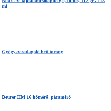
Biofreeze fájdalomcsillapító gél, tubus, 112 gr / 118
ml
Gyógyszeradagoló heti torony
Beurer HM 16 hőmérő, páramérő