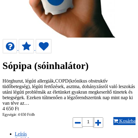
Sópipa (sóinhalátor)
Hörghurut, légúti allergiák,COPD(krónikus obstruktív
tüdőbetegség), légúti fertőzések, asztma, dohányzásról való leszokás
utáni légúti problémák az életünket gyakran megkeserítő tünetek és
betegségek. Ezeken túlmenően a légzőrendszerünk nap mint nap ki
van téve az…
4 650
Ft
Egységár: 4 650 Ft/db
Kosárba
Leírás