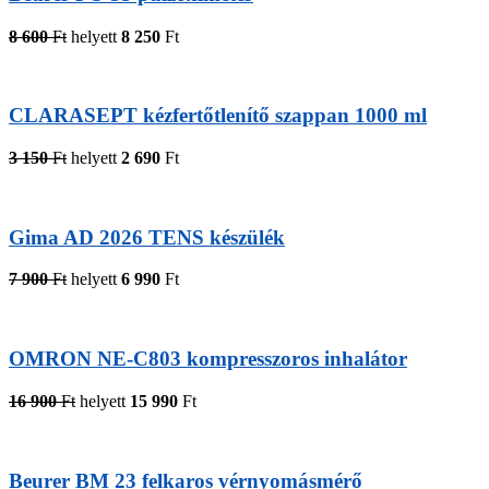
8 600
Ft
helyett
8 250
Ft
CLARASEPT kézfertőtlenítő szappan 1000 ml
3 150
Ft
helyett
2 690
Ft
Gima AD 2026 TENS készülék
7 900
Ft
helyett
6 990
Ft
OMRON NE-C803 kompresszoros inhalátor
16 900
Ft
helyett
15 990
Ft
Beurer BM 23 felkaros vérnyomásmérő