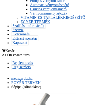
Pumpás vérnyomásmérő
Automata vérnyomásmérő
Csuklós vérnyomásmérő
Vérnyomásmérő tartozék
VITAMIN ÉS TÁPLÁLÉKKIEGÉSZÍTŐ
EGYÉB TERMÉK
Szállítási információk
Szerviz
Kölcsönzés
Egészségpénztár
Kapcsolat
Kosár
Az Ön kosara üres.
Bejelentkezés
Regisztráció
medszerviz.hu
EGYÉB TERMÉK
Sópipa (sóinhalátor)