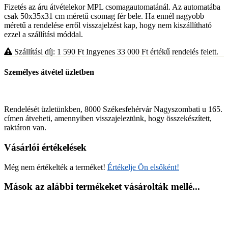
Fizetés az áru átvételekor MPL csomagautomatánál. Az automatába
csak 50x35x31 cm méretű csomag fér bele. Ha ennél nagyobb
méretű a rendelése erről visszajelzést kap, hogy nem kiszállítható
ezzel a szállítási móddal.
Szállítási díj: 1 590
Ft
Ingyenes 33 000
Ft
értékű rendelés felett.
Személyes átvétel üzletben
Rendelését üzletünkben, 8000 Székesfehérvár Nagyszombati u 165.
címen átveheti, amennyiben visszajeleztünk, hogy összekészített,
raktáron van.
Vásárlói értékelések
Még nem értékelték a terméket!
Értékelje Ön elsőként!
Mások az alábbi termékeket vásárolták mellé...