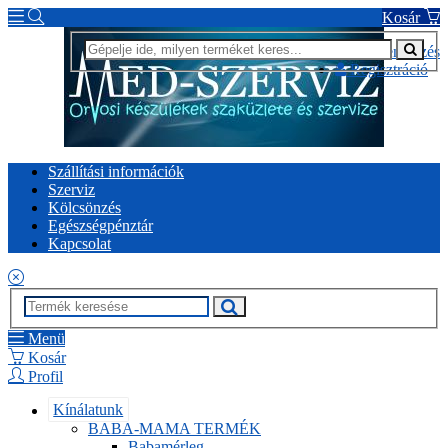
Kosár
Bejelentkezés
Regisztráció
Szállítási információk
Szerviz
Kölcsönzés
Egészségpénztár
Kapcsolat
Menü
Kosár
Profil
Kínálatunk
BABA-MAMA TERMÉK
Babamérleg