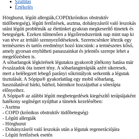
Szállítás
Értékelés
Hörghurut, légúti allergiák,COPD(krónikus obstruktív
tüdőbetegség), légúti fertőzések, asztma, dohányzásról való leszokás
utáni légúti problémák az életünket gyakran megkeserítő tünetek és
betegségek. Ezeken túlmenően a légzőrendszerünk nap mint nap ki
van téve az irritáló szennyeződéseknek. Szerencsénkre létezik egy
természetes és tartós eredményt hozó kincsünk: a természetes kősó,
amely gyorsan enyhítheti panaszainkat és jelentős szerepe lehet a
megelőzésben is.
A sóbarlangok légkörének légutakra gyakorolt jótékony hatása már
évszázadok óta ismert tény. A sóbarlangterápiák azért sikeresek,
mert a belélegzett lebegő parányi sókristályok serkentik a légutak
tisztulását. A Sópipa® gyakorlatilag egy mobil sóbarlang,
használatával bárki, bárhol, bármikor hozzájuthat a sóterápia
előnyeihez.
A Sópipa® az alábbi légúti megbetegedések kiegészítő terápiájaként
hatékony segítséget nyújthat a tünetek kezelésében:
- Asztma
- COPD (krónikus obstruktív tüdőbetegség)
- Légúti allergiák
- Hörghurut
- Dohányzásról való leszokás után a légutak regenerációjára
- Légúti fertőzések esetén