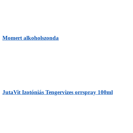
Momert alkoholszonda
JutaVit Izotóniás Tengervizes orrspray 100ml