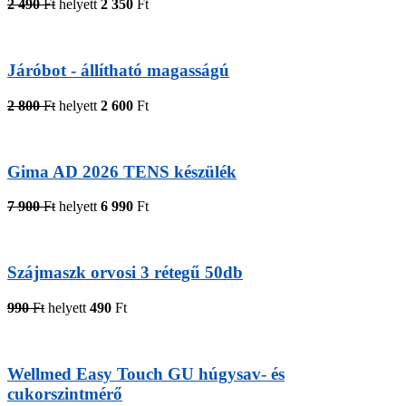
2 490
Ft
helyett
2 350
Ft
Járóbot - állítható magasságú
2 800
Ft
helyett
2 600
Ft
Gima AD 2026 TENS készülék
7 900
Ft
helyett
6 990
Ft
Szájmaszk orvosi 3 rétegű 50db
990
Ft
helyett
490
Ft
Wellmed Easy Touch GU húgysav- és
cukorszintmérő