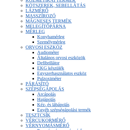
KOZMETIKAI TERMÉK
KÖTSZEREK, SEBELLÁTÁS
LÁZMÉRŐ
MASSZÍROZÓ
MÁGNESES TERMÉK
MELEGÍTŐPÁRNA
MÉRLEG
Konyhamérleg
Személymérleg
ORVOSI ESZKÖZ
Audiométer
Általános orvosi eszközök
Defibrillátor
EKG készülék
Egyszerhasználatos eszköz
Pulzoximéter
PÁRÁSÍTÓ
SZÉPSÉGÁPOLÁS
Arcápolás
Hajápolás
Kéz- és lábápolás
Egyéb szépségápolási termék
TESZTCSÍK
VÉRCUKORMÉRŐ
VÉRNYOMÁSMÉRŐ