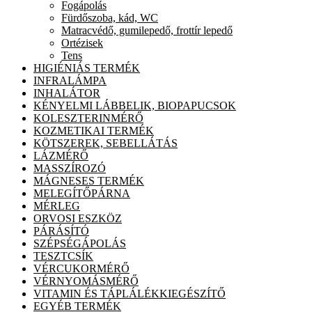
Fogápolás
Fürdőszoba, kád, WC
Matracvédő, gumilepedő, frottír lepedő
Ortézisek
Tens
HIGIÉNIÁS TERMÉK
INFRALÁMPA
INHALÁTOR
KÉNYELMI LÁBBELIK, BIOPAPUCSOK
KOLESZTERINMÉRŐ
KOZMETIKAI TERMÉK
KÖTSZEREK, SEBELLÁTÁS
LÁZMÉRŐ
MASSZÍROZÓ
MÁGNESES TERMÉK
MELEGÍTŐPÁRNA
MÉRLEG
ORVOSI ESZKÖZ
PÁRÁSÍTÓ
SZÉPSÉGÁPOLÁS
TESZTCSÍK
VÉRCUKORMÉRŐ
VÉRNYOMÁSMÉRŐ
VITAMIN ÉS TÁPLÁLÉKKIEGÉSZÍTŐ
EGYÉB TERMÉK