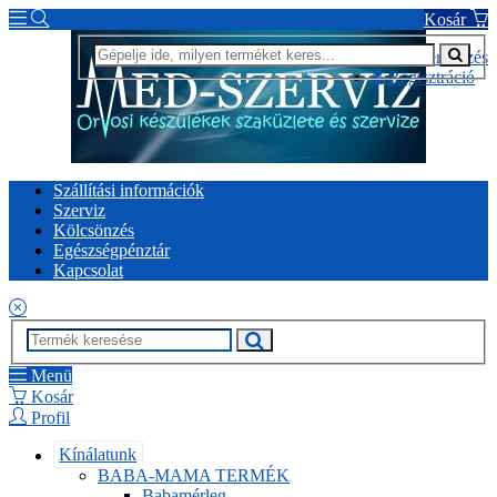
Kosár
Bejelentkezés
Regisztráció
Szállítási információk
Szerviz
Kölcsönzés
Egészségpénztár
Kapcsolat
Menü
Kosár
Profil
Kínálatunk
BABA-MAMA TERMÉK
Babamérleg