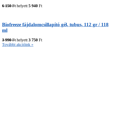
6 150
Ft
helyett
5 940
Ft
Biofreeze fájdalomcsillapító gél, tubus, 112 gr / 118
ml
3 990
Ft
helyett
3 750
Ft
További akcióink »