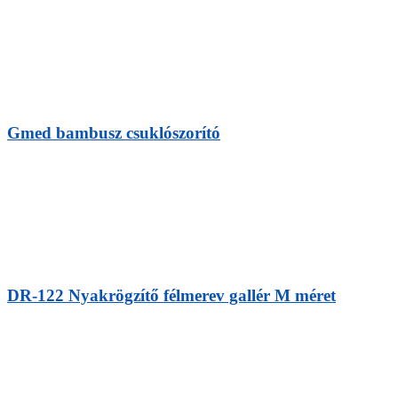
Gmed bambusz csuklószorító
DR-122 Nyakrögzítő félmerev gallér M méret