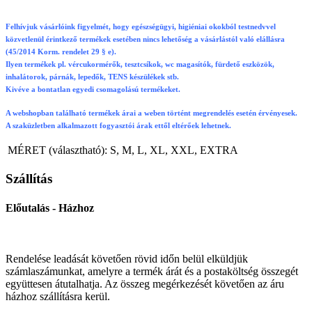
Felhívjuk vásárlóink figyelmét, hogy egészségügyi, higiéniai okokból testnedvvel
közvetlenül érintkező termékek esetében nincs lehetőség a vásárlástól való elállásra
(45/2014 Korm. rendelet 29 § e).
Ilyen termékek pl. vércukormérők, tesztcsíkok, wc magasítók, fürdető eszközök,
inhalátorok, párnák, lepedők, TENS készülékek stb.
Kivéve a bontatlan egyedi csomagolású termékeket.
A webshopban található termékek árai a weben történt megrendelés esetén érvényesek.
A szaküzletben alkalmazott fogyasztói árak ettől eltérőek lehetnek.
MÉRET (választható):
S, M, L, XL, XXL, EXTRA
Szállítás
Előutalás - Házhoz
Rendelése leadását követően rövid időn belül elküldjük
számlaszámunkat, amelyre a termék árát és a postaköltség összegét
együttesen átutalhatja. Az összeg megérkezését követően az áru
házhoz szállításra kerül.