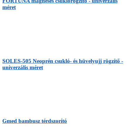
FORTUNA mágneses csuklórögzítő - univerzális
méret
SOLES-505 Neoprén csukló- és hüvelyujj rögzítő -
univerzális méret
Gmed bambusz térdszorító