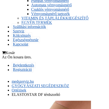
Pumpás vérnyomásmérő
Automata vérnyomásmérő
Csuklós vérnyomásmérő
Vérnyomásmérő tartozék
VITAMIN ÉS TÁPLÁLÉKKIEGÉSZÍTŐ
EGYÉB TERMÉK
Szállítási információk
Szerviz
Kölcsönzés
Egészségpénztár
Kapcsolat
Kosár
Az Ön kosara üres.
Bejelentkezés
Regisztráció
medszerviz.hu
GYÓGYÁSZATI SEGÉDESZKÖZ
Ortézisek
ELASTOSTAR DF térdszorító