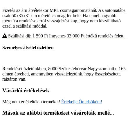
Fizetés az áru átvételekor MPL csomagautomatánál. Az automatába
csak 50x35x31 cm méretű csomag fér bele. Ha ennél nagyobb
méretű a rendelése erről visszajelzést kap, hogy nem kiszállítható
ezzel a szállítási móddal.
Szállítási díj: 1 590
Ft
Ingyenes 33 000
Ft
értékű rendelés felett.
Személyes átvétel üzletben
Rendelését üzletünkben, 8000 Székesfehérvár Nagyszombati u 165.
címen átveheti, amennyiben visszajeleztünk, hogy összekészített,
raktáron van.
Vásárlói értékelések
Még nem értékelték a terméket!
Értékelje Ön elsőként!
Mások az alábbi termékeket vásárolták mellé...