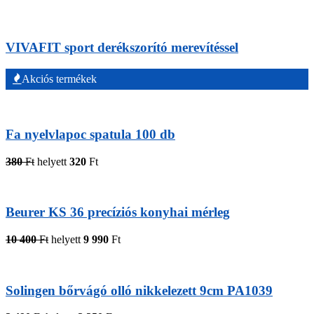
VIVAFIT sport derékszorító merevítéssel
Akciós termékek
Fa nyelvlapoc spatula 100 db
380
Ft
helyett
320
Ft
Beurer KS 36 precíziós konyhai mérleg
10 400
Ft
helyett
9 990
Ft
Solingen bőrvágó olló nikkelezett 9cm PA1039