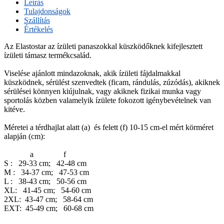
Leírás
Tulajdonságok
Szállítás
Értékelés
Az Elastostar az ízületi panaszokkal küszködőknek kifejlesztett
ízületi támasz termékcsalád.
Viselése ajánlott mindazoknak, akik ízületi fájdalmakkal
küszködnek, sérülést szenvedtek (ficam, rándulás, zúzódás), akiknek
sérülései könnyen kiújulnak, vagy akiknek fizikai munka vagy
sportolás közben valamelyik ízülete fokozott igénybevételnek van
kitéve.
Méretei a térdhajlat alatt (a) és felett (f) 10-15 cm-el mért körméret
alapján (cm):
a f
S : 29-33 cm; 42-48 cm
M : 34-37 cm; 47-53 cm
L : 38-43 cm; 50-56 cm
XL: 41-45 cm; 54-60 cm
2XL: 43-47 cm; 58-64 cm
EXT: 45-49 cm; 60-68 cm