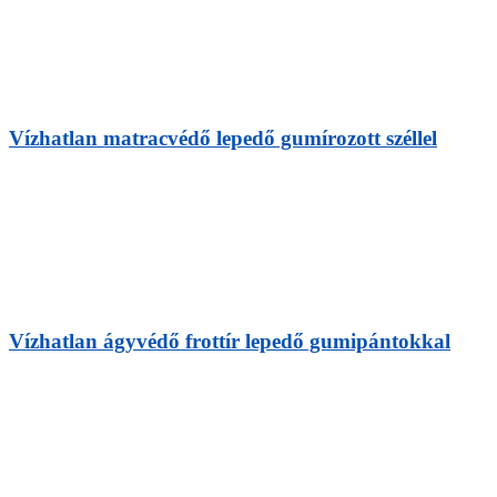
Vízhatlan matracvédő lepedő gumírozott széllel
Vízhatlan ágyvédő frottír lepedő gumipántokkal