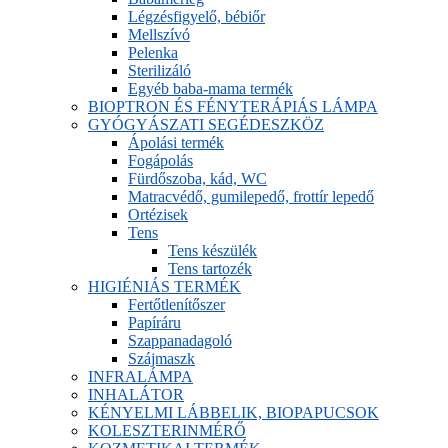
Légzésfigyelő, bébiőr
Mellszívó
Pelenka
Sterilizáló
Egyéb baba-mama termék
BIOPTRON ÉS FÉNYTERÁPIÁS LÁMPA
GYÓGYÁSZATI SEGÉDESZKÖZ
Ápolási termék
Fogápolás
Fürdőszoba, kád, WC
Matracvédő, gumilepedő, frottír lepedő
Ortézisek
Tens
Tens készülék
Tens tartozék
HIGIÉNIÁS TERMÉK
Fertőtlenítőszer
Papíráru
Szappanadagoló
Szájmaszk
INFRALÁMPA
INHALÁTOR
KÉNYELMI LÁBBELIK, BIOPAPUCSOK
KOLESZTERINMÉRŐ