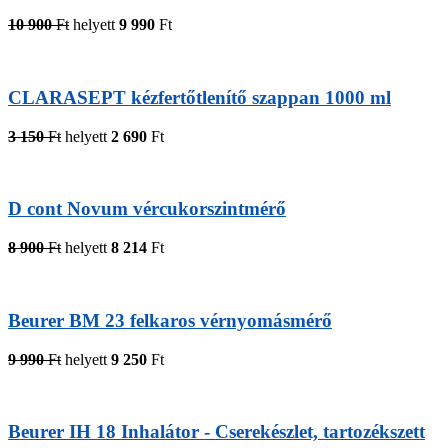
10 900
Ft
helyett
9 990
Ft
CLARASEPT kézfertőtlenítő szappan 1000 ml
3 150
Ft
helyett
2 690
Ft
D cont Novum vércukorszintmérő
8 900
Ft
helyett
8 214
Ft
Beurer BM 23 felkaros vérnyomásmérő
9 990
Ft
helyett
9 250
Ft
Beurer IH 18 Inhalátor - Cserekészlet, tartozékszett