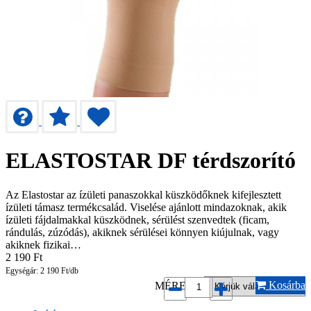
ELASTOSTAR DF térdszorító
Az Elastostar az ízületi panaszokkal küszködőknek kifejlesztett
ízületi támasz termékcsalád. Viselése ajánlott mindazoknak, akik
ízületi fájdalmakkal küszködnek, sérülést szenvedtek (ficam,
rándulás, zúzódás), akiknek sérülései könnyen kiújulnak, vagy
akiknek fizikai…
2 190
Ft
Egységár: 2 190 Ft/db
Kosárba
MÉRET*: