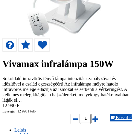
Vivamax infralámpa 150W
Sokoldalú infravörös fényű lámpa intenzitás szabályzóval és
időzítővel a család egészségéért! Az infralámpa mélyre hatoló
infravörös melege ellazítja az izmokat és serkenti a vérkeringést. A
kellemes meleg kitágítja a hajszálereket, melyek így hatékonyabban
látják el…
12 990
Ft
Egységár: 12 990 Ft/db
Kosárba
Leírás