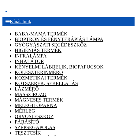
.
Kínálatunk
BABA-MAMA TERMÉK
BIOPTRON ÉS FÉNYTERÁPIÁS LÁMPA
GYÓGYÁSZATI SEGÉDESZKÖZ
HIGIÉNIÁS TERMÉK
INFRALÁMPA
INHALÁTOR
KÉNYELMI LÁBBELIK, BIOPAPUCSOK
KOLESZTERINMÉRŐ
KOZMETIKAI TERMÉK
KÖTSZEREK, SEBELLÁTÁS
LÁZMÉRŐ
MASSZÍROZÓ
MÁGNESES TERMÉK
MELEGÍTŐPÁRNA
MÉRLEG
ORVOSI ESZKÖZ
PÁRÁSÍTÓ
SZÉPSÉGÁPOLÁS
TESZTCSÍK