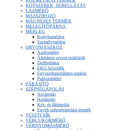
KOZMETIKAI TERMÉK
KÖTSZEREK, SEBELLÁTÁS
LÁZMÉRŐ
MASSZÍROZÓ
MÁGNESES TERMÉK
MELEGÍTŐPÁRNA
MÉRLEG
Konyhamérleg
Személymérleg
ORVOSI ESZKÖZ
Audiométer
Általános orvosi eszközök
Defibrillátor
EKG készülék
Egyszerhasználatos eszköz
Pulzoximéter
PÁRÁSÍTÓ
SZÉPSÉGÁPOLÁS
Arcápolás
Hajápolás
Kéz- és lábápolás
Egyéb szépségápolási termék
TESZTCSÍK
VÉRCUKORMÉRŐ
VÉRNYOMÁSMÉRŐ