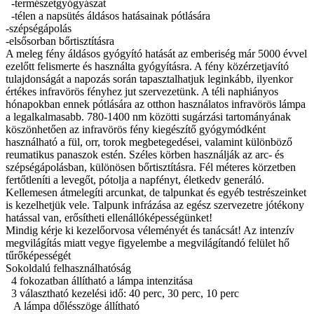
-természetgyógyászat
-télen a napsütés áldásos hatásainak pótlására
-szépségápolás
-elsősorban bőrtisztításra
A meleg fény áldásos gyógyító hatását az emberiség már 5000 évvel
ezelőtt felismerte és használta gyógyításra. A fény közérzetjavító
tulajdonságát a napozás során tapasztalhatjuk leginkább, ilyenkor
értékes infravörös fényhez jut szervezetünk. A téli naphiányos
hónapokban ennek pótlására az otthon használatos infravörös lámpa
a legalkalmasabb. 780-1400 nm közötti sugárzási tartományának
köszönhetően az infravörös fény kiegészítő gyógymódként
használható a fül, orr, torok megbetegedései, valamint különböző
reumatikus panaszok estén. Széles körben használják az arc- és
szépségápolásban, különösen bőrtisztításra. Fél méteres körzetben
fertőtleníti a levegőt, pótolja a napfényt, életkedv generáló.
Kellemesen átmelegíti arcunkat, de talpunkat és egyéb testrészeinket
is kezelhetjük vele. Talpunk infrázása az egész szervezetre jótékony
hatással van, erősítheti ellenállóképességünket!
Mindig kérje ki kezelőorvosa véleményét és tanácsát! Az intenzív
megvilágítás miatt vegye figyelembe a megvilágítandó felület hő
tűrőképességét
Sokoldalú felhasználhatóság
4 fokozatban állítható a lámpa intenzitása
3 választható kezelési idő: 40 perc, 30 perc, 10 perc
A lámpa dőlésszöge állítható