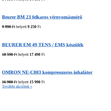
Beurer BM 23 felkaros vérnyomásmérő
9 990
Ft
helyett
9 250
Ft
BEURER EM 49 TENS / EMS készülék
18 590
Ft
helyett
17 490
Ft
OMRON NE-C803 kompresszoros inhalátor
16 900
Ft
helyett
15 990
Ft
További akcióink »