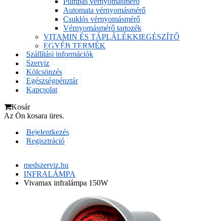
Pumpás vérnyomásmérő
Automata vérnyomásmérő
Csuklós vérnyomásmérő
Vérnyomásmérő tartozék
VITAMIN ÉS TÁPLÁLÉKKIEGÉSZÍTŐ
EGYÉB TERMÉK
Szállítási információk
Szerviz
Kölcsönzés
Egészségpénztár
Kapcsolat
Kosár
Az Ön kosara üres.
Bejelentkezés
Regisztráció
medszerviz.hu
INFRALÁMPA
Vivamax infralámpa 150W