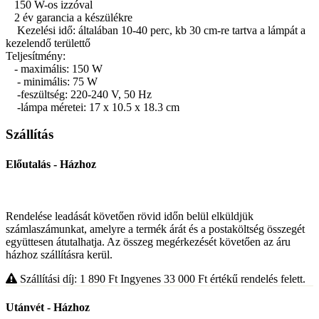
150 W-os izzóval
2 év garancia a készülékre
Kezelési idő: általában 10-40 perc, kb 30 cm-re tartva a lámpát a
kezelendő területtő
Teljesítmény:
- maximális: 150 W
- minimális: 75 W
-feszültség: 220-240 V, 50 Hz
-lámpa méretei: 17 x 10.5 x 18.3 cm
Szállítás
Előutalás - Házhoz
Rendelése leadását követően rövid időn belül elküldjük
számlaszámunkat, amelyre a termék árát és a postaköltség összegét
együttesen átutalhatja. Az összeg megérkezését követően az áru
házhoz szállításra kerül.
Szállítási díj: 1 890
Ft
Ingyenes 33 000
Ft
értékű rendelés felett.
Utánvét - Házhoz