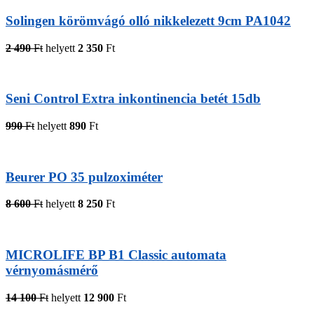
Solingen körömvágó olló nikkelezett 9cm PA1042
2 490
Ft
helyett
2 350
Ft
Seni Control Extra inkontinencia betét 15db
990
Ft
helyett
890
Ft
Beurer PO 35 pulzoximéter
8 600
Ft
helyett
8 250
Ft
MICROLIFE BP B1 Classic automata
vérnyomásmérő
14 100
Ft
helyett
12 900
Ft