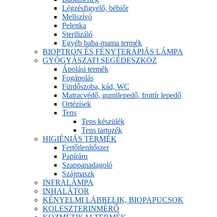
Légzésfigyelő, bébiőr
Mellszívó
Pelenka
Sterilizáló
Egyéb baba-mama termék
BIOPTRON ÉS FÉNYTERÁPIÁS LÁMPA
GYÓGYÁSZATI SEGÉDESZKÖZ
Ápolási termék
Fogápolás
Fürdőszoba, kád, WC
Matracvédő, gumilepedő, frottír lepedő
Ortézisek
Tens
Tens készülék
Tens tartozék
HIGIÉNIÁS TERMÉK
Fertőtlenítőszer
Papíráru
Szappanadagoló
Szájmaszk
INFRALÁMPA
INHALÁTOR
KÉNYELMI LÁBBELIK, BIOPAPUCSOK
KOLESZTERINMÉRŐ