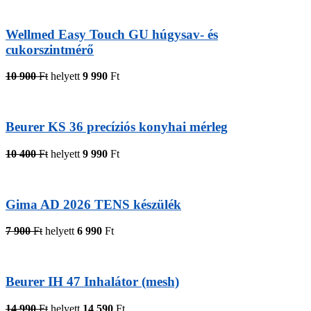
Wellmed Easy Touch GU húgysav- és
cukorszintmérő
10 900
Ft
helyett
9 990
Ft
Beurer KS 36 precíziós konyhai mérleg
10 400
Ft
helyett
9 990
Ft
Gima AD 2026 TENS készülék
7 900
Ft
helyett
6 990
Ft
Beurer IH 47 Inhalátor (mesh)
14 990
Ft
helyett
14 590
Ft