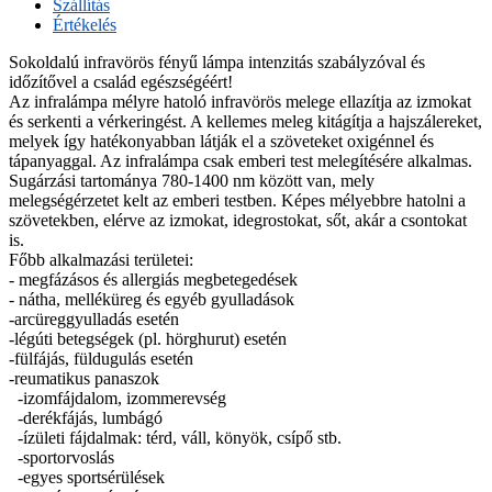
Szállítás
Értékelés
Sokoldalú infravörös fényű lámpa intenzitás szabályzóval és
időzítővel a család egészségéért!
Az infralámpa mélyre hatoló infravörös melege ellazítja az izmokat
és serkenti a vérkeringést. A kellemes meleg kitágítja a hajszálereket,
melyek így hatékonyabban látják el a szöveteket oxigénnel és
tápanyaggal. Az infralámpa csak emberi test melegítésére alkalmas.
Sugárzási tartománya 780-1400 nm között van, mely
melegségérzetet kelt az emberi testben. Képes mélyebbre hatolni a
szövetekben, elérve az izmokat, idegrostokat, sőt, akár a csontokat
is.
Főbb alkalmazási területei:
- megfázásos és allergiás megbetegedések
- nátha, melléküreg és egyéb gyulladások
-arcüreggyulladás esetén
-légúti betegségek (pl. hörghurut) esetén
-fülfájás, füldugulás esetén
-reumatikus panaszok
-izomfájdalom, izommerevség
-derékfájás, lumbágó
-ízületi fájdalmak: térd, váll, könyök, csípő stb.
-sportorvoslás
-egyes sportsérülések