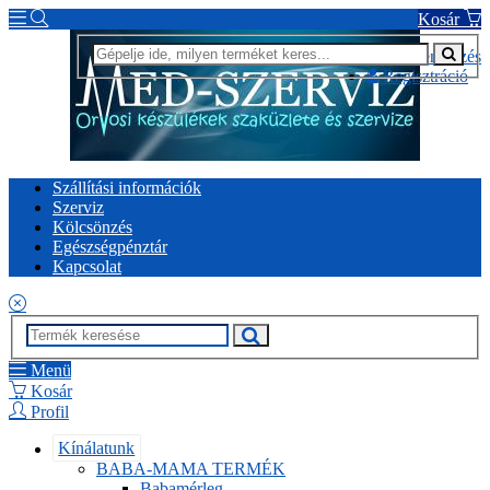
Kosár
Bejelentkezés
Regisztráció
Szállítási információk
Szerviz
Kölcsönzés
Egészségpénztár
Kapcsolat
Menü
Kosár
Profil
Kínálatunk
BABA-MAMA TERMÉK
Babamérleg