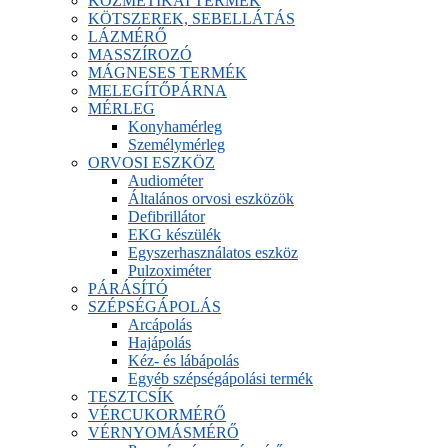
KOZMETIKAI TERMÉK
KÖTSZEREK, SEBELLÁTÁS
LÁZMÉRŐ
MASSZÍROZÓ
MÁGNESES TERMÉK
MELEGÍTŐPÁRNA
MÉRLEG
Konyhamérleg
Személymérleg
ORVOSI ESZKÖZ
Audiométer
Általános orvosi eszközök
Defibrillátor
EKG készülék
Egyszerhasználatos eszköz
Pulzoximéter
PÁRÁSÍTÓ
SZÉPSÉGÁPOLÁS
Arcápolás
Hajápolás
Kéz- és lábápolás
Egyéb szépségápolási termék
TESZTCSÍK
VÉRCUKORMÉRŐ
VÉRNYOMÁSMÉRŐ