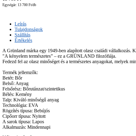
Egységár: 13 700 Ft/db
Leírás
Tulajdonságok
Szállítás
Értékelés
A Grünland márka egy 1949-ben alapított olasz családi vállalkozás. Kol
"A kényelem természetes” – ez a GRÜNLAND filozófiája.
Fedezd fel az olasz minőséget és a természetes anyagokat, melyek m
Termék jellemzők:
Betét: Bőr
Belső: Anyag
Felsőrész: Bőrutánzat/szintetikus
Bélés: Kemény
Talp: Kiváló minőségű anyag
Technológia: EVA
Rögzítés típusa: Bebújós
Cipőorr típusa: Nyitott
A sarok típusa: Lapos
Alkalmazás: Mindennapi