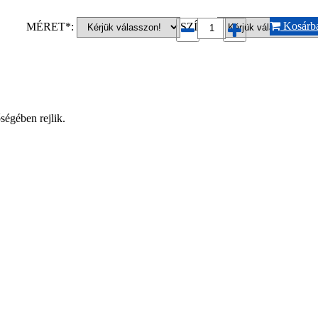
Kosárb
MÉRET*:
SZÍN*:
ségében rejlik.