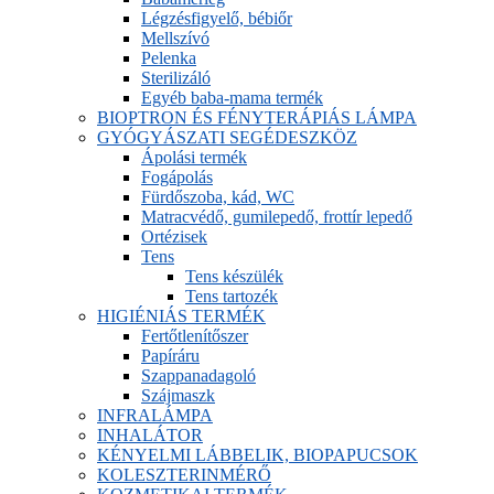
Légzésfigyelő, bébiőr
Mellszívó
Pelenka
Sterilizáló
Egyéb baba-mama termék
BIOPTRON ÉS FÉNYTERÁPIÁS LÁMPA
GYÓGYÁSZATI SEGÉDESZKÖZ
Ápolási termék
Fogápolás
Fürdőszoba, kád, WC
Matracvédő, gumilepedő, frottír lepedő
Ortézisek
Tens
Tens készülék
Tens tartozék
HIGIÉNIÁS TERMÉK
Fertőtlenítőszer
Papíráru
Szappanadagoló
Szájmaszk
INFRALÁMPA
INHALÁTOR
KÉNYELMI LÁBBELIK, BIOPAPUCSOK
KOLESZTERINMÉRŐ