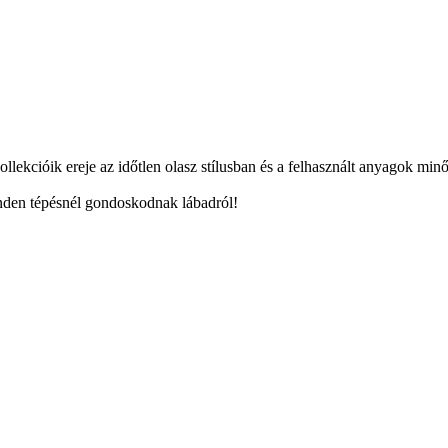
lekcióik ereje az időtlen olasz stílusban és a felhasznált anyagok minő
inden tépésnél gondoskodnak lábadról!