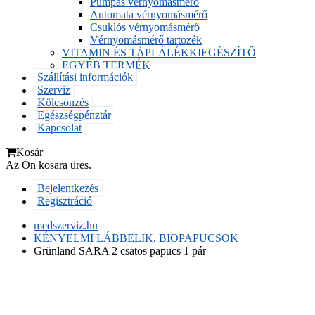
Pumpás vérnyomásmérő
Automata vérnyomásmérő
Csuklós vérnyomásmérő
Vérnyomásmérő tartozék
VITAMIN ÉS TÁPLÁLÉKKIEGÉSZÍTŐ
EGYÉB TERMÉK
Szállítási információk
Szerviz
Kölcsönzés
Egészségpénztár
Kapcsolat
Kosár
Az Ön kosara üres.
Bejelentkezés
Regisztráció
medszerviz.hu
KÉNYELMI LÁBBELIK, BIOPAPUCSOK
Grünland SARA 2 csatos papucs 1 pár