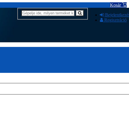
Kosár
Bejelentkezé
Regisztráció