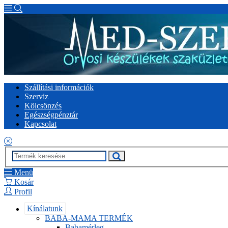
Szállítási információk
Szerviz
Kölcsönzés
Egészségpénztár
Kapcsolat
Menü
Kosár
Profil
Kínálatunk
BABA-MAMA TERMÉK
Babamérleg